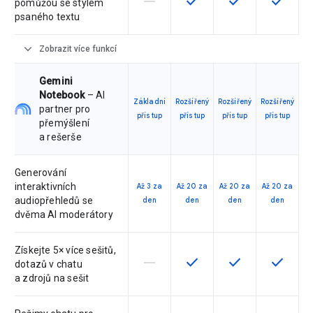
horizontal_rule
check
check
check
pomůžou se stylem
psaného textu
expand_more
Zobrazit více funkcí
Gemini
Notebook
– AI
Základní
Rozšířený
Rozšířený
Rozšířený
partner pro
přístup
přístup
přístup
přístup
přemýšlení
a rešerše
Generování
interaktivních
Až 3 za
Až 20 za
Až 20 za
Až 20 za
audiopřehledů se
den
den
den
den
dvěma AI moderátory
Získejte 5× více sešitů,
horizontal_rule
check
check
check
Tato funkce není touto verzí podpo
Tato funkce je pro verzi d
Tato funkce je pr
Tato fun
dotazů v chatu
a zdrojů na sešit