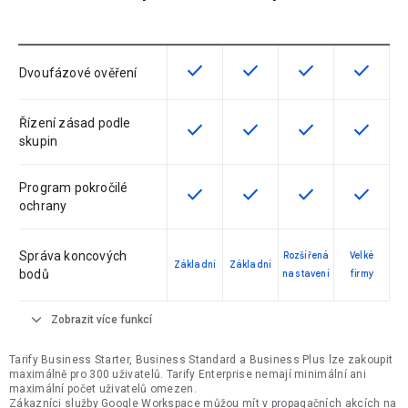
check
check
check
check
Tato funkce je pro verzi dostupná
Tato funkce je pro verzi d
Tato funkce je pr
Tato fun
Dvoufázové ověření
Řízení zásad podle
check
check
check
check
Tato funkce je pro verzi dostupná
Tato funkce je pro verzi d
Tato funkce je pr
Tato fun
skupin
Program pokročilé
check
check
check
check
Tato funkce je pro verzi dostupná
Tato funkce je pro verzi d
Tato funkce je pr
Tato fun
ochrany
Správa koncových
Rozšířená
Velké
Základní
Základní
bodů
nastavení
firmy
expand_more
Zobrazit více funkcí
Tarify Business Starter, Business Standard a Business Plus lze zakoupit
maximálně pro 300 uživatelů. Tarify Enterprise nemají minimální ani
maximální počet uživatelů omezen.
Zákazníci služby Google Workspace můžou mít v propagačních akcích na