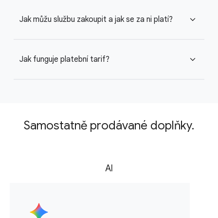
Jak můžu službu zakoupit a jak se za ni platí?
expand_more
Jak funguje platební tarif?
expand_more
Samostatně prodávané doplňky.
AI