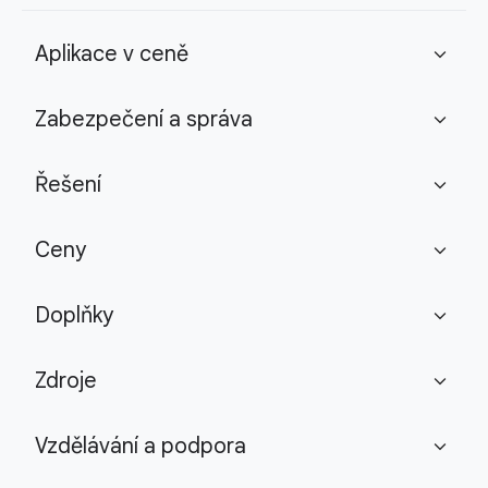
Aplikace v ceně
expand_more
Zabezpečení a správa
expand_more
Řešení
expand_more
Ceny
expand_more
Doplňky
expand_more
Zdroje
expand_more
Vzdělávání a podpora
expand_more