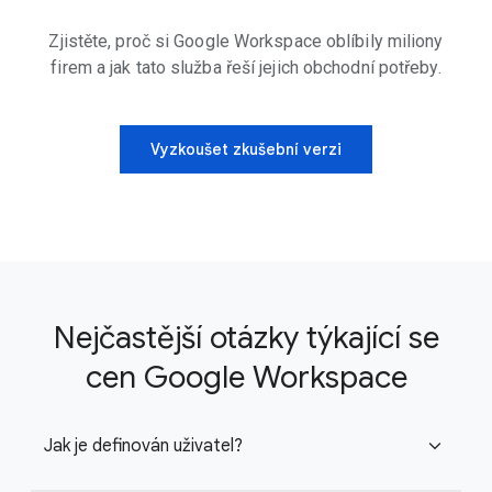
Zjistěte, proč si Google Workspace oblíbily miliony
firem a jak tato služba řeší jejich obchodní potřeby.
Vyzkoušet zkušební verzi
Nejčastější otázky týkající se
cen Google Workspace
Jak je definován uživatel?
expand_more