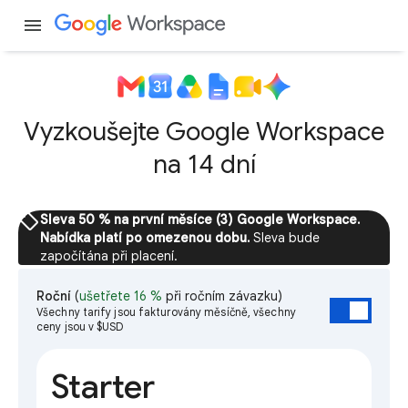
menu
Vyzkoušejte Google Workspace
na 14 dní
sell
Sleva 50 % na první měsíce (3) Google Workspace.
Nabídka platí po omezenou dobu.
Sleva bude
započítána při placení.
Roční
(
ušetřete 16 %
při ročním závazku)
Všechny tarify jsou fakturovány měsíčně, všechny
ceny jsou v $USD
Starter