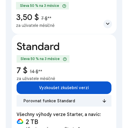
help
Sleva 50 % na 3 měsíce
3,50 $
7 $
**
expand_more
za uživatele měsíčně
Standard
help
Sleva 50 % na 3 měsíce
7 $
14 $
**
za uživatele měsíčně
Vyzkoušet zkušební verzi
Porovnat funkce Standard
Všechny výhody verze Starter, a navíc:
2 TB