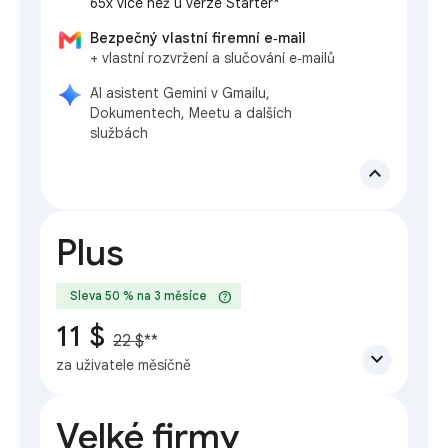
65x více než u verze Starter*
Bezpečný vlastní firemní e‑mail
+ vlastní rozvržení a slučování e‑mailů
AI asistent Gemini v Gmailu,
Dokumentech, Meetu a dalších
službách
expand_less
Plus
help
Sleva 50 % na 3 měsíce
11 $
22 $
**
expand_more
za uživatele měsíčně
Velké firmy