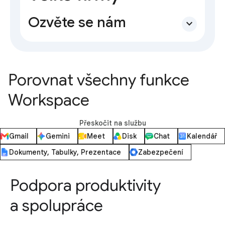
Ozvěte se nám
expand_more
Porovnat všechny funkce
Workspace
Přeskočit na službu
Gmail
Gemini
Meet
Disk
Chat
Kalendář
Dokumenty, Tabulky, Prezentace
Zabezpečení
Podpora produktivity
a spolupráce