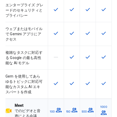
エンタープライズ グレ
check
check
check
check
この機能は該当の SKU で利用で
この機能は該当の SKU 
この機能は該当の
この機能
ードのセキュリティと
プライバシー
ウェブまたはモバイル
check
check
check
check
この機能は該当の SKU で利用で
この機能は該当の SKU 
この機能は該当の
この機能
で Gemini アプリにア
クセス
複雑なタスクに対応す
horizontal_rule
check
check
check
この機能は該当の SKU でサポー
この機能は該当の SKU 
この機能は該当の
この機能
る Google の最も高性
能な AI モデル
Gem を使用してあら
ゆるトピックに対応可
check
check
check
check
この機能は該当の SKU で利用で
この機能は該当の SKU 
この機能は該当の
この機能
能なカスタム AI エキ
スパートを作成
Meet
1000
group
group
group
でのビデオと音
group
100
150
500
声による会議