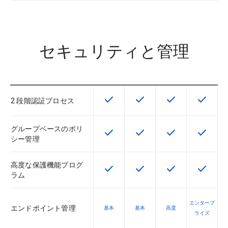
セキュリティと管理
check
check
check
check
この機能は該当の SKU で利用で
この機能は該当の SKU 
この機能は該当の
この機能
2 段階認証プロセス
グループベースのポリ
check
check
check
check
この機能は該当の SKU で利用で
この機能は該当の SKU 
この機能は該当の
この機能
シー管理
高度な保護機能プログ
check
check
check
check
この機能は該当の SKU で利用で
この機能は該当の SKU 
この機能は該当の
この機能
ラム
エンタープ
エンドポイント管理
基本
基本
高度
ライズ