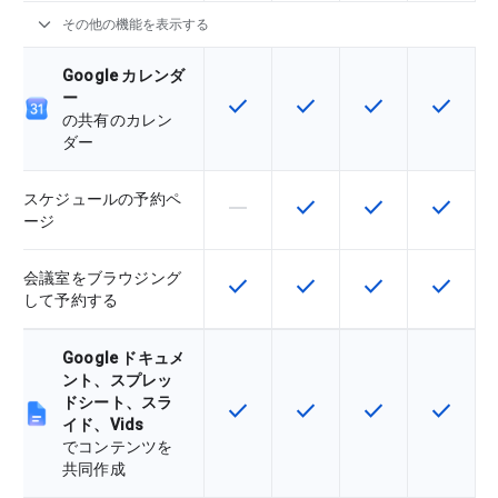
expand_more
その他の機能を表示する
Google カレンダ
ー
check
check
check
check
この機能は該当の SKU で利用で
この機能は該当の SKU 
この機能は該当の
この機能
の共有のカレン
ダー
スケジュールの予約ペ
horizontal_rule
check
check
check
この機能は該当の SKU でサポー
この機能は該当の SKU 
この機能は該当の
この機能
ージ
会議室をブラウジング
check
check
check
check
この機能は該当の SKU で利用で
この機能は該当の SKU 
この機能は該当の
この機能
して予約する
Google ドキュメ
ント、スプレッ
ドシート、スラ
check
check
check
check
この機能は該当の SKU で利用で
この機能は該当の SKU 
この機能は該当の
この機能
イド、Vids
でコンテンツを
共同作成