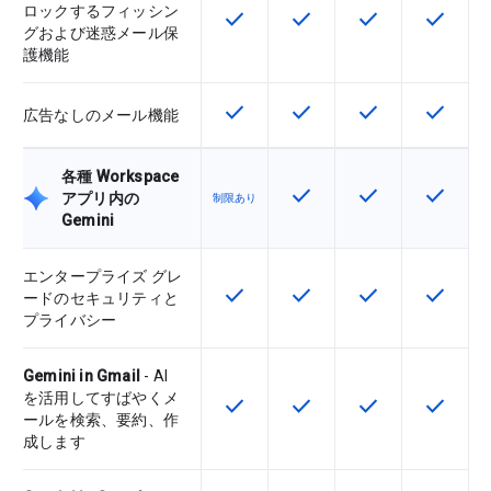
ロックするフィッシン
check
check
check
check
この機能は該当の SKU で利用で
この機能は該当の SKU 
この機能は該当の
この機能
グおよび迷惑メール保
護機能
check
check
check
check
この機能は該当の SKU で利用で
この機能は該当の SKU 
この機能は該当の
この機能
広告なしのメール機能
各種 Workspace
check
check
check
この機能は該当の SKU 
この機能は該当の
この機能
アプリ内の
制限あり
Gemini
エンタープライズ グレ
check
check
check
check
この機能は該当の SKU で利用で
この機能は該当の SKU 
この機能は該当の
この機能
ードのセキュリティと
プライバシー
Gemini in Gmail
- AI
を活用してすばやくメ
check
check
check
check
この機能は該当の SKU で利用で
この機能は該当の SKU 
この機能は該当の
この機能
ールを検索、要約、作
成します