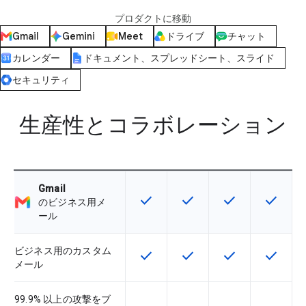
プロダクトに移動
Gmail
Gemini
Meet
ドライブ
チャット
カレンダー
ドキュメント、スプレッドシート、スライド
セキュリティ
生産性とコラボレーション
Gmail
check
check
check
check
この機能は該当の SKU で利用で
この機能は該当の SKU 
この機能は該当の
この機能
のビジネス用メ
ール
ビジネス用のカスタム
check
check
check
check
この機能は該当の SKU で利用で
この機能は該当の SKU 
この機能は該当の
この機能
メール
99.9% 以上の攻撃をブ