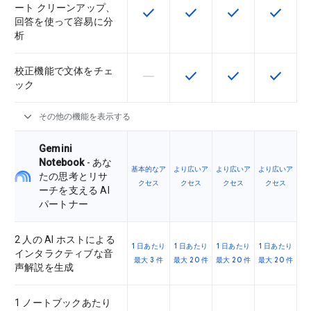
ート クリーンアップ、
check
check
check
check
この機能は該当の SKU で利用で
この機能は該当の SKU 
この機能は該当の
この機能
回答を使って容易に分
析
校正機能で文体をチェ
horizontal_rule
check
check
check
この機能は該当の SKU でサポー
この機能は該当の SKU 
この機能は該当の
この機能
ック
expand_more
その他の機能を表示する
Gemini
Notebook
- あな
基本的なア
より広いア
より広いア
より広いア
たの思考とリサ
クセス
クセス
クセス
クセス
ーチを支える AI
パートナー
2 人の AI ホストによる
1 日あたり
1 日あたり
1 日あたり
1 日あたり
インタラクティブな音
最大 3 件
最大 20 件
最大 20 件
最大 20 件
声解説を生成
1 ノートブックあたり