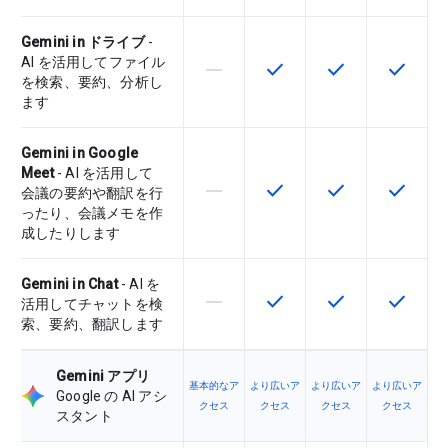
Gemini in ドライブ
-
AI を活用してファイル
horizontal_rule
check
check
check
この機能は該当の SKU でサポー
この機能は該当の SKU 
この機能は該当の
この機能
を検索、要約、分析し
ます
Gemini in Google
Meet
- AI を活用して
horizontal_rule
check
check
check
この機能は該当の SKU でサポー
この機能は該当の SKU 
この機能は該当の
この機能
会議の要約や翻訳を行
ったり、会議メモを作
成したりします
Gemini in Chat
- AI を
horizontal_rule
check
check
check
この機能は該当の SKU でサポー
この機能は該当の SKU 
この機能は該当の
この機能
活用してチャットを検
索、要約、翻訳します
Gemini アプリ
基本的なア
より広いア
より広いア
より広いア
Google の AI アシ
クセス
クセス
クセス
クセス
スタント