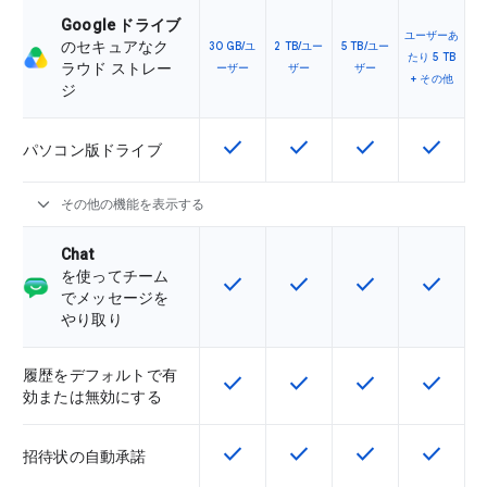
Google ドライブ
ユーザーあ
のセキュアなク
30 GB/ユ
2 TB/ユー
5 TB/ユー
たり 5 TB
ラウド ストレー
ーザー
ザー
ザー
+ その他
ジ
check
check
check
check
この機能は該当の SKU で利用で
この機能は該当の SKU 
この機能は該当の
この機能
パソコン版ドライブ
expand_more
その他の機能を表示する
Chat
を使ってチーム
check
check
check
check
この機能は該当の SKU で利用で
この機能は該当の SKU 
この機能は該当の
この機能
でメッセージを
やり取り
履歴をデフォルトで有
check
check
check
check
この機能は該当の SKU で利用で
この機能は該当の SKU 
この機能は該当の
この機能
効または無効にする
check
check
check
check
この機能は該当の SKU で利用で
この機能は該当の SKU 
この機能は該当の
この機能
招待状の自動承諾