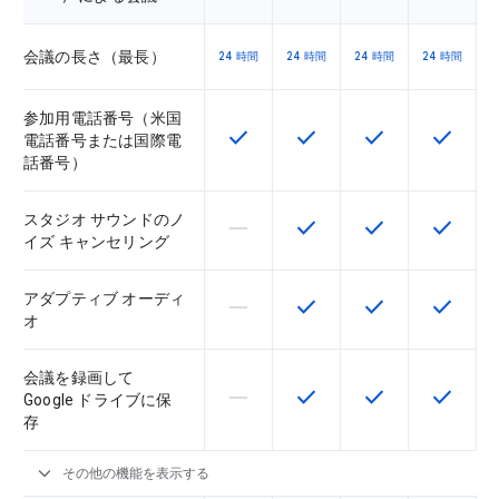
会議の長さ（最長）
24 時間
24 時間
24 時間
24 時間
参加用電話番号（米国
check
check
check
check
この機能は該当の SKU で利用で
この機能は該当の SKU 
この機能は該当の
この機能
電話番号または国際電
話番号）
スタジオ サウンドのノ
horizontal_rule
check
check
check
この機能は該当の SKU でサポー
この機能は該当の SKU 
この機能は該当の
この機能
イズ キャンセリング
アダプティブ オーディ
horizontal_rule
check
check
check
この機能は該当の SKU でサポー
この機能は該当の SKU 
この機能は該当の
この機能
オ
会議を録画して
horizontal_rule
check
check
check
この機能は該当の SKU でサポー
この機能は該当の SKU 
この機能は該当の
この機能
Google ドライブに保
存
expand_more
その他の機能を表示する