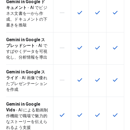
Gemini in Google ド
キュメント
- AI でビジ
horizontal_rule
check
check
check
この機能は該当の SKU でサポー
この機能は該当の SKU 
この機能は該当の
この機能
ネス文書を一から作
成、ドキュメントの下
書きを推敲
Gemini in Google ス
プレッドシート
- AI で
horizontal_rule
check
check
check
この機能は該当の SKU でサポー
この機能は該当の SKU 
この機能は該当の
この機能
すばやくデータを可視
化し、分析情報を導出
Gemini in Google ス
ライド
- AI 画像で優れ
horizontal_rule
check
check
check
この機能は該当の SKU でサポー
この機能は該当の SKU 
この機能は該当の
この機能
たプレゼンテーション
を作成
Gemini in Google
Vids
- AI による動画制
check
check
check
check
この機能は該当の SKU で利用で
この機能は該当の SKU 
この機能は該当の
この機能
作機能で職場で魅力的
なストーリーを伝えら
れるよう支援