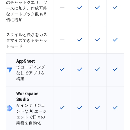
のチャットクエリ、ソ
horizontal_rule
check
check
check
この機能は該当の SKU でサポー
この機能は該当の SKU 
この機能は該当の
この機能
ースに加え、作成可能
なノートブック数も 5
倍に増加
スタイルと長さをカス
horizontal_rule
check
check
check
この機能は該当の SKU でサポー
この機能は該当の SKU 
この機能は該当の
この機能
タマイズできるチャッ
トモード
AppSheet
でコーディング
check
check
check
check
この機能は該当の SKU で利用で
この機能は該当の SKU 
この機能は該当の
この機能
なしでアプリを
構築
Workspace
Studio
がインテリジェ
check
check
check
check
この機能は該当の SKU で利用で
この機能は該当の SKU 
この機能は該当の
この機能
ントな AI エージ
ェントで日々の
業務を自動化