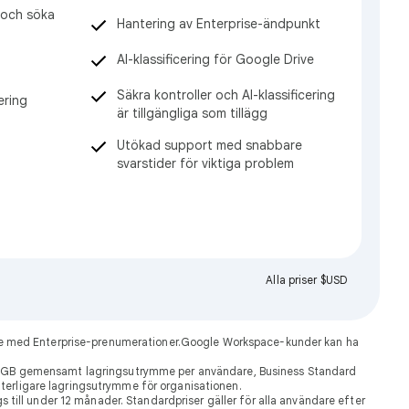
a och söka
Hantering av Enterprise-ändpunkt
AI-klassificering för Google Drive
Säkra kontroller och AI-klassificering
ering
är tillgängliga som tillägg
Utökad support med snabbare
svarstider för viktiga problem
Alla priser $USD
dare med Enterprise-prenumerationer.Google Workspace-kunder kan ha
30 GB gemensamt lagringsutrymme per användare, Business Standard
ytterligare lagringsutrymme för organisationen.
till under 12 månader. Standardpriser gäller för alla användare efter