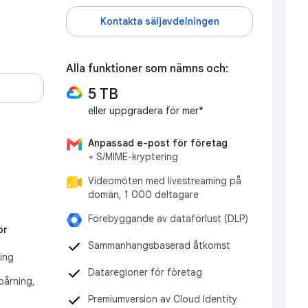
Kontakta säljavdelningen
Alla funktioner som nämns och:
d
5 TB
eller uppgradera för mer*
Anpassad e-post för företag
+ S/MIME-kryptering
Videomöten med livestreaming på
domän, 1 000 deltagare
Förebyggande av dataförlust (DLP)
ör
Sammanhangsbaserad åtkomst
ning
Dataregioner för företag
årning,
Premiumversion av Cloud Identity