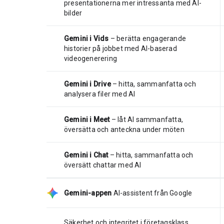
presentationerna mer intressanta med AI-
bilder
Gemini i Vids
– berätta engagerande
historier på jobbet med AI-baserad
videogenerering
Gemini i Drive
– hitta, sammanfatta och
analysera filer med AI
Gemini i Meet
– låt AI sammanfatta,
översätta och anteckna under möten
Gemini i Chat
– hitta, sammanfatta och
översätt chattar med AI
Gemini-appen
AI-assistent från Google
Säkerhet och integritet i företagsklass