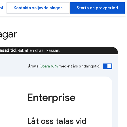
ol
Kontakta säljavdelningen
Starta en provperiod
agar
sad tid.
Rabatten dras i kassan.
Årsvis
(
Spara 16 %
med ett års bindningstid)
Enterprise
Låt oss talas vid