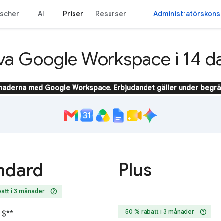
nscher
AI
Priser
Resurser
Administratörskons
va Google Workspace i 14 d
ånaderna med Google Workspace. Erbjudandet gäller under begrän
Plus
ndard
help
att i 3 månader
help
50 % rabatt i 3 månader
 $
**