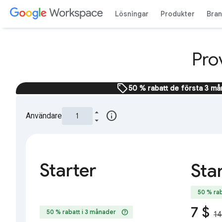
Lösningar
Produkter
Bra
Pro
sell
50 % rabatt de första 3 m
info
Användare
Starter
Sta
50 % rab
7 $
help
50 % rabatt i 3 månader
14