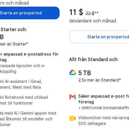
are och månad
11 $
Starta en provperiod
22 $
**
/användare och månad
n Starter och:
TB
Starta en provperio
mer än Starter*
r anpassad e-postadress för
Allt från Standard och:
tag
passade layouter och e-
koppling
5 TB
2,5x mer än Standard*
ni AI-assistent i Gmail,
ment, Meet med flera
Säker anpassad e-post f
ni Notebook med utökad
företag
mst till funktioner
+ elektronisk bevisanskaff
ta med AI i Gemini-appen med
Videomöten med närvarosp
ad åtkomst till modeller och
500 deltagare
tioner