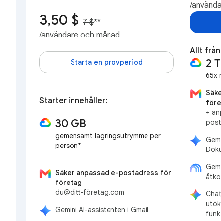
/använd
3,50 $
7 $
**
/användare och månad
Allt frå
2 
Starta en provperiod
65x 
Säke
Starter innehåller:
före
+ an
30 GB
post
gemensamt lagringsutrymme per
Gemi
person*
Doku
Gemi
Säker anpassad e-postadress för
åtko
företag
du@ditt-företag.com
Chat
utök
Gemini AI-assistenten i Gmail
funk