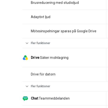
Brusreducering med studioljud
Adaptivt ljud
Mötesinspelningar sparas på Google Drive
expand_more
Fler funktioner
Drive
Säker molnlagring
Drive för datorn
expand_more
Fler funktioner
Chat
Teammeddelanden