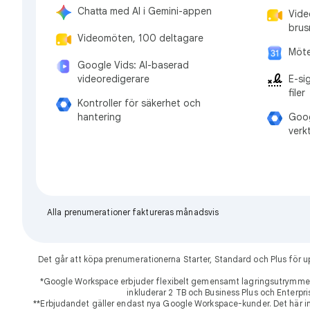
Chatta med AI i Gemini-appen
Vide
brus
Videomöten, 100 deltagare
Möte
Google Vids: AI-baserad
E-si
videoredigerare
filer
Kontroller för säkerhet och
Goog
hantering
verk
Alla prenumerationer faktureras månadsvis
Det går att köpa prenumerationerna Starter, Standard och Plus för
*Google Workspace erbjuder flexibelt gemensamt lagringsutrymme 
inkluderar 2 TB och Business Plus och Enterpri
**Erbjudandet gäller endast nya Google Workspace-kunder. Det här int