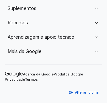
Suplementos
expand_more
Recursos
expand_more
Aprendizagem e apoio técnico
expand_more
Mais da Google
expand_more
Google
Acerca da Google
Produtos Google
Privacidade
Termos
language
Alterar idioma