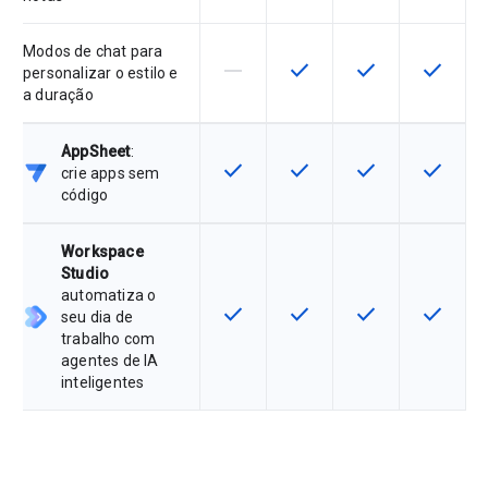
Modos de chat para
horizontal_rule
check
check
check
Esta funcionalidade não é suporta
Esta funcionalidade está 
Esta funcionalida
Esta fun
personalizar o estilo e
a duração
AppSheet
:
check
check
check
check
Esta funcionalidade está disponíve
Esta funcionalidade está 
Esta funcionalida
Esta fun
crie apps sem
código
Workspace
Studio
automatiza o
check
check
check
check
Esta funcionalidade está disponíve
Esta funcionalidade está 
Esta funcionalida
Esta fun
seu dia de
trabalho com
agentes de IA
inteligentes