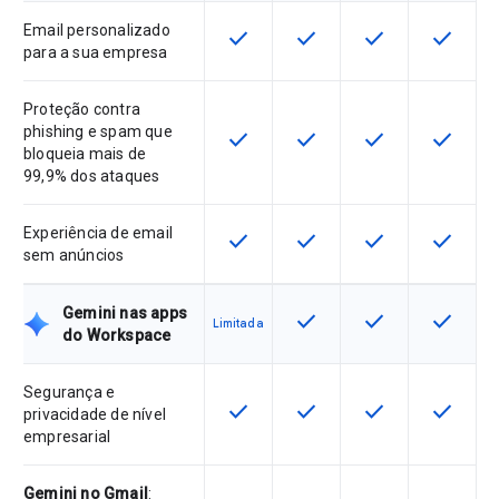
Email personalizado
check
check
check
check
Esta funcionalidade está disponíve
Esta funcionalidade está 
Esta funcionalida
Esta fun
para a sua empresa
Proteção contra
phishing e spam que
check
check
check
check
Esta funcionalidade está disponíve
Esta funcionalidade está 
Esta funcionalida
Esta fun
bloqueia mais de
99,9% dos ataques
Experiência de email
check
check
check
check
Esta funcionalidade está disponíve
Esta funcionalidade está 
Esta funcionalida
Esta fun
sem anúncios
Gemini nas apps
check
check
check
Esta funcionalidade está 
Esta funcionalida
Esta fun
Limitada
do Workspace
Segurança e
check
check
check
check
Esta funcionalidade está disponíve
Esta funcionalidade está 
Esta funcionalida
Esta fun
privacidade de nível
empresarial
Gemini no Gmail
: