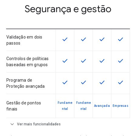
Segurança e gestão
Validação em dois
check
check
check
check
Esta funcionalidade está disponíve
Esta funcionalidade está 
Esta funcionalida
Esta fun
passos
Controlos de políticas
check
check
check
check
Esta funcionalidade está disponíve
Esta funcionalidade está 
Esta funcionalida
Esta fun
baseadas em grupos
Programa de
check
check
check
check
Esta funcionalidade está disponíve
Esta funcionalidade está 
Esta funcionalida
Esta fun
Proteção avançada
Gestão de pontos
Fundame
Fundame
Avançada
Empresas
finais
ntal
ntal
expand_more
Ver mais funcionalidades