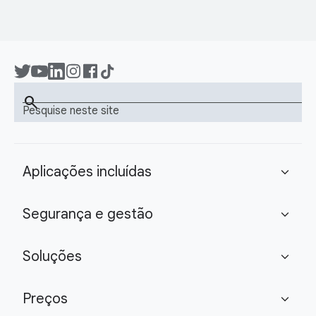
search
Pesquise neste site
Aplicações incluídas
expand_more
Segurança e gestão
expand_more
Soluções
expand_more
Preços
expand_more