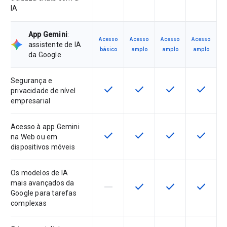
IA
App Gemini
:
Acesso
Acesso
Acesso
Acesso
assistente de IA
básico
amplo
amplo
amplo
da Google
Segurança e
check
check
check
check
Esta funcionalidade está disponíve
Esta funcionalidade está 
Esta funcionalida
Esta fun
privacidade de nível
empresarial
Acesso à app Gemini
check
check
check
check
Esta funcionalidade está disponíve
Esta funcionalidade está 
Esta funcionalida
Esta fun
na Web ou em
dispositivos móveis
Os modelos de IA
mais avançados da
horizontal_rule
check
check
check
Esta funcionalidade não é suporta
Esta funcionalidade está 
Esta funcionalida
Esta fun
Google para tarefas
complexas