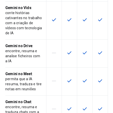
Gemini no Vids
:
conte histórias
cativantes no trabalho
check
check
check
check
Esta funcionalidade está disponíve
Esta funcionalidade está 
Esta funcionalida
Esta fun
com a criação de
vídeos com tecnologia
de IA
Gemini no Drive
:
encontre, resuma e
horizontal_rule
check
check
check
Esta funcionalidade não é suporta
Esta funcionalidade está 
Esta funcionalida
Esta fun
analise ficheiros com
a IA
Gemini no Meet
:
permita que a IA
horizontal_rule
check
check
check
Esta funcionalidade não é suporta
Esta funcionalidade está 
Esta funcionalida
Esta fun
resuma, traduza e tire
notas em reuniões
Gemini no Chat
:
encontre, resuma e
horizontal_rule
check
check
check
Esta funcionalidade não é suporta
Esta funcionalidade está 
Esta funcionalida
Esta fun
traduza chats com a