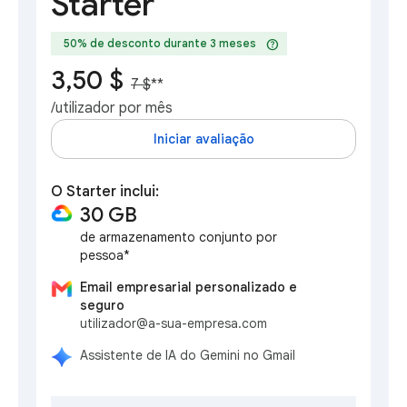
Starter
help
50% de desconto durante 3 meses
3,50 $
7 $
**
/utilizador por mês
Iniciar avaliação
O Starter inclui:
30 GB
de armazenamento conjunto por
pessoa*
Email empresarial personalizado e
seguro
utilizador@a-sua-empresa.com
Assistente de IA do Gemini no Gmail