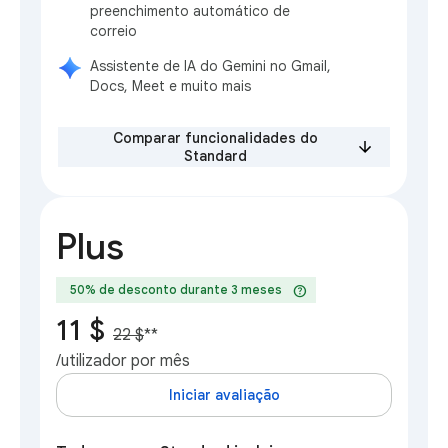
preenchimento automático de
correio
Assistente de IA do Gemini no Gmail,
Docs, Meet e muito mais
Comparar funcionalidades do
Standard
Plus
help
50% de desconto durante 3 meses
11 $
22 $
**
/utilizador por mês
Iniciar avaliação