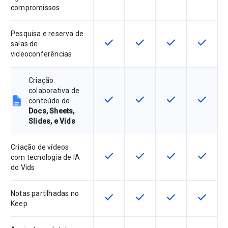
compromissos
Pesquisa e reserva de
check
check
check
check
Esta funcionalidade está disponíve
Esta funcionalidade está 
Esta funcionalida
Esta fun
salas de
videoconferências
Criação
colaborativa de
check
check
check
check
Esta funcionalidade está disponíve
Esta funcionalidade está 
Esta funcionalida
Esta fun
conteúdo do
Docs, Sheets,
Slides, e Vids
Criação de vídeos
check
check
check
check
Esta funcionalidade está disponíve
Esta funcionalidade está 
Esta funcionalida
Esta fun
com tecnologia de IA
do Vids
Notas partilhadas no
check
check
check
check
Esta funcionalidade está disponíve
Esta funcionalidade está 
Esta funcionalida
Esta fun
Keep