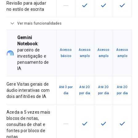
Revisão para ajudar
horizontal_rule
check
check
check
Esta funcionalidade não é suporta
Esta funcionalidade está 
Esta funcionalida
Esta fun
no estilo de escrita
expand_more
Ver mais funcionalidades
Gemini
Notebook
:
parceiro de
Acesso
Acesso
Acesso
Acesso
investigação e
básico
amplo
amplo
amplo
pensamento de
IA
Gere Vistas gerais de
Até 3 por
Até 20
Até 20
Até 20
áudio interativas com
dia
por dia
por dia
por dia
dois anfitriões de IA
Aceda a 5 vezes mais
blocos de notas,
horizontal_rule
check
check
check
Esta funcionalidade não é suporta
Esta funcionalidade está 
Esta funcionalida
Esta fun
consultas de chat e
fontes por bloco de
notas