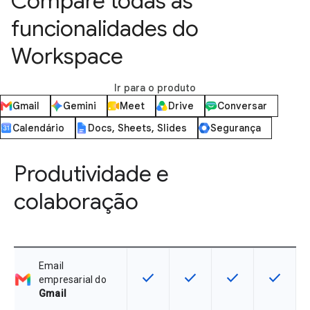
Compare todas as
funcionalidades do
Workspace
Ir para o produto
Gmail
Gemini
Meet
Drive
Conversar
Calendário
Docs, Sheets, Slides
Segurança
Produtividade e
colaboração
Email
check
check
check
check
Esta funcionalidade está disponíve
Esta funcionalidade está 
Esta funcionalida
Esta fun
empresarial do
Gmail