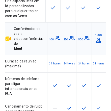
Crie especialistas em
IA personalizados
check
check
check
check
Esta funcionalidade está disponíve
Esta funcionalidade está 
Esta funcionalida
Esta fun
para qualquer tópico
com os Gems
Conferências de
voz e
1000
group
group
group
videoconferências
group
100
150
500
do
Meet
Duração da reunião
24 horas
24 horas
24 horas
24 horas
(máxima)
Números de telefone
para ligar
check
check
check
check
Esta funcionalidade está disponív
Esta funcionalidade está 
Esta funcionalid
Esta fun
internacionais e nos
EUA
Cancelamento de ruído
horizontal_rule
check
check
check
Esta funcionalidade não é suport
Esta funcionalidade está 
Esta funcionalid
Esta fun