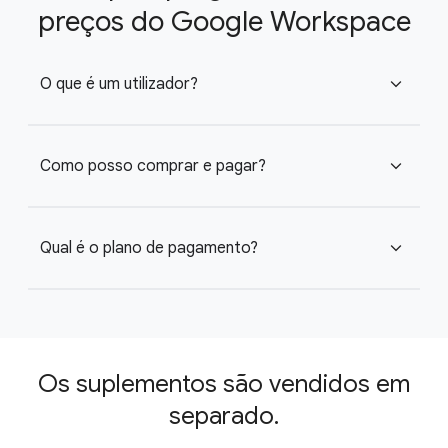
preços do Google Workspace
O que é um utilizador?
expand_more
Como posso comprar e pagar?
expand_more
Qual é o plano de pagamento?
expand_more
Os suplementos são vendidos em
separado.