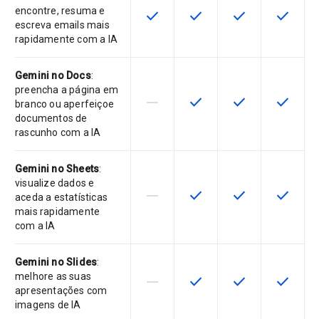
encontre, resuma e
check
check
check
check
Esta funcionalidade está disponíve
Esta funcionalidade está 
Esta funcionalida
Esta fun
escreva emails mais
rapidamente com a IA
Gemini no Docs
:
preencha a página em
horizontal_rule
check
check
check
Esta funcionalidade não é suporta
Esta funcionalidade está 
Esta funcionalida
Esta fun
branco ou aperfeiçoe
documentos de
rascunho com a IA
Gemini no Sheets
:
visualize dados e
horizontal_rule
check
check
check
Esta funcionalidade não é suporta
Esta funcionalidade está 
Esta funcionalida
Esta fun
aceda a estatísticas
mais rapidamente
com a IA
Gemini no Slides
:
melhore as suas
horizontal_rule
check
check
check
Esta funcionalidade não é suporta
Esta funcionalidade está 
Esta funcionalida
Esta fun
apresentações com
imagens de IA