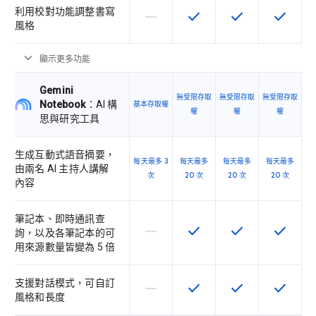
利用校對功能調整書寫
horizontal_rule
check
check
check
這個 SKU 不支援這項功能
這項功能適用於該 SKU
這項功能適用於該 
這項功能
風格
expand_more
顯示更多功能
Gemini
無受限存取
無受限存取
無受限存取
Notebook
：AI 構
基本存取權
權
權
權
思與研究工具
生成互動式語音摘要，
每天最多 3
每天最多
每天最多
每天最多
由兩名 AI 主持人講解
次
20 次
20 次
20 次
內容
筆記本、即時通訊查
horizontal_rule
check
check
check
這個 SKU 不支援這項功能
這項功能適用於該 SKU
這項功能適用於該 
這項功能
詢，以及各筆記本的可
用來源數量皆變為 5 倍
支援對話模式，可自訂
horizontal_rule
check
check
check
這個 SKU 不支援這項功能
這項功能適用於該 SKU
這項功能適用於該 
這項功能
風格和長度