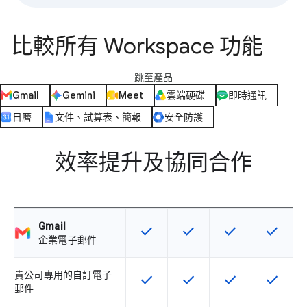
比較所有 Workspace 功能
跳至產品
Gmail
Gemini
Meet
雲端硬碟
即時通訊
日曆
文件、試算表、簡報
安全防護
效率提升及協同合作
Gmail
check
check
check
check
這項功能適用於該 SKU
這項功能適用於該 SKU
這項功能適用於該 
這項功能
企業電子郵件
貴公司專用的自訂電子
check
check
check
check
這項功能適用於該 SKU
這項功能適用於該 SKU
這項功能適用於該 
這項功能
郵件