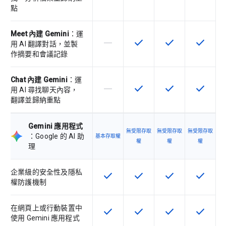
點
Meet 內建 Gemini
：運
horizontal_rule
check
check
check
這個 SKU 不支援這項功能
這項功能適用於該 SKU
這項功能適用於該 
這項功能
用 AI 翻譯對話，並製
作摘要和會議記錄
Chat 內建 Gemini
：運
horizontal_rule
check
check
check
這個 SKU 不支援這項功能
這項功能適用於該 SKU
這項功能適用於該 
這項功能
用 AI 尋找聊天內容，
翻譯並歸納重點
Gemini 應用程式
無受限存取
無受限存取
無受限存取
：Google 的 AI 助
基本存取權
權
權
權
理
企業級的安全性及隱私
check
check
check
check
這項功能適用於該 SKU
這項功能適用於該 SKU
這項功能適用於該 
這項功能
權防護機制
在網頁上或行動裝置中
check
check
check
check
這項功能適用於該 SKU
這項功能適用於該 SKU
這項功能適用於該 
這項功能
使用 Gemini 應用程式