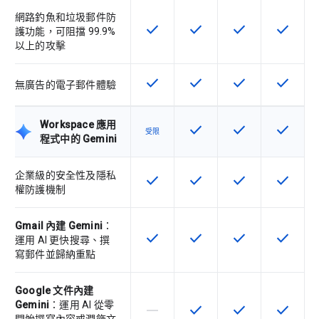
網路釣魚和垃圾郵件防
check
check
check
check
這項功能適用於該 SKU
這項功能適用於該 SKU
這項功能適用於該 
這項功能
護功能，可阻擋 99.9%
以上的攻擊
check
check
check
check
這項功能適用於該 SKU
這項功能適用於該 SKU
這項功能適用於該 
這項功能
無廣告的電子郵件體驗
Workspace 應用
check
check
check
這項功能適用於該 SKU
這項功能適用於該 
這項功能
受限
程式中的 Gemini
企業級的安全性及隱私
check
check
check
check
這項功能適用於該 SKU
這項功能適用於該 SKU
這項功能適用於該 
這項功能
權防護機制
Gmail 內建 Gemini
：
check
check
check
check
這項功能適用於該 SKU
這項功能適用於該 SKU
這項功能適用於該 
這項功能
運用 AI 更快搜尋、撰
寫郵件並歸納重點
Google 文件內建
Gemini
：運用 AI 從零
horizontal_rule
check
check
check
這個 SKU 不支援這項功能
這項功能適用於該 SKU
這項功能適用於該 
這項功能