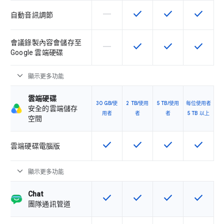
horizontal_rule
check
check
check
這個 SKU 不支援這項功能
這項功能適用於該 SKU
這項功能適用於該 
這項功能
自動音訊調節
會議錄製內容會儲存至
horizontal_rule
check
check
check
這個 SKU 不支援這項功能
這項功能適用於該 SKU
這項功能適用於該 
這項功能
Google 雲端硬碟
expand_more
顯示更多功能
雲端硬碟
30 GB/使
2 TB/使用
5 TB/使用
每位使用者
安全的雲端儲存
用者
者
者
5 TB 以上
空間
check
check
check
check
這項功能適用於該 SKU
這項功能適用於該 SKU
這項功能適用於該 
這項功能
雲端硬碟電腦版
expand_more
顯示更多功能
Chat
check
check
check
check
這項功能適用於該 SKU
這項功能適用於該 SKU
這項功能適用於該 
這項功能
團隊通訊管道