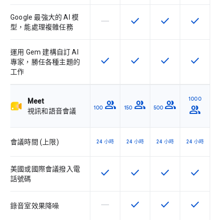
Google 最強大的 AI 模
horizontal_rule
check
check
check
這個 SKU 不支援這項功能
這項功能適用於該 SKU
這項功能適用於該 
這項功能
型，能處理複雜任務
運用 Gem 建構自訂 AI
check
check
check
check
這項功能適用於該 SKU
這項功能適用於該 SKU
這項功能適用於該 
這項功能
專家，勝任各種主題的
工作
1000
Meet
group
group
group
group
100
150
500
視訊和語音會議
會議時間 (上限)
24 小時
24 小時
24 小時
24 小時
美國或國際會議撥入電
check
check
check
check
這項功能適用於該 SKU
這項功能適用於該 SKU
這項功能適用於該 
這項功能
話號碼
horizontal_rule
check
check
check
這個 SKU 不支援這項功能
這項功能適用於該 SKU
這項功能適用於該 
這項功能
錄音室效果降噪