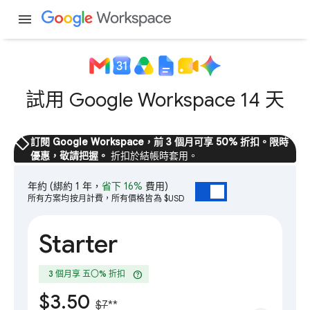
menu
試用 Google Workspace 14 天
sell
訂閱 Google Workspace，前 3 個月可享 50% 折扣。限時
優惠，敬請把握。
折扣於結帳時套用。
年約
(綁約 1 年，
省下 16%
費用)
所有方案均按月計費，所有價格皆為 $USD
Starter
help
3 個月享 五〇% 折扣
$3.50
$7
**