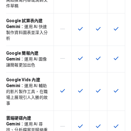
開始撰寫內容或潤飾文
件草稿
Google 試算表內建
Gemini
：運用 AI 快速
horizontal_rule
check
check
check
這個 SKU 不支援這項功能
這項功能適用於該 SKU
這項功能適用於該 
這項功能
製作資料圖表並深入分
析
Google 簡報內建
horizontal_rule
check
check
check
這個 SKU 不支援這項功能
這項功能適用於該 SKU
這項功能適用於該 
這項功能
Gemini
：運用 AI 圖像
讓簡報更加出色
Google Vids 內建
Gemini
：運用 AI 輔助
check
check
check
check
這項功能適用於該 SKU
這項功能適用於該 SKU
這項功能適用於該 
這項功能
的影片製作工具，在職
場上展現引人入勝的故
事
雲端硬碟內建
Gemini
：運用 AI 尋
horizontal_rule
check
check
check
這個 SKU 不支援這項功能
這項功能適用於該 SKU
這項功能適用於該 
這項功能
找、分析檔案並歸納重