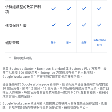
依群組調整的政策控制
check
check
check
check
這項功能適用於該 SKU
這項功能適用於該 SKU
這項功能適用於該 
這項功能
項
check
check
check
check
這項功能適用於該 SKU
這項功能適用於該 SKU
這項功能適用於該 
這項功能
進階保護計畫
Enterprise
端點管理
基本
基本
進階
系列
expand_more
顯示更多功能
購買 Business Starter、Business Standard 或 Business Plus 方案時，最
多可以新增 300 位使用者。Enterprise 方案則沒有使用者人數限制。
Google Workspace 客戶可在限時促銷期間使用額外功能。
優惠僅適用於 Google Workspace 新客戶。這項新用戶優惠僅適用於新增的前
20 位使用者，限時 12 個月。12 個月後，所有使用者將適用標準定價。由於四
捨五入的關係，每位使用者的實際費用最多可能有 0.01% 左右的差異。註冊完
成前會顯示最終金額。
Google Workspace 依使用者人數提供全機構共用的彈性集區儲存空間。如要
進一步瞭解如何為貴機構取得更多儲存空間，請前往說明中心。