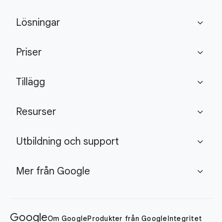
Lösningar
expand_more
Priser
expand_more
Tillägg
expand_more
Resurser
expand_more
Utbildning och support
expand_more
Mer från Google
expand_more
Google
Om Google
Produkter från Google
Integritet