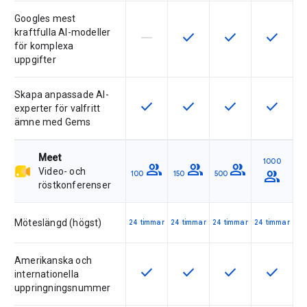
Googles mest
kraftfulla AI-modeller
horizontal_rule
check
check
check
Den här funktionen stöds inte av 
Den här funktionen är tillg
Den här funktionen
Den här f
för komplexa
uppgifter
Skapa anpassade AI-
check
check
check
check
Den här funktionen är tillgänglig fö
Den här funktionen är tillg
Den här funktionen
Den här f
experter för valfritt
ämne med Gems
Meet
1000
group
group
group
Video- och
group
100
150
500
röstkonferenser
Möteslängd (högst)
24 timmar
24 timmar
24 timmar
24 timmar
Amerikanska och
check
check
check
check
Den här funktionen är tillgänglig fö
Den här funktionen är tillg
Den här funktionen
Den här f
internationella
uppringningsnummer