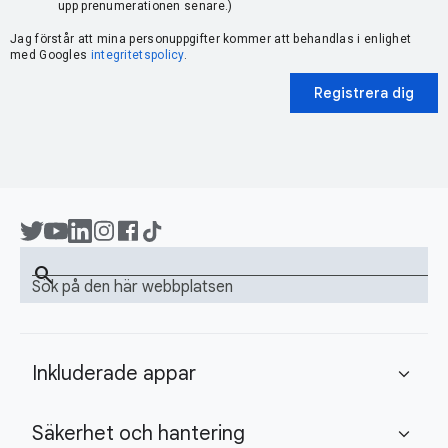
upp prenumerationen senare.)
Jag förstår att mina personuppgifter kommer att behandlas i enlighet
med Googles
integritetspolicy
.
Registrera dig
search
Sök på den här webbplatsen
Inkluderade appar
expand_more
Säkerhet och hantering
expand_more