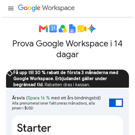
menu
Prova Google Workspace i 14
dagar
sell
Få upp till 30 % rabatt de första 3 månaderna med
Google Workspace. Erbjudandet gäller under
begränsad tid.
Rabatten dras i kassan.
Årsvis
(
Spara 16 %
med ett års bindningstid)
Alla prenumerationer faktureras månadsvis, alla
priser i $USD
Starter