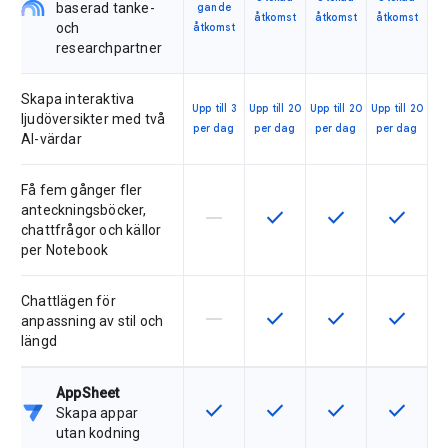
baserad tanke-
gande
åtkomst
åtkomst
åtkomst
och
åtkomst
researchpartner
Skapa interaktiva
Upp till 3
Upp till 20
Upp till 20
Upp till 20
ljudöversikter med två
per dag
per dag
per dag
per dag
AI-värdar
Få fem gånger fler
anteckningsböcker,
horizontal_rule
check
check
check
Den här funktionen stöds inte av 
Den här funktionen är tillg
Den här funktionen
Den här f
chattfrågor och källor
per Notebook
Chattlägen för
horizontal_rule
check
check
check
Den här funktionen stöds inte av 
Den här funktionen är tillg
Den här funktionen
Den här f
anpassning av stil och
längd
AppSheet
check
check
check
check
Den här funktionen är tillgänglig fö
Den här funktionen är tillg
Den här funktionen
Den här f
Skapa appar
utan kodning