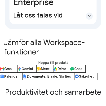
Enterprise
Låt oss talas vid
expand_more
Jämför alla Workspace-
funktioner
Hoppa till produkt
Gmail
Gemini
Meet
Drive
Chat
Kalender
Dokumente, Blaaie, Skyfies
Säkerhet
Produktivitet och samarbete