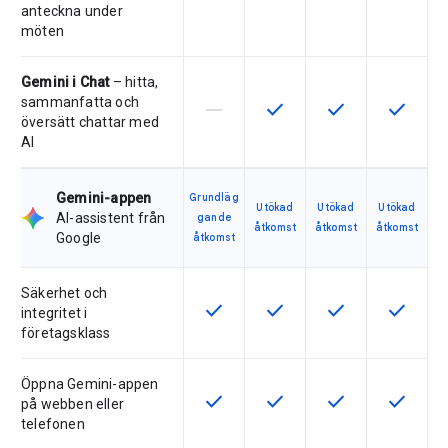
anteckna under
möten
Gemini i Chat
– hitta,
sammanfatta och
horizontal_rule
check
check
check
Den här funktionen stöds inte av 
Den här funktionen är tillg
Den här funktionen
Den här f
översätt chattar med
AI
Gemini-appen
Grundläg
Utökad
Utökad
Utökad
AI-assistent från
gande
åtkomst
åtkomst
åtkomst
Google
åtkomst
Säkerhet och
check
check
check
check
Den här funktionen är tillgänglig fö
Den här funktionen är tillg
Den här funktionen
Den här f
integritet i
företagsklass
Öppna Gemini-appen
check
check
check
check
Den här funktionen är tillgänglig fö
Den här funktionen är tillg
Den här funktionen
Den här f
på webben eller
telefonen