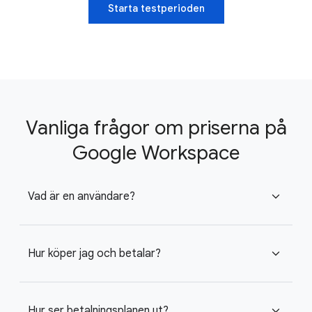
Starta testperioden
Vanliga frågor om priserna på
Google Workspace
Vad är en användare?
expand_more
Hur köper jag och betalar?
expand_more
Hur ser betalningsplanen ut?
expand_more