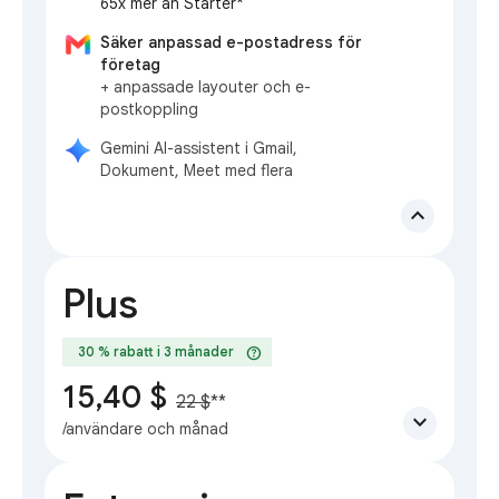
65x mer än Starter*
Säker anpassad e-postadress för
företag
+ anpassade layouter och e-
postkoppling
Gemini AI-assistent i Gmail,
Dokument, Meet med flera
expand_less
Plus
help
30 % rabatt i 3 månader
15,40 $
22 $
**
expand_more
/användare och månad