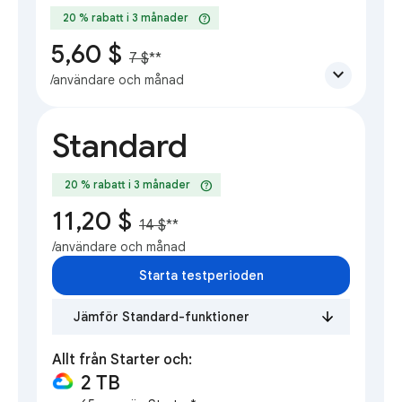
help
20 % rabatt i 3 månader
5,60 $
7 $
**
expand_more
/användare och månad
Standard
help
20 % rabatt i 3 månader
11,20 $
14 $
**
/användare och månad
Starta testperioden
Jämför Standard-funktioner
Allt från Starter och:
2 TB