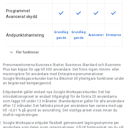
Programmet
check
check
check
check
Den här funktionen är tillgänglig fö
Den här funktionen är tillg
Den här funktionen
Den här f
Avancerat skydd
Grundläg
Grundläg
Ändpunktshantering
Avancerat
Enterprise
gande
gande
expand_more
Fler funktioner
Prenumerationerna Business Starter, Business Standard och Business
Plus kan köpas för upp till 300 användare. Det finns ingen minimi- eller
maximigräns för användare med Enterprise-prenumerationer.
Google Workspace-kunder kan ha åtkomst till ytterligare funktioner under
en begränsad kampanjperiod.
Erbjudandet gäller endast nya Google Workspace-kunder. Det här
introduktionspriset är endast tillgängligt för de första 20 användarna
som läggs till under 12 månader. Standardpriser gäller för alla användare
efter 12 månader. Det faktiska priset per användare kan variera med upp
till ~0,01 % på grund av avrundning. Det slutliga priset visas innan du
slutför registreringen.
Google Workspace erbjuder flexibelt gemensamt lagringsutrymme per
användare som delas inom organisationen. Gå till hjälpcentret om du vill