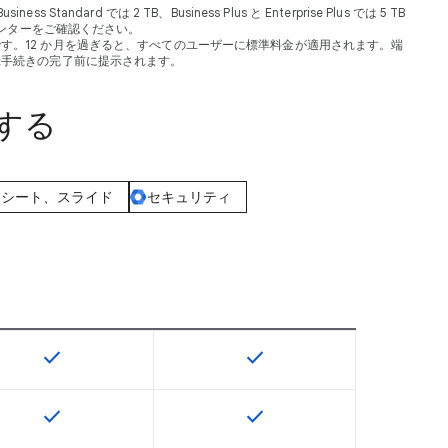
dard では 2 TB、Business Plus と Enterprise Plus では 5 TB
ンターをご確認ください。
るものです。12 か月を過ぎると、すべてのユーザーに標準料金が適用されます。端
登録手続きの完了前に提示されます。
較する
ドシート、スライド
セキュリティ
check
check
U で利用できます
この機能は該当の SKU で利用できます
この機能は該当の SKU で
check
check
U で利用できます
この機能は該当の SKU で利用できます
この機能は該当の SKU で