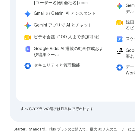
[ユーザー名]@[会社名].com
Gem
デル
Gmail の Gemini AI アシスタント
録画
Gemini アプリで AI とチャット
るビ
ビデオ会議（100 人まで参加可能）
スケ
Google Vids: AI 搭載の動画作成およ
Goo
び編集ツール
署名
セキュリティと管理機能
デー
Wor
すべてのプランの請求は月単位で行われます
Starter、Standard、Plus プランのご購入で、最大 300 人のユ