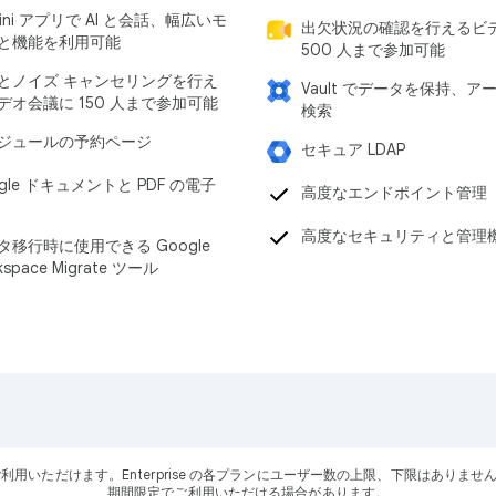
ini アプリで AI と会話、幅広いモ
出欠状況の確認を行えるビ
と機能を利用可能
500 人まで参加可能
とノイズ キャンセリングを行え
Vault でデータを保持、ア
デオ会議に 150 人まで参加可能
検索
ジュールの予約ページ
セキュア LDAP
gle ドキュメントと PDF の電子
高度なエンドポイント管理
高度なセキュリティと管理
タ移行時に使用できる Google
kspace Migrate ツール
ーザーにご利用いただけます。Enterprise の各プランにユーザー数の上限、下限はありませ
期間限定でご利用いただける場合があります。