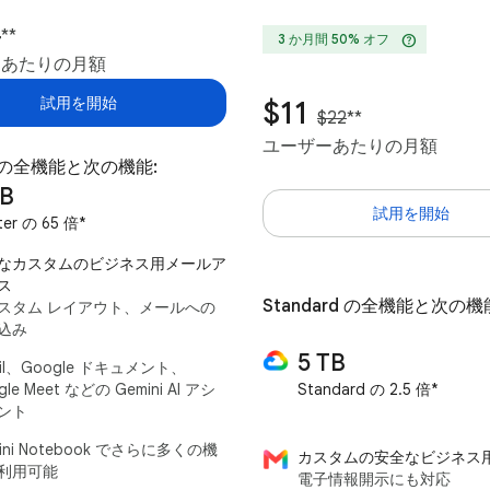
4
**
help
3 か月間 50% オフ
ーあたりの月額
試用を開始
$11
$22
**
ユーザーあたりの月額
er の全機能と次の機能:
TB
試用を開始
ter の 65 倍*
なカスタムのビジネス用メールア
ス
Standard の全機能と次の機
スタム レイアウト、メールへの
込み
5 TB
il、Google ドキュメント、
gle Meet などの Gemini AI アシ
Standard の 2.5 倍*
ント
ini Notebook でさらに多くの機
カスタムの安全なビジネス
利用可能
電子情報開示にも対応