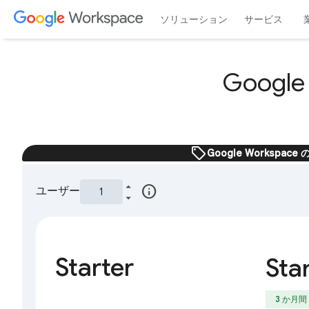
ソリューション
サービス
Googl
sell
Google Worksp
info
ユーザー
Starter
Sta
3 か月間