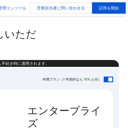
管理コンソール
営業担当者に問い合わせる
試用を開始
お試しいただ
入手続き時に適用されます。
年間プラン
（1 年契約なら
16% お得
）
エンタープライ
ズ