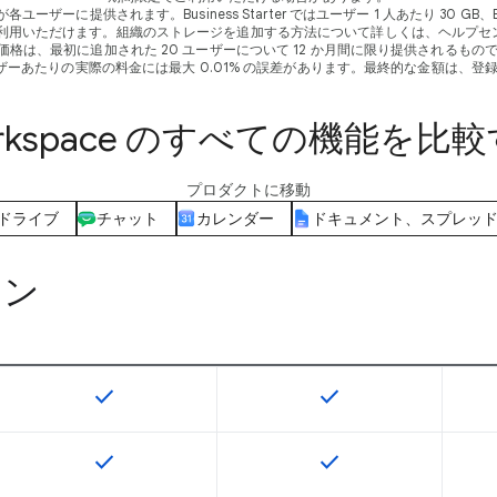
供されます。Business Starter ではユーザー 1 人あたり 30 GB、Business Stan
ご利用いただけます。組織のストレージを追加する方法について詳しくは、ヘルプセ
のお試し価格は、最初に追加された 20 ユーザーについて 12 か月間に限り提供され
ザーあたりの実際の料金には最大 0.01% の誤差があります。最終的な金額は、
rkspace のすべての機能を比
プロダクトに移動
ドライブ
チャット
カレンダー
ドキュメント、スプレッ
ョン
check
check
この機能は該当の SKU で利用できます
この機能は該当の SK
check
check
この機能は該当の SKU で利用できます
この機能は該当の SK