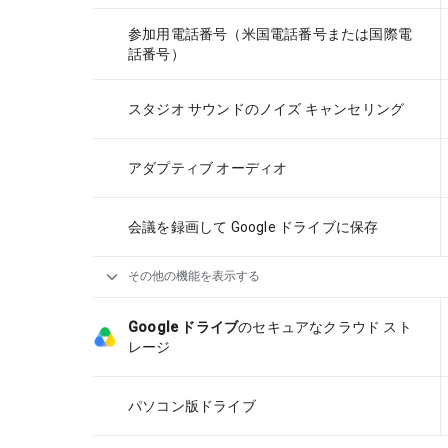
参加用電話番号（米国電話番号または国際電
話番号）
スタジオ サウンドのノイズ キャンセリング
アダプティブ オーディオ
会議を録画して Google ドライブに保存
expand_more
その他の機能を表示する
Google ドライブ
のセキュアなクラウド スト
レージ
パソコン版ドライブ