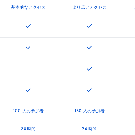
基本的なアクセス
より広いアクセス
check
check
この機能は該当の SKU で利用できます
この機能は該当の SK
check
check
この機能は該当の SKU で利用できます
この機能は該当の SK
horizontal_rule
check
この機能は該当の SKU でサポートされていません
この機能は該当の SK
check
check
この機能は該当の SKU で利用できます
この機能は該当の SK
100 人の参加者
150 人の参加者
24 時間
24 時間