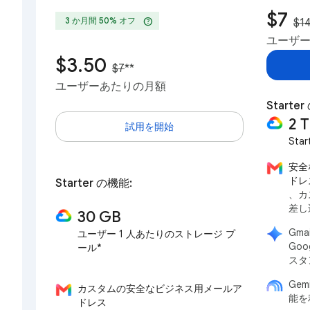
$7
help
3 か月間 50% オフ
$1
ユーザ
$3.50
$7
**
ユーザーあたりの月額
Start
2 
試用を開始
Star
安全
ドレ
Starter の機能:
、カ
差し
30 GB
Gma
ユーザー 1 人あたりのストレージ プ
Goo
ール*
スタ
Gem
カスタムの安全なビジネス用メールア
能を
ドレス