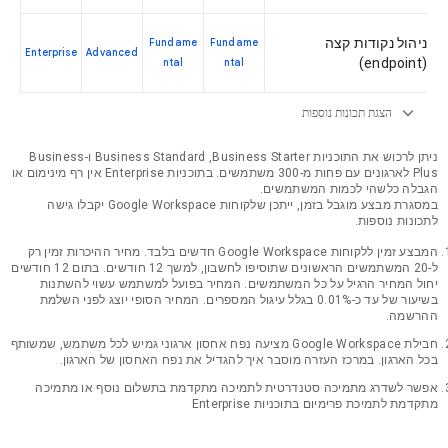
ניהול נקודות קצה
Fundame
Fundame
Enterprise
Advanced
(endpoint)
ntal
ntal
expand_more
הצגת תכונות נוספות
ניתן לרכוש את התוכניות Business Starter‏, Business Standard‏ ו-Business
Plus לארגונים עם פחות מ-300 משתמשים. בתוכניות Enterprise אין רף מינימום או
הגבלה כלשהי לכמות המשתמשים.
במסגרת מבצע מוגבל בזמן, ייתכן שלקוחות Google Workspace יקבלו גישה
לתכונות נוספות.
המבצע זמין ללקוחות Google Workspace חדשים בלבד. מחיר ההיכרות זמין רק
ל-20 המשתמשים הראשונים שתוסיפו לחשבון, למשך 12 חודשים. בתום 12 חודשים
יחול המחיר הרגיל על כל המשתמשים. המחיר בפועל למשתמש עשוי להשתנות
בשיעור של עד כ-0.01% בגלל עיגול המספרים. המחיר הסופי יוצג לפני השלמת
ההרשמה.
חבילת Google Workspace מציעה נפח אחסון ארגוני גמיש לכל משתמש, שמשותף
בכל הארגון. במרכז העזרה מוסבר איך להגדיל את נפח האחסון של הארגון.
אפשר לשדרג מתמיכה סטנדרטית לתמיכה מתקדמת בתשלום נוסף או מתמיכה
מתקדמת לתמיכת פרימיום בתוכניות Enterprise