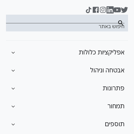
search
חיפוש באתר
אפליקציות כלולות
expand_more
אבטחה וניהול
expand_more
פתרונות
expand_more
תמחור
expand_more
תוספים
expand_more