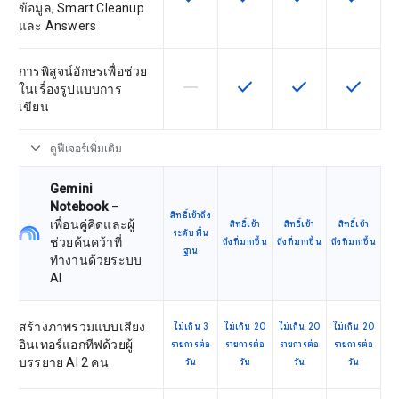
ข้อมูล, Smart Cleanup
และ Answers
การพิสูจน์อักษรเพื่อช่วย
horizontal_rule
check
check
check
ฟีเจอร์นี้ใช้ไม่ได้กับ SKU นี้
ฟีเจอร์นี้ใช้ได้กับ SKU
ฟีเจอร์นี้ใช้ได้กับ
ฟีเจอร์นี
ในเรื่องรูปแบบการ
เขียน
expand_more
ดูฟีเจอร์เพิ่มเติม
Gemini
Notebook
–
สิทธิ์เข้าถึง
เพื่อนคู่คิดและผู้
สิทธิ์เข้า
สิทธิ์เข้า
สิทธิ์เข้า
ระดับพื้น
ช่วยค้นคว้าที่
ถึงที่มากขึ้น
ถึงที่มากขึ้น
ถึงที่มากขึ้น
ฐาน
ทำงานด้วยระบบ
AI
สร้างภาพรวมแบบเสียง
ไม่เกิน 3
ไม่เกิน 20
ไม่เกิน 20
ไม่เกิน 20
อินเทอร์แอกทีฟด้วยผู้
รายการต่อ
รายการต่อ
รายการต่อ
รายการต่อ
บรรยาย AI 2 คน
วัน
วัน
วัน
วัน