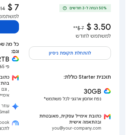
help
למשתמש 
**
למשתמש לחודש
וגם:
להתחלת תקופת ניסיון
2TB
פי 65 יותר מבתוכנית Starter*
תוכנית Starter כוללת:
כתוב
בהתא
, וגם
30GB‎
אימייל
נפח אחסון ארגוני לכל משתמש*
Gmail, ב-Docs, ב-Meet ו
כתובת אימייל עסקית, מאובטחת
ובהתאמה אישית
you@your-company.com
לתכונ