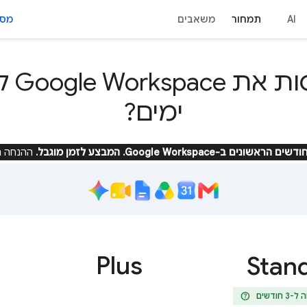
AI
תמחור
משאבים
מסוף 
ימים?
ההנחה ת
Plus
Stan
help