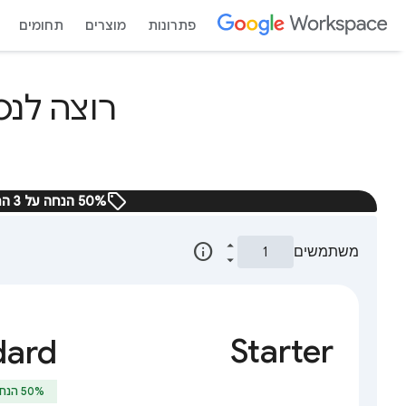
פתרונות
מוצרים
תחומים
sell
‫50% הנחה על 3 החודשים הראשונים ב-Google Workspace. המבצע לזמן מוגבל.
info
משתמשים
Starter
dard