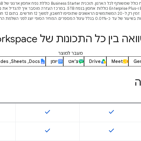
**המבצע
-0.01% בגלל עיגול המספרים. המחיר הסופי יוצג לפני השלמת ההרשמה.
אה בין כל התכונות של Workspace
מעבר למוצר
Gem
Meet
Drive
צ'אט
יומן
Docs‏, Sheets‏, Slides
ה
check
check
התכונה הזו זמינה במק"ט
התכונה הזו זמינה במק"ט
check
check
התכונה הזו זמינה במק"ט
התכונה הזו זמינה במק"ט