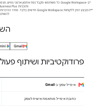
ותוכניות Business Plus ו-Enterprise Plus כוללות אחסון בנפח 5TB. במרכז העזרה מוסבר איך להגדיל את נפח האחסון של הארגון.
להשתנות בשיעור של עד כ
השוו
ini
Gmail
פרודוקטיביות ושיתוף פעול
אימייל עסקי
ב-
Gmail
כתובת אימייל מותאמת אישית לעסק