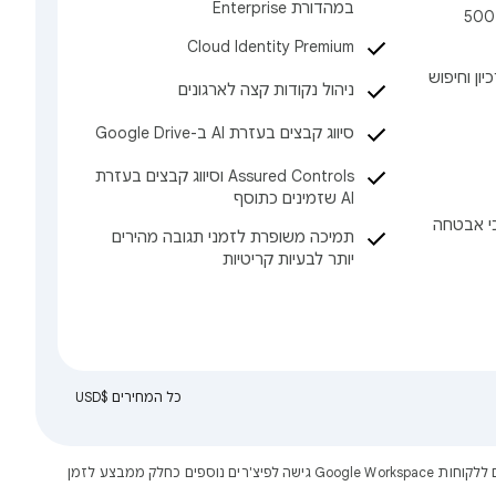
במהדורת Enterprise
פגישות וידאו עם דיווח נוכחות, 500
Cloud Identity Premium
כיון וחיפוש
ניהול נקודות קצה לארגונים
סיווג קבצים בעזרת AI ב-Google Drive
‫Assured Controls וסיווג קבצים בעזרת
AI שזמינים כתוסף
י אבטחה
תמיכה משופרת לזמני תגובה מהירים
יותר לבעיות קריטיות
כל המחירים $USD‎
תוכניות Starter‏, Standard ו-Plus מתאימות לארגונים עם עד 300 משתמשים. תוכניות Enterprise לא מגבילות את מספר המשתמשים. לפעמים אנחנו מציעים ללקוחות Google Workspace גישה לפיצ'רים נוספים כחלק ממבצע לזמן