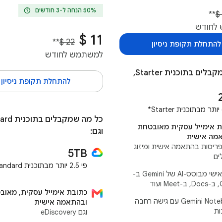
help
**
לחודש
**
להתחלת תקופת ניסיון
למשתמש לחודש
כל מה שמקבלים בתוכנית Starter,
להתחלת תקופת ניסיון
ת אימייל עסקית מאובטחת
וגם:
מה אישית
 פריסות בהתאמה אישית ומיזוג
5TB
ים
פי 2.5 יותר מבתוכנית Standard*
עוזר אישי מבוסס-AI של Gemini ב-
עוד
כתובת אימייל עסקית, מאוב
‫Gemini Notebook עם גישה רחבה
ובהתאמה אישית
ות
וגם eDiscovery