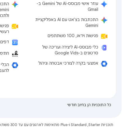
עוזר אישי מבוסס-AI של Gemini ב-
Gmail
ולתכו
התכתבות בצ'אט עם AI באפליקציית
Gemini
פגישו
רעשים, 150 מ
פגישות וידאו, 100 משתתפים
דפים 
כלי מבוסס-AI ליצירה ועריכה של
סרטונים ב-Google Vids
חתימה דיג
אמצעי בקרה לצורכי אבטחה וניהול
להעבר
כל התוכניות הן בחיוב חודשי