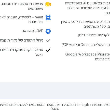
התכתבות בצ'אט עם AI באפליקציית
Gemini עם גישה מורחבת למודלים
משתתפים
נות
‫Vault – לשמירה, העברה לאר
ת וידאו עם אפשרות הקלטה, סינון
של נתונים
שתתפים
LDAP מאובטח
לקביעת פגישות ביומן
ניהול מתקדם של נקודות קצה
יטלית ב-Docs ובקובצי PDF
אמצעי בקרה מתקדמים לצורכ
הכלי Google Workspace Migrate
וניהול
ת נתונים
מוגבל.