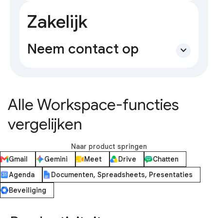
Zakelijk
Neem contact op
expand_more
Alle Workspace-functies
vergelijken
Naar product springen
Gmail
Gemini
Meet
Drive
Chatten
Agenda
Documenten, Spreadsheets, Presentaties
Beveiliging