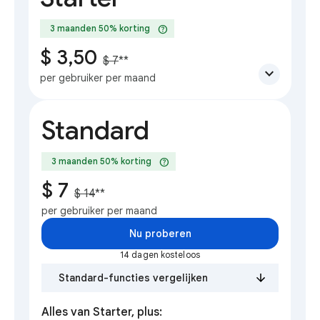
help
3 maanden 50% korting
$ 3,50
$ 7
**
expand_more
per gebruiker per maand
Standard
help
3 maanden 50% korting
$ 7
$ 14
**
per gebruiker per maand
Nu proberen
14 dagen kosteloos
Standard-functies vergelijken
Alles van Starter, plus: