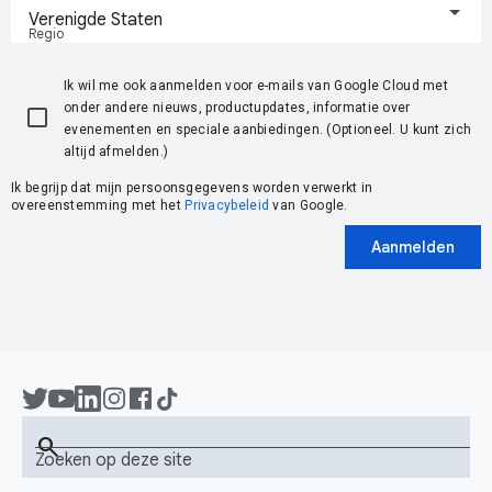
Verenigde Staten
Regio
Ik wil me ook aanmelden voor e-mails van Google Cloud met
onder andere nieuws, productupdates, informatie over
evenementen en speciale aanbiedingen. (Optioneel. U kunt zich
altijd afmelden.)
Ik begrijp dat mijn persoonsgegevens worden verwerkt in
overeenstemming met het
Privacybeleid
van Google.
Aanmelden
search
Zoeken op deze site