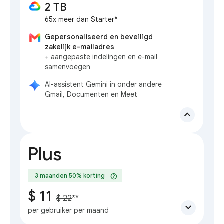
2 TB
65x meer dan Starter*
Gepersonaliseerd en beveiligd
zakelijk e-mailadres
+ aangepaste indelingen en e-mail
samenvoegen
AI-assistent Gemini in onder andere
Gmail, Documenten en Meet
expand_less
Plus
help
3 maanden 50% korting
$ 11
$ 22
**
expand_more
per gebruiker per maand