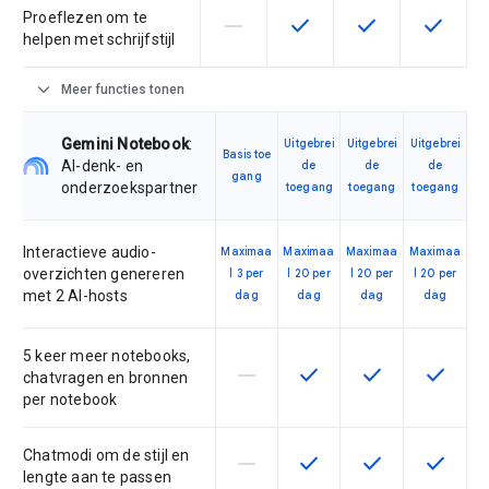
Proeflezen om te
horizontal_rule
check
check
check
Deze functie wordt niet onderste
Deze functie is beschikba
Deze functie is 
Deze fun
helpen met schrijfstijl
expand_more
Meer functies tonen
Gemini Notebook
:
Uitgebrei
Uitgebrei
Uitgebrei
Basistoe
AI-denk- en
de
de
de
gang
onderzoekspartner
toegang
toegang
toegang
Interactieve audio-
Maximaa
Maximaa
Maximaa
Maximaa
overzichten genereren
l 3 per
l 20 per
l 20 per
l 20 per
met 2 AI-hosts
dag
dag
dag
dag
5 keer meer notebooks,
horizontal_rule
check
check
check
Deze functie wordt niet onderst
Deze functie is beschikb
Deze functie is 
Deze fun
chatvragen en bronnen
per notebook
Chatmodi om de stijl en
horizontal_rule
check
check
check
Deze functie wordt niet onderst
Deze functie is beschikb
Deze functie is 
Deze fun
lengte aan te passen