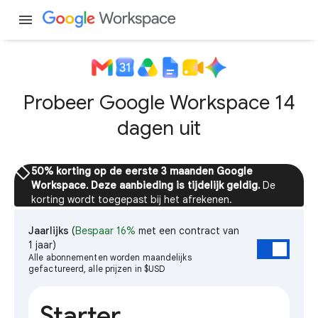
menu
Probeer Google Workspace 14
dagen uit
sell
50% korting op de eerste 3 maanden Google
Workspace. Deze aanbieding is tijdelijk geldig.
De
korting wordt toegepast bij het afrekenen.
Jaarlijks
(
Bespaar 16%
met een contract van
1 jaar)
Alle abonnementen worden maandelijks
gefactureerd, alle prijzen in $USD
Starter