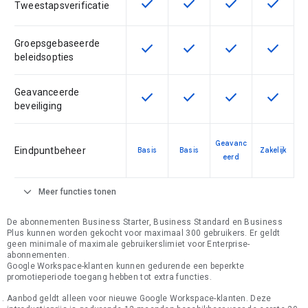
check
check
check
check
Deze functie is beschikbaar voor 
Deze functie is beschikba
Deze functie is 
Deze fun
Tweestapsverificatie
Groepsgebaseerde
check
check
check
check
Deze functie is beschikbaar voor 
Deze functie is beschikba
Deze functie is 
Deze fun
beleidsopties
Geavanceerde
check
check
check
check
Deze functie is beschikbaar voor 
Deze functie is beschikba
Deze functie is 
Deze fun
beveiliging
Geavanc
Eindpuntbeheer
Basis
Basis
Zakelijk
eerd
expand_more
Meer functies tonen
De abonnementen Business Starter, Business Standard en Business
Plus kunnen worden gekocht voor maximaal 300 gebruikers. Er geldt
geen minimale of maximale gebruikerslimiet voor Enterprise-
abonnementen.
Google Workspace-klanten kunnen gedurende een beperkte
promotieperiode toegang hebben tot extra functies.
Aanbod geldt alleen voor nieuwe Google Workspace-klanten. Deze