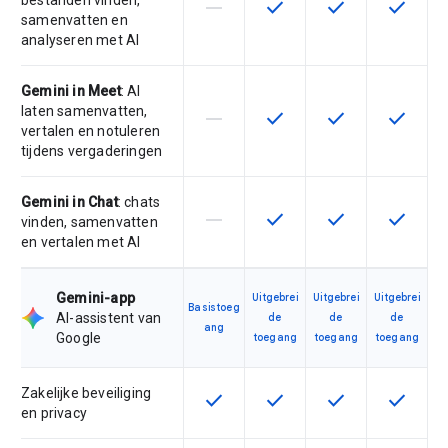
bestanden vinden,
horizontal_rule
check
check
check
Deze functie wordt niet onderste
Deze functie is beschikba
Deze functie is 
Deze fun
samenvatten en
analyseren met AI
Gemini in Meet
: AI
laten samenvatten,
horizontal_rule
check
check
check
Deze functie wordt niet onderste
Deze functie is beschikba
Deze functie is 
Deze fun
vertalen en notuleren
tijdens vergaderingen
Gemini in Chat
: chats
horizontal_rule
check
check
check
Deze functie wordt niet onderste
Deze functie is beschikba
Deze functie is 
Deze fun
vinden, samenvatten
en vertalen met AI
Gemini-app
Uitgebrei
Uitgebrei
Uitgebrei
Basistoeg
AI-assistent van
de
de
de
ang
Google
toegang
toegang
toegang
Zakelijke beveiliging
check
check
check
check
Deze functie is beschikbaar voor 
Deze functie is beschikba
Deze functie is 
Deze fun
en privacy