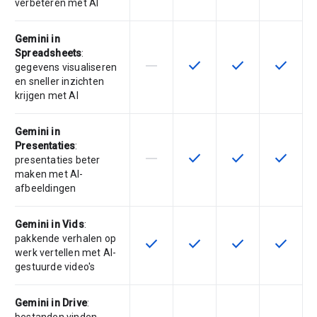
verbeteren met AI
Gemini in
Spreadsheets
:
horizontal_rule
check
check
check
Deze functie wordt niet onderste
Deze functie is beschikba
Deze functie is 
Deze fun
gegevens visualiseren
en sneller inzichten
krijgen met AI
Gemini in
Presentaties
:
horizontal_rule
check
check
check
Deze functie wordt niet onderste
Deze functie is beschikba
Deze functie is 
Deze fun
presentaties beter
maken met AI-
afbeeldingen
Gemini in Vids
:
pakkende verhalen op
check
check
check
check
Deze functie is beschikbaar voor 
Deze functie is beschikba
Deze functie is 
Deze fun
werk vertellen met AI-
gestuurde video's
Gemini in Drive
: