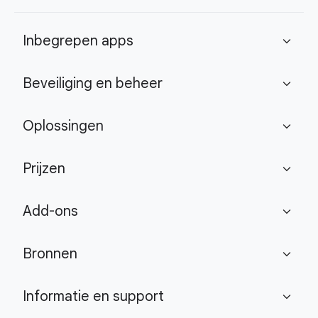
Inbegrepen apps
expand_more
Beveiliging en beheer
expand_more
Oplossingen
expand_more
Prijzen
expand_more
Add-ons
expand_more
Bronnen
expand_more
Informatie en support
expand_more