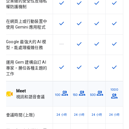
企業級的安全性及隱私
check
check
check
check
這項功能適用於該 SKU
這項功能適用於該 SKU
這項功能適用於該 
這項功能
權防護機制
在網頁上或行動裝置中
check
check
check
check
這項功能適用於該 SKU
這項功能適用於該 SKU
這項功能適用於該 
這項功能
使用 Gemini 應用程式
Google 最強大的 AI 模
horizontal_rule
check
check
check
這個 SKU 不支援這項功能
這項功能適用於該 SKU
這項功能適用於該 
這項功能
型，能處理複雜任務
運用 Gem 建構自訂 AI
check
check
check
check
這項功能適用於該 SKU
這項功能適用於該 SKU
這項功能適用於該 
這項功能
專家，勝任各種主題的
工作
1000
Meet
group
group
group
group
100
150
500
視訊和語音會議
會議時間 (上限)
24 小時
24 小時
24 小時
24 小時