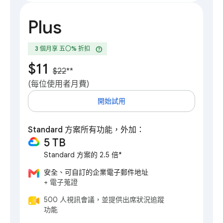
Plus
help
3 個月享 五〇% 折扣
$11
$22
**
(每位使用者月費)
開始試用
Standard 方案所有功能，外加：
5 TB
Standard 方案的 2.5 倍*
安全、可自訂的企業電子郵件地址
+ 電子蒐證
500 人視訊會議，並提供出席狀況追蹤
功能