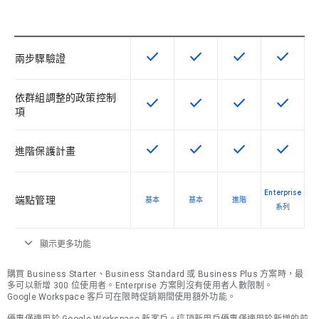
check
check
check
check
這項功能適用於該 SKU
這項功能適用於該 SKU
這項功能適用於該 
這項功能
兩步驟驗證
依群組調整的政策控制
check
check
check
check
這項功能適用於該 SKU
這項功能適用於該 SKU
這項功能適用於該 
這項功能
項
check
check
check
check
這項功能適用於該 SKU
這項功能適用於該 SKU
這項功能適用於該 
這項功能
進階保護計畫
Enterprise
端點管理
基本
基本
進階
系列
expand_more
顯示更多功能
購買 Business Starter、Business Standard 或 Business Plus 方案時，最
多可以新增 300 位使用者。Enterprise 方案則沒有使用者人數限制。
Google Workspace 客戶可在限時促銷期間使用額外功能。