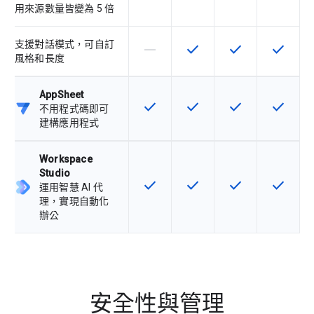
用來源數量皆變為 5 倍
支援對話模式，可自訂
horizontal_rule
check
check
check
這個 SKU 不支援這項功能
這項功能適用於該 SKU
這項功能適用於該 
這項功能
風格和長度
AppSheet
check
check
check
check
這項功能適用於該 SKU
這項功能適用於該 SKU
這項功能適用於該 
這項功能
不用程式碼即可
建構應用程式
Workspace
Studio
check
check
check
check
這項功能適用於該 SKU
這項功能適用於該 SKU
這項功能適用於該 
這項功能
運用智慧 AI 代
理，實現自動化
辦公
安全性與管理