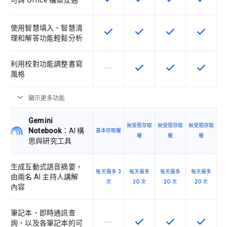
可與 Office 檔案互通
使用智慧填入、智慧清
check
check
check
check
這項功能適用於該 SKU
這項功能適用於該 SKU
這項功能適用於該 
這項功能
理和解答功能輕鬆分析
利用校對功能調整書寫
horizontal_rule
check
check
check
這個 SKU 不支援這項功能
這項功能適用於該 SKU
這項功能適用於該 
這項功能
風格
expand_more
顯示更多功能
Gemini
無受限存取
無受限存取
無受限存取
Notebook
：AI 構
基本存取權
權
權
權
思與研究工具
生成互動式語音摘要，
每天最多 3
每天最多
每天最多
每天最多
由兩名 AI 主持人講解
次
20 次
20 次
20 次
內容
筆記本、即時通訊查
horizontal_rule
check
check
check
這個 SKU 不支援這項功能
這項功能適用於該 SKU
這項功能適用於該 
這項功能
詢，以及各筆記本的可