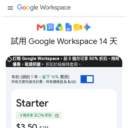
menu
試用 Google Workspace 14 天
sell
訂閱 Google Workspace，前 3 個月可享 50% 折扣。限時
優惠，敬請把握。
折扣於結帳時套用。
年約
(綁約 1 年，
省下 16%
費用)
所有方案均按月計費，所有價格皆為 $USD
Starter
help
3 個月享 五〇% 折扣
$3.50