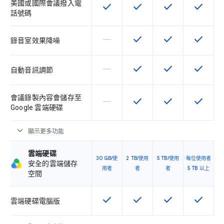
美國或國際會議撥入電
check
check
check
check
這項功能適用於該 SKU
這項功能適用於該 SKU
這項功能適用於該 
這項功能
話號碼
horizontal_rule
check
check
check
這個 SKU 不支援這項功能
這項功能適用於該 SKU
這項功能適用於該 
這項功能
錄音室效果降噪
horizontal_rule
check
check
check
這個 SKU 不支援這項功能
這項功能適用於該 SKU
這項功能適用於該 
這項功能
自動音訊調節
會議錄製內容會儲存至
horizontal_rule
check
check
check
這個 SKU 不支援這項功能
這項功能適用於該 SKU
這項功能適用於該 
這項功能
Google 雲端硬碟
expand_more
顯示更多功能
雲端硬碟
30 GB/使
2 TB/使用
5 TB/使用
每位使用者
安全的雲端儲存
用者
者
者
5 TB 以上
空間
check
check
check
check
這項功能適用於該 SKU
這項功能適用於該 SKU
這項功能適用於該 
這項功能
雲端硬碟電腦版