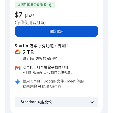
help
3 個月享 五〇% 折扣
$7
$14
**
(每位使用者月費)
開始試用
Starter 方案所有功能，外加：
2 TB
Starter 方案的 65 倍*
安全的自訂企業電子郵件地址
+ 自訂版面配置和郵件合併功能
使用 Gmail、Google 文件、Meet 等服
務內建的 AI 助理 Gemini
Standard 功能比較