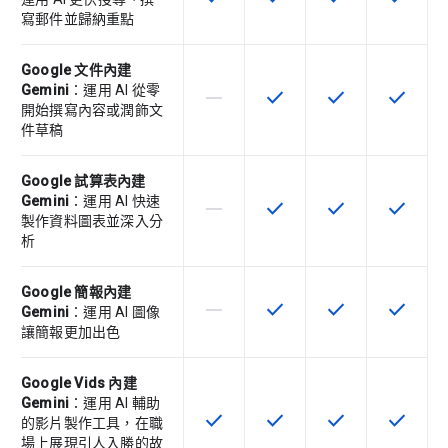
寫郵件並歸納重點
Google 文件內建
Gemini
：運用 AI 從零
horizontal_rule
check
check
check
這個 SKU 不支援這項功能
這項功能適用於該 SKU
這項功能適用於該 
這項功能
開始撰寫內容或潤飾文
件草稿
Google 試算表內建
Gemini
：運用 AI 快速
horizontal_rule
check
check
check
這個 SKU 不支援這項功能
這項功能適用於該 SKU
這項功能適用於該 
這項功能
製作資料圖表並深入分
析
Google 簡報內建
horizontal_rule
check
check
check
這個 SKU 不支援這項功能
這項功能適用於該 SKU
這項功能適用於該 
這項功能
Gemini
：運用 AI 圖像
讓簡報更加出色
Google Vids 內建
Gemini
：運用 AI 輔助
check
check
check
check
這項功能適用於該 SKU
這項功能適用於該 SKU
這項功能適用於該 
這項功能
的影片製作工具，在職
場上展現引人入勝的故