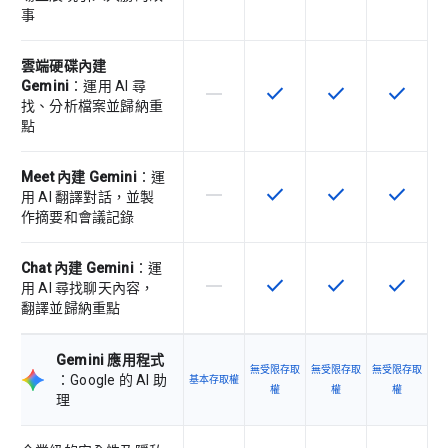
事
雲端硬碟內建
Gemini
：運用 AI 尋
horizontal_rule
check
check
check
這個 SKU 不支援這項功能
這項功能適用於該 SKU
這項功能適用於該 
這項功能
找、分析檔案並歸納重
點
Meet 內建 Gemini
：運
horizontal_rule
check
check
check
這個 SKU 不支援這項功能
這項功能適用於該 SKU
這項功能適用於該 
這項功能
用 AI 翻譯對話，並製
作摘要和會議記錄
Chat 內建 Gemini
：運
horizontal_rule
check
check
check
這個 SKU 不支援這項功能
這項功能適用於該 SKU
這項功能適用於該 
這項功能
用 AI 尋找聊天內容，
翻譯並歸納重點
Gemini 應用程式
無受限存取
無受限存取
無受限存取
：Google 的 AI 助
基本存取權
權
權
權
理