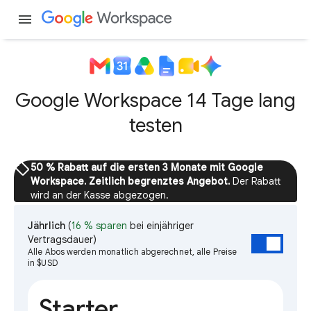
menu
Google Workspace 14 Tage lang
testen
sell
50 % Rabatt auf die ersten 3 Monate mit Google
Workspace. Zeitlich begrenztes Angebot.
Der Rabatt
wird an der Kasse abgezogen.
Jährlich
(
16 % sparen
bei einjähriger
Vertragsdauer)
Alle Abos werden monatlich abgerechnet, alle Preise
in $USD
Starter