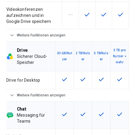
Videokonferenzen
horizontal_rule
check
check
check
Diese Funktion ist für die Artik
Diese Funktion ist für d
Diese Funktion i
Diese Fu
aufzeichnen und in
Google Drive speichern
expand_more
Weitere Funktionen anzeigen
Drive
:
5 TB pro
30 GB/Nut
2 TB/Nutz
5 TB/Nutz
Sicherer Cloud-
Nutzer +
zer
er
er
Speicher
mehr
check
check
check
check
Diese Funktion ist für die Artikel
Diese Funktion ist für die
Diese Funktion is
Diese Fu
Drive for Desktop
expand_more
Weitere Funktionen anzeigen
Chat
:
check
check
check
check
Diese Funktion ist für die Artikel
Diese Funktion ist für die
Diese Funktion is
Diese Fu
Messaging für
Teams