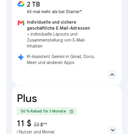
2 TB
65-mal mehr als bei Starter*
Individuelle und sichere
geschäftliche E‑Mail-Adressen
+ individuelle Layouts und
Zusammenstellung von E‑Mail-
Inhalten
KI-Assistent Gemini in Gmail, Docs,
Meet und anderen Apps
expand_less
Plus
help
50 % Rabatt für 3 Monate
11 $
22 $
**
expand_more
/ Nutzer und Monat