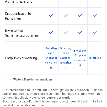
Authentifizierung
Gruppenbasierte
check
check
check
check
Diese Funktion ist für die Artikel
Diese Funktion ist für die
Diese Funktion is
Diese Fu
Richtlinien
Erweitertes
check
check
check
check
Diese Funktion ist für die Artikel
Diese Funktion ist für die
Diese Funktion is
Diese Fu
Sicherheitsprogramm
Grundleg
Grundleg
Erweiterte
ende
ende
Endpunkt
Endpunktverwaltung
Endpunkt
Endpunkt
Enterprise
verwaltun
verwaltun
verwaltun
g
g
g
expand_more
Weitere Funktionen anzeigen
Für Unternehmen mit bis zu 300 Nutzern gibt es die Versionen Business
Starter, Business Standard und Business Plus. Die Enterprise-Versionen
können für beliebig viele Nutzer verwendet werden.
Google Workspace-Kunden können unter Umständen für bestimmte Zeit
zusätzliche Funktionen nutzen.