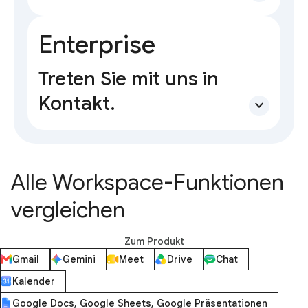
Enterprise
Treten Sie mit uns in
Kontakt.
expand_more
Alle Workspace-Funktionen
vergleichen
Zum Produkt
Gmail
Gemini
Meet
Drive
Chat
Kalender
Google Docs, Google Sheets, Google Präsentationen