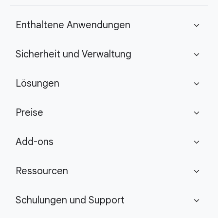
Enthaltene Anwendungen
expand_more
Sicherheit und Verwaltung
expand_more
Lösungen
expand_more
Preise
expand_more
Add-ons
expand_more
Ressourcen
expand_more
Schulungen und Support
expand_more