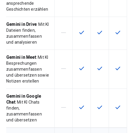
ansprechende
Geschichten erzählen
Gemini in Drive
: Mit KI
Dateien finden,
horizontal_rule
check
check
check
Diese Funktion ist für die Artikeln
Diese Funktion ist für die
Diese Funktion is
Diese Fu
zusammenfassen
und analysieren
Gemini in Meet
: Mit KI
Besprechungen
horizontal_rule
check
check
check
Diese Funktion ist für die Artikeln
Diese Funktion ist für die
Diese Funktion is
Diese Fu
zusammenfassen
und übersetzen sowie
Notizen erstellen
Gemini in Google
Chat
: Mit KI Chats
horizontal_rule
check
check
check
Diese Funktion ist für die Artikeln
Diese Funktion ist für die
Diese Funktion is
Diese Fu
finden,
zusammenfassen
und übersetzen