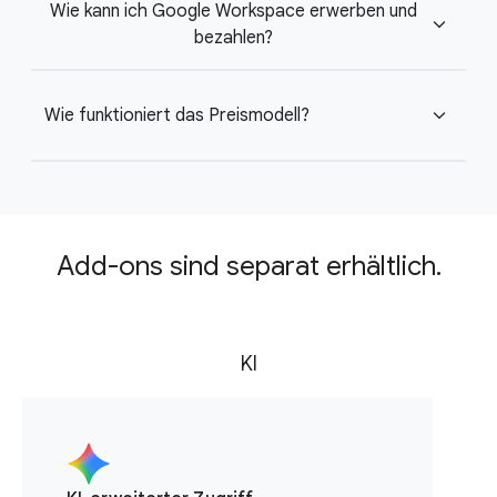
Wie kann ich Google Workspace erwerben und
expand_more
bezahlen?
Wie funktioniert das Preismodell?
expand_more
Add-ons sind separat erhältlich.
KI