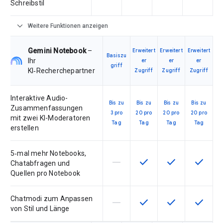
Schreibstil
expand_more
Weitere Funktionen anzeigen
Gemini Notebook
–
Erweitert
Erweitert
Erweitert
Basiszu
Ihr
er
er
er
griff
KI‑Recherchepartner
Zugriff
Zugriff
Zugriff
Interaktive Audio-
Bis zu
Bis zu
Bis zu
Bis zu
Zusammenfassungen
3 pro
20 pro
20 pro
20 pro
mit zwei KI-Moderatoren
Tag
Tag
Tag
Tag
erstellen
5‑mal mehr Notebooks,
horizontal_rule
check
check
check
Diese Funktion ist für die Artik
Diese Funktion ist für d
Diese Funktion i
Diese Fu
Chatabfragen und
Quellen pro Notebook
Chatmodi zum Anpassen
horizontal_rule
check
check
check
Diese Funktion ist für die Artik
Diese Funktion ist für d
Diese Funktion i
Diese Fu
von Stil und Länge