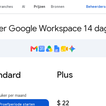
ranches
AI
Prijzen
Bronnen
Beheerders
er Google Workspace 14 dag
Plus
ndard
uiker per maand
$ 22
Proefperiode starten