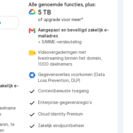
Alle genoemde functies, plus:
5 TB
of upgrade voor meer*
n
Aangepast en beveiligd zakelijk e-
mailadres
+ S/MIME-versleuteling
Videovergaderingen met
livestreaming binnen het domein,
1000 deelnemers
Gegevensverlies voorkomen (Data
Loss Prevention, DLP)
kelijk e-
Contextbewuste toegang
Enterprise-gegevensregio's
deelname
Cloud Identity Premium
s
ren, te
Zakelijk eindpuntbeheer
en