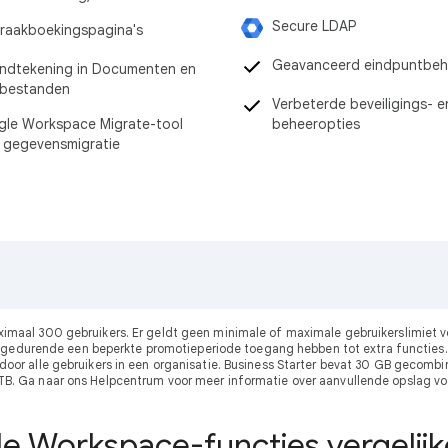
Secure LDAP
raakboekingspagina's
Geavanceerd eindpuntbeh
ndtekening in Documenten en
-bestanden
Verbeterde beveiligings- e
le Workspace Migrate-tool
beheeropties
 gegevensmigratie
ximaal 300 gebruikers. Er geldt geen minimale of maximale gebruikerslimie
gedurende een beperkte promotieperiode toegang hebben tot extra functies.
r alle gebruikers in een organisatie. Business Starter bevat 30 GB gecombine
 TB. Ga naar ons Helpcentrum voor meer informatie over aanvullende opslag vo
le Workspace-functies vergelij