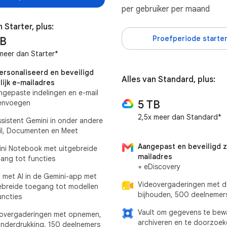
per gebruiker per maand
n Starter, plus:
Proefperiode starte
TB
meer dan Starter*
rsonaliseerd en beveiligd
Alles van Standard, plus:
lijk e-mailadres
ngepaste indelingen en e-mail
5 TB
envoegen
2,5x meer dan Standard*
ssistent Gemini in onder andere
l, Documenten en Meet
Aangepast en beveiligd za
ni Notebook met uitgebreide
mailadres
ang tot functies
+ eDiscovery
 met AI in de Gemini-app met
Videovergaderingen met 
ebreide toegang tot modellen
bijhouden, 500 deelnemer
uncties
Vault om gegevens te bewa
overgaderingen met opnemen,
archiveren en te doorzoek
onderdrukking, 150 deelnemers