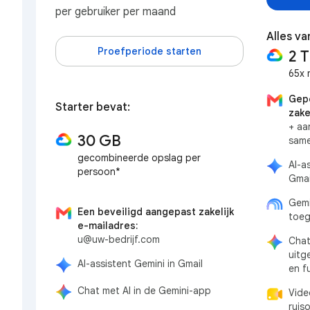
per gebruiker per maand
Alles va
Proefperiode starten
2 
65x 
Gepe
Starter bevat:
zake
+ aa
30 GB
sam
gecombineerde opslag per
AI-a
persoon*
Gmai
Gemi
Een beveiligd aangepast zakelijk
toeg
e-mailadres:
u@uw-bedrijf.com
Chat
uitg
AI-assistent Gemini in Gmail
en f
Chat met AI in de Gemini-app
Vide
ruis