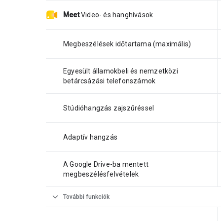
Meet
Video- és hanghívások
Megbeszélések időtartama (maximális)
Egyesült államokbeli és nemzetközi
betárcsázási telefonszámok
Stúdióhangzás zajszűréssel
Adaptív hangzás
A Google Drive-ba mentett
megbeszélésfelvételek
expand_more
További funkciók