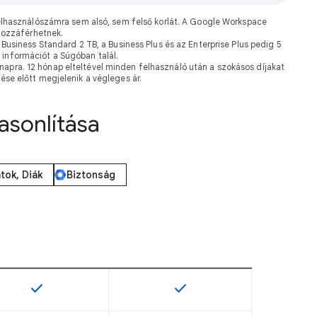
elhasználószámra sem alsó, sem felső korlát. A Google Workspace
hozzáférhetnek.
Business Standard 2 TB, a Business Plus és az Enterprise Plus pedig 5
 információt a Súgóban talál.
napra. 12 hónap elteltével minden felhasználó után a szokásos díjakat
zése előtt megjelenik a végleges ár.
asonlítása
ok, Diák
Biztonság
check
check
ezésre
termékváltozathoz áll rendelkezésre
Ez a funkció az adott termékváltozathoz áll rendelkezésre
Ez a funkció az adott termék