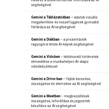
segítségével
Gemini a Táblázatokban
– adatok vizuális
megjelenítése és összefüggések gyorsabb
feltárása az AI segítségével
Gemini a Diákban
– a prezentációk
ragyogóvá tétele AI-képek segítségével
Gemini a Vidsben
– lebilincselő történetek
elmesélése a munkahelyen AI-alapú
videókészítéssel
Gemini a Drive-ban
– fájlok keresése,
összegzése és elemzése az AI segítségével
Gemini a Meetben
– megbeszélések
összegzése, lefordítása és jegyzetek
készítése az AI segítségével