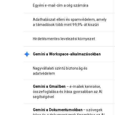
Egyéni e-mail-cím a cég számára
Adathalászat elleni és spamvédelem, amely
a támadások több mint 99,9%-át kiszűri
Hirdetésmentes levelezési környezet
Gemini a Workspace-alkalmazásokban
Nagyvállalati szintű biztonság és
adatvédelem
Gemini a Gmailben
– e-mailek keresése,
összefoglalása és írása gyorsabban az AI
segítségével
Gemini a Dokumentumokban
– szövegek
írása és a dokumentumok finomítása az AI