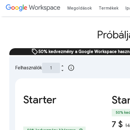
Megoldások
Termékek
Ip
Próbál
sell
50% kedvezmény a Google Workspace használat
info
Felhasználók
Starter
Sta
50% ked
7 $
14