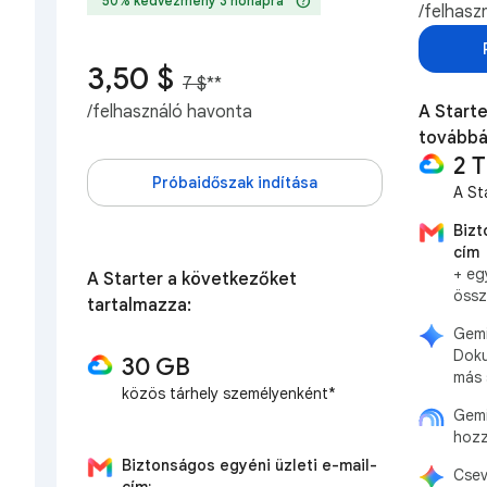
help
50% kedvezmény 3 hónapra
/felhasz
3,50 $
7 $
**
/felhasználó havonta
A Starte
továbbá
2 
Próbaidőszak indítása
A St
Bizt
cím
+ eg
A Starter a következőket
öss
tartalmazza:
Gemi
Doku
30 GB
más 
közös tárhely személyenként*
Gemi
hozz
Biztonságos egyéni üzleti e-mail-
Csev
cím: