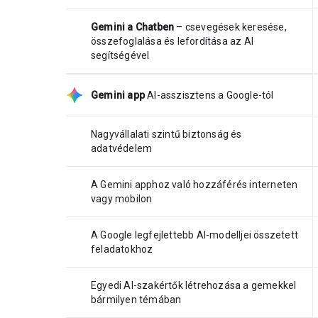
Gemini a Chatben
– csevegések keresése,
összefoglalása és lefordítása az AI
segítségével
Gemini app
AI-asszisztens a Google-tól
Nagyvállalati szintű biztonság és
adatvédelem
A Gemini apphoz való hozzáférés interneten
vagy mobilon
A Google legfejlettebb AI-modelljei összetett
feladatokhoz
Egyedi AI-szakértők létrehozása a gemekkel
bármilyen témában