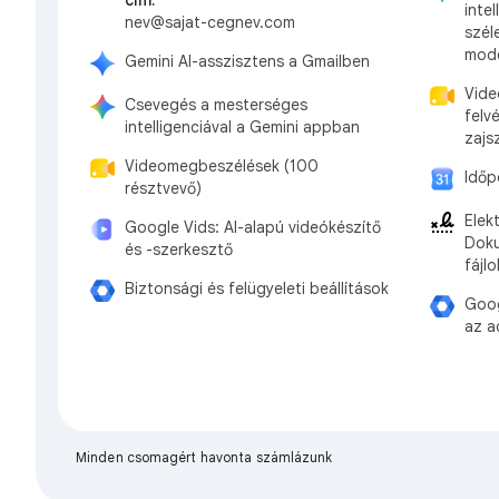
inte
nev@sajat-cegnev.com
szél
mode
Gemini AI-asszisztens a Gmailben
Vide
Csevegés a mesterséges
felv
intelligenciával a Gemini appban
zajs
Videomegbeszélések (100
Időp
résztvevő)
Elek
Google Vids: AI-alapú videókészítő
Doku
és -szerkesztő
fájl
Biztonsági és felügyeleti beállítások
Goog
az a
Minden csomagért havonta számlázunk