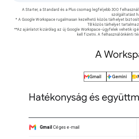
A Starter, a Standard és a Plus csomag legfeljebb 300 felhaszn
szolgáltatást 
* A Google Workspace rugalmasan kezelhető közös tárhelyet biztosít, 
TB közös tárhelyet tartalmaz
**Az ajánlatot kizárólag az új Google Workspace-ügyfelek vehetik igé
kell fizetni. A felhasználónkénti t
A Workspa
Gmail
Gemini
Hatékonyság és együtt
Gmail
Céges e-mail