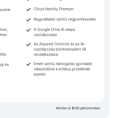
Cloud Identity Premium
zvétel
Nagyvállalati szintű végpontkezelés
A Google Drive AI-alapú
éhez,
osztályozása
éhez
Az Assured Controls és az AI-
osztályozás bővítményként áll
elés
rendelkezésre
Emelt szintű támogatás gyorsabb
gi és
válaszidővel a kritikus problémák
esetén
Minden ár $USD pénznemben