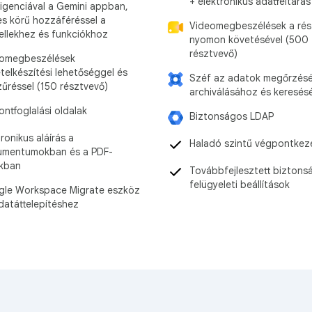
+ elektronikus adatfeltárás
lligenciával a Gemini appban,
es körű hozzáféréssel a
Videomegbeszélések a rés
llekhez és funkciókhoz
nyomon követésével (500
résztvevő)
omegbeszélések
ételkészítési lehetőséggel és
Széf az adatok megőrzés
zűréssel (150 résztvevő)
archiválásához és keresés
ontfoglalási oldalak
Biztonságos LDAP
tronikus aláírás a
Haladó szintű végpontkez
mentumokban és a PDF-
okban
Továbbfejlesztett biztonsá
felügyeleti beállítások
le Workspace Migrate eszköz
datáttelepítéshez