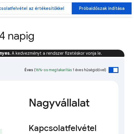
solatfelvétel az értékesítőkkel
Próbaidőszak indítása
4 napig
nyes.
A kedvezményt a rendszer fizetéskor vonja le.
Éves
(
16%-os megtakarítás
1 éves hűségidővel)
Nagyvállalat
Kapcsolatfelvétel