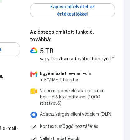
Kapcsolatfelvétel az
értékesítőkkel
Az összes említett funkció,
továbbá:
a
5 TB
vagy frissítsen a további tárhelyért*
Egyéni üzleti e-mail-cím
a,
+ S/MIME-titkosítás
Videomegbeszélések domainen
belüli élő közvetítéssel (1000
résztvevő)
Adatszivárgás elleni védelem (DLP)
Kontextusfüggő hozzáférés
i e-mail-
Vállalati adatrégiók