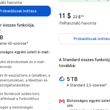
náló havonta
Próbaidőszak indítása
11 $
22 $
**
/felhasználó havonta
r összes funkciója,
:
TB
Próbaidőszak indítás
arter 65-szöröse*
onságos egyéni üzleti e-mail-
A Standard összes funkciój
yéni elrendezések és e-mail-
továbbá:
zevonás
ni AI-asszisztens a Gmailben, a
5 TB
mentumokban, a Meetben és
szolgáltatásokban
A Standard 2,5-szerese*
ni Notebook széles körű
áféréssel a funkciókhoz
Biztonságos egyéni üzlet
cím
egés a mesterséges