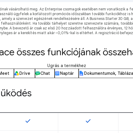
álónak vásárolható meg. Az Enterprise csomagok esetében nem vonatkozik a f
használó ügyfelek a korlátozott promóciós időszakban további funkciókhoz is 
amely a szervezet egészének rendelkezésére áll. A Business Starter 30 GB, a 
 felhasználónként. Ha további tárhelyet szeretne szervezete számára, további
nybe. A bevezető ár csak az első 20 hozzáadott felhasználóra érvényes, 12 hó
ényleges ár a kerekítés miatt akár ~0,01%-kal is eltérhet. A regisztráció befeje
ce összes funkciójának összeh
Ugrás a termékhez
Meet
Drive
Chat
Naptár
Dokumentumok, Táblázat
működés
check
check
Ez a funkció az adott termékváltozathoz áll rendelk
Ez a funkció az adott 