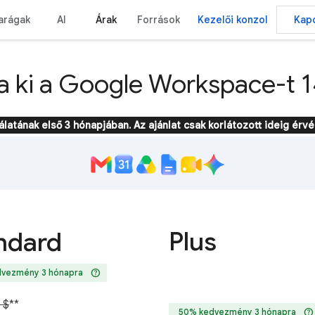
arágak
AI
Árak
Források
Kezelői konzol
Kapc
ja ki a Google Workspace-t 1
ának első 3 hónapjában. Az ajánlat csak korlátozott ideig érvé
Plus
ndard
help
vezmény 3 hónapra
 $
**
help
50% kedvezmény 3 hónapra