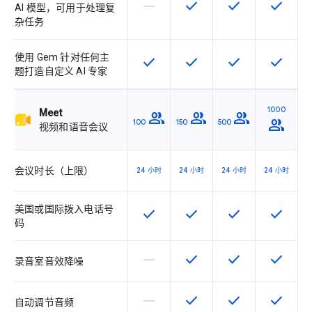
horizontal_rule
check
check
check
该 SKU 不支持此功能
该 SKU 提供此功能
该 SKU 提供此功
该 SKU
AI 模型，可用于处理复
杂任务
使用 Gem 针对任何主
check
check
check
check
该 SKU 提供此功能
该 SKU 提供此功能
该 SKU 提供此功
该 SKU
题打造自定义 AI 专家
1000
Meet
group
group
group
group
100
150
500
视频和语音会议
会议时长（上限）
24 小时
24 小时
24 小时
24 小时
美国或国际拨入电话号
check
check
check
check
该 SKU 提供此功能
该 SKU 提供此功能
该 SKU 提供此功
该 SKU
码
horizontal_rule
check
check
check
该 SKU 不支持此功能
该 SKU 提供此功能
该 SKU 提供此功
该 SKU
录音室音效降噪
horizontal_rule
check
check
check
该 SKU 不支持此功能
该 SKU 提供此功能
该 SKU 提供此功
该 SKU
自动调节音频