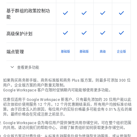
基于群组的政策控制功
check
check
check
check
该 SKU 提供此功能
该 SKU 提供此功能
该 SKU 提供此功
该 SKU
能
check
check
check
check
该 SKU 提供此功能
该 SKU 提供此功能
该 SKU 提供此功
该 SKU
高级保护计划
端点管理
基础版
基础版
高级
企业版
expand_more
查看更多功能
如果购买商务新手版、商务标准版和商务 Plus 版方案，则最多可添加 300 位
用户。企业版方案的用户数量无限制。
Google Workspace 客户在限时促销期内可能能够使用更多功能。
优惠仅适用于 Google Workspace 新客户。只有最先添加的 20 位用户能以此
初次体验价使用服务 12 个月。12 个月优惠期结束后，所有用户均按标准价结
算。由于四舍五入的原因，每位用户的实际价格最多可能会有 0.01% 左右的差
异。最终价格会在完成注册之前显示。
Google Workspace 会为每位用户提供弹性共用存储空间，可在整个组织范围
内共用。请访问我们的帮助中心，详细了解贵组织如何获取更多存储空间。
企业版方案可付费升级：从标准支持服务升级为增强型支持服务，或从增强型