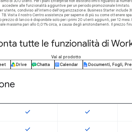
ssimo di 300 utenti. Per i piani Enterprise non esistono limiti riguardo al num
accedere alle funzionalità aggiuntive per un periodo promozionale limitato.
er utente, condiviso all'interno dell'organizzazione. Business Starter include 
5 TB. Visita il nostro Centro assistenza per saperne di più su come ottenere spa
rezzo di lancio è disponibile solo per i primi 20 utenti aggiunti, per 12 mesi. D
ale massima pari allo 0,01% circa, a causa degli arrotondamenti. Il prezzo fin
nta tutte le funzionalità di Wo
Vai al prodotto
eet
Drive
Chatta
Calendar
Documenti, Fogli, Pr
ione
check
check
Questa funzionalità è disponibile per lo SKU
Questa funzionalità è d
check
check
Questa funzionalità è disponibile per lo SKU
Questa funzionalità è d