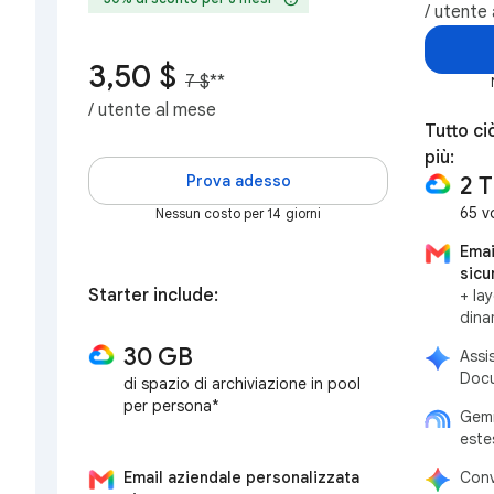
/ utente
3,50 $
7 $
**
/ utente al mese
Tutto ci
più:
Prova adesso
2 
65 v
Nessun costo per 14 giorni
Emai
sicu
Starter include:
+ la
dina
30 GB
Assi
Docu
di spazio di archiviazione in pool
per persona*
Gemi
este
Email aziendale personalizzata
Conv