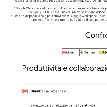
I piani Starter, Standard e Plus possono essere acquistati per un ma
* Google Workspace offre spazio di archiviazione in pool flessibile p
include 2 TB, Business Plus ed Enterprise Plus includono 
**Offerta disponibile solo per i nuovi clienti Google Workspace. Questo p
prezzo effettivo per utente può variare di una percentu
Confro
Gmail
Gemini
M
Produttività e collaboraz
Gmail
:
email aziendale
Indirizzo personalizzato per la tua attività