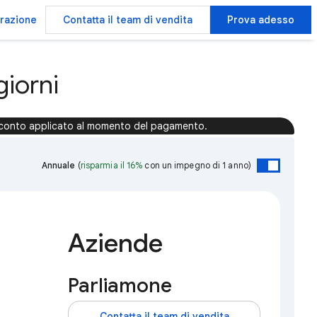
trazione
Contatta il team di vendita
Prova adesso
iorni
conto applicato al momento del pagamento.
Annuale
(
risparmia il 16%
con un impegno di 1 anno)
Aziende
Parliamone
Contatta il team di vendita