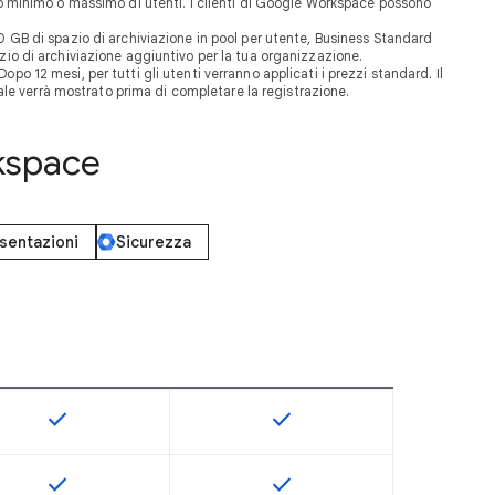
ero minimo o massimo di utenti. I clienti di Google Workspace possono
30 GB di spazio di archiviazione in pool per utente, Business Standard
zio di archiviazione aggiuntivo per la tua organizzazione.
opo 12 mesi, per tutti gli utenti verranno applicati i prezzi standard. Il
ale verrà mostrato prima di completare la registrazione.
rkspace
esentazioni
Sicurezza
check
check
isponibile per lo SKU
Questa funzionalità è disponibile per lo SKU
Questa funzionalità è disponi
check
check
isponibile per lo SKU
Questa funzionalità è disponibile per lo SKU
Questa funzionalità è disponi