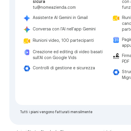
sicura
con 
tu@nomeazienda.com
funz
Assistente AI Gemini in Gmail
Riun
canc
Conversa con l'AI nell'app Gemini
part
Pagi
Riunioni video, 100 partecipanti
appu
Creazione ed editing di video basati
Firm
sull'AI con Google Vids
PDF
Controlli di gestione e sicurezza
Stru
Migr
Tutti i piani vengono fatturati mensilmente