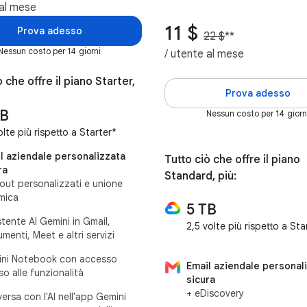
 al mese
11 $
Prova adesso
22 $
**
Nessun costo per 14 giorni
/ utente al mese
ò che offre il piano Starter,
Prova adesso
TB
Nessun costo per 14 giorn
olte più rispetto a Starter*
l aziendale personalizzata
Tutto ciò che offre il piano
ra
Standard, più:
yout personalizzati e unione
mica
5 TB
stente AI Gemini in Gmail,
2,5 volte più rispetto a St
menti, Meet e altri servizi
ni Notebook con accesso
Email aziendale personal
so alle funzionalità
sicura
+ eDiscovery
ersa con l'AI nell'app Gemini