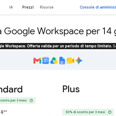
IA
Prezzi
Risorse
Console di amminis
a Google Workspace per 14 g
le Workspace. Offerta valida per un periodo di tempo limitato.
S
Plus
ndard
help
sconto per 3 mesi
 $
**
help
50% di sconto per 3 mesi