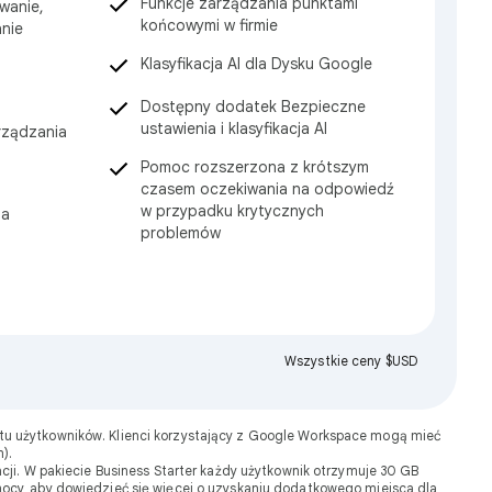
Funkcje zarządzania punktami
wanie,
końcowymi w firmie
anie
Klasyfikacja AI dla Dysku Google
Dostępny dodatek Bezpieczne
ustawienia i klasyfikacja AI
rządzania
Pomoc rozszerzona z krótszym
czasem oczekiwania na odpowiedź
w przypadku krytycznych
ia
problemów
Wszystkie ceny $USD
tu użytkowników. Klienci korzystający z Google Workspace mogą mieć
).
ji. W pakiecie Business Starter każdy użytkownik otrzymuje 30 GB
mocy, aby dowiedzieć się więcej o uzyskaniu dodatkowego miejsca dla