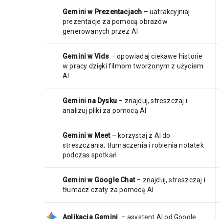
Gemini w Prezentacjach
– uatrakcyjniaj
prezentacje za pomocą obrazów
generowanych przez AI
Gemini w Vids
– opowiadaj ciekawe historie
w pracy dzięki filmom tworzonym z użyciem
AI
Gemini na Dysku
– znajduj, streszczaj i
analizuj pliki za pomocą AI
Gemini w Meet
– korzystaj z AI do
streszczania, tłumaczenia i robienia notatek
podczas spotkań
Gemini w Google Chat
– znajduj, streszczaj i
tłumacz czaty za pomocą AI
Aplikacja Gemini
– asystent AI od Google