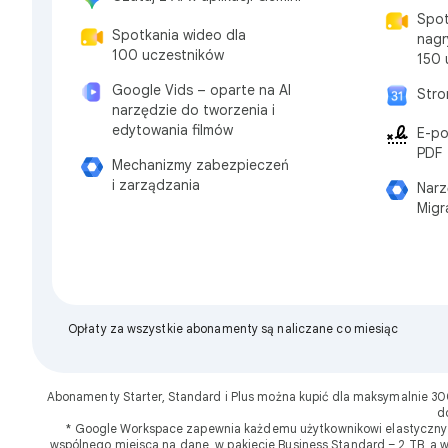
Spot
Spotkania wideo dla
nagr
100 uczestników
150 
Google Vids – oparte na AI
Stro
narzędzie do tworzenia i
edytowania filmów
E-po
PDF
Mechanizmy zabezpieczeń
i zarządzania
Narz
Migr
Opłaty za wszystkie abonamenty są naliczane co miesiąc
Abonamenty Starter, Standard i Plus można kupić dla maksymalnie 3
d
* Google Workspace zapewnia każdemu użytkownikowi elastyczny do
wspólnego miejsca na dane, w pakiecie Business Standard – 2 TB, a 