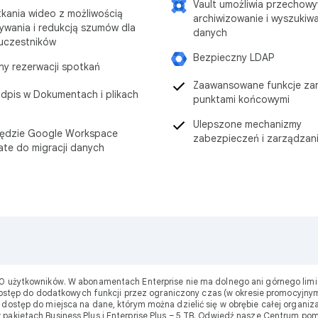
Vault umożliwia przechowy
kania wideo z możliwością
archiwizowanie i wyszukiw
ywania i redukcją szumów dla
danych
uczestników
Bezpieczny LDAP
ny rezerwacji spotkań
Zaawansowane funkcje za
dpis w Dokumentach i plikach
punktami końcowymi
Ulepszone mechanizmy
ędzie Google Workspace
zabezpieczeń i zarządzan
ate do migracji danych
00 użytkowników. W abonamentach Enterprise nie ma dolnego ani górnego limi
ostęp do dodatkowych funkcji przez ograniczony czas (w okresie promocyjnym
stęp do miejsca na dane, którym można dzielić się w obrębie całej organizac
w pakietach Business Plus i Enterprise Plus – 5 TB. Odwiedź nasze Centrum po