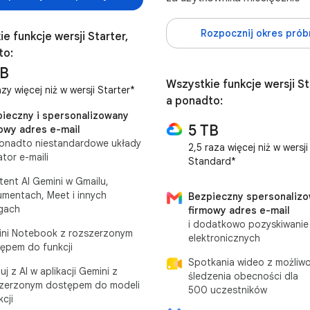
Rozpocznij okres prób
e funkcje wersji Starter,
to:
TB
Wszystkie funkcje wersji S
azy więcej niż w wersji Starter*
a ponadto:
ieczny i spersonalizowany
5 TB
owy adres e-mail
ponadto niestandardowe układy
2,5 raza więcej niż w wersji
ator e-maili
Standard*
tent AI Gemini w Gmailu,
mentach, Meet i innych
Bezpieczny spersonaliz
gach
firmowy adres e-mail
i dodatkowo pozyskiwanie
ni Notebook z rozszerzonym
elektronicznych
ępem do funkcji
Spotkania wideo z możliwo
uj z AI w aplikacji Gemini z
śledzenia obecności dla
zerzonym dostępem do modeli
500 uczestników
kcji