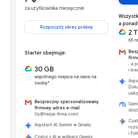
za użytkownika miesięcznie
Wszystki
a ponad
Rozpocznij okres próbny
2 
65 r
Bezp
Starter obejmuje:
firm
, a 
30 GB
i kre
wspólnego miejsca na dane na
Asys
osobę*
Doku
usłu
Bezpieczny spersonalizowany
Gemi
firmowy adres e-mail
dost
(ty@twoja-firma.com)
Czat
Asystent AI Gemini w Gmailu
rozs
i fun
Czatuj z AI w aplikacji Gemini