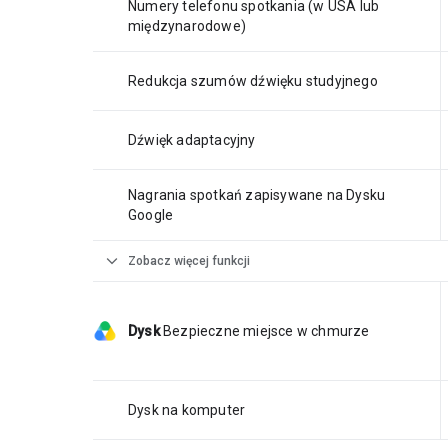
Numery telefonu spotkania (w USA lub
międzynarodowe)
Redukcja szumów dźwięku studyjnego
Dźwięk adaptacyjny
Nagrania spotkań zapisywane na Dysku
Google
expand_more
Zobacz więcej funkcji
Dysk
Bezpieczne miejsce w chmurze
Dysk na komputer