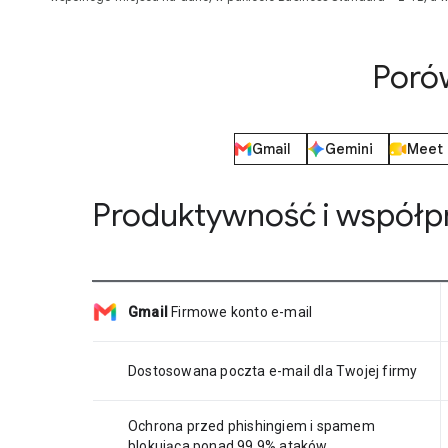
Poró
Gmail
Gemini
Meet
Produktywność i współp
Gmail
Firmowe konto e-mail
Dostosowana poczta e-mail dla Twojej firmy
Ochrona przed phishingiem i spamem
blokująca ponad 99,9% ataków