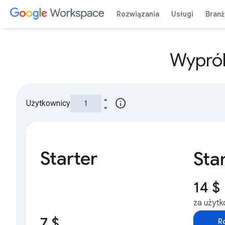
Rozwiązania
Usługi
Bran
Wyprób
info
Użytkownicy
Starter
Sta
14 $
za użytk
7 $
R