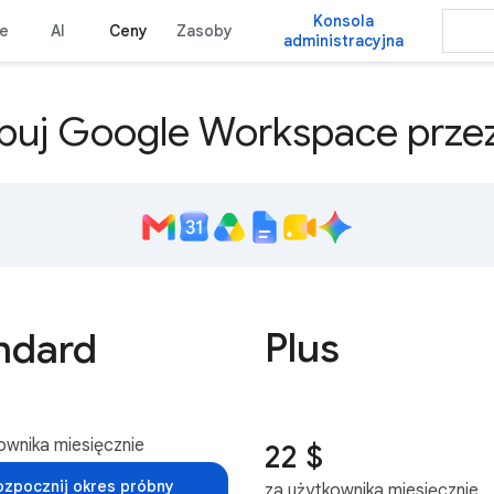
Konsola
że
AI
Ceny
Zasoby
administracyjna
uj Google Workspace przez
Plus
ndard
ownika miesięcznie
22 $
ozpocznij okres próbny
za użytkownika miesięcznie