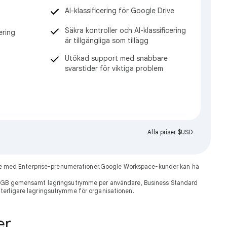
AI-klassificering för Google Drive
Säkra kontroller och AI-klassificering
ering
är tillgängliga som tillägg
Utökad support med snabbare
svarstider för viktiga problem
Alla priser $USD
dare med Enterprise-prenumerationer.Google Workspace-kunder kan ha
30 GB gemensamt lagringsutrymme per användare, Business Standard
ytterligare lagringsutrymme för organisationen.
er