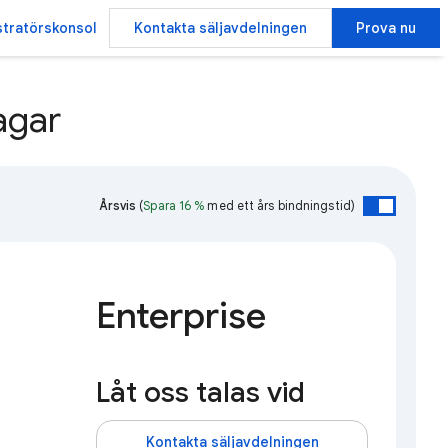
stratörskonsol
Kontakta säljavdelningen
Prova nu
agar
Årsvis
(
Spara 16 %
med ett års bindningstid)
Enterprise
Låt oss talas vid
Kontakta säljavdelningen