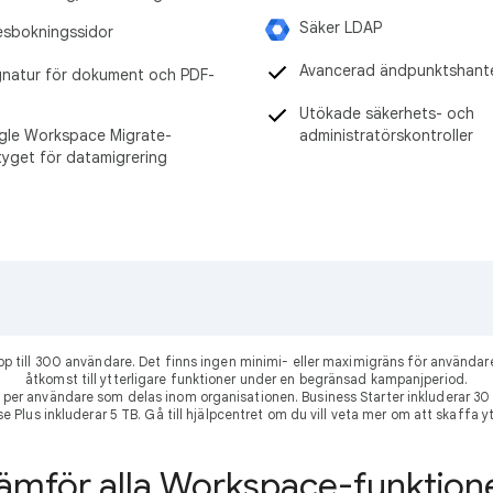
Säker LDAP
sbokningssidor
Avancerad ändpunktshant
gnatur för dokument och PDF-
Utökade säkerhets- och
le Workspace Migrate-
administratörskontroller
tyget för datamigrering
 upp till 300 användare. Det finns ingen minimi- eller maximigräns för använ
åtkomst till ytterligare funktioner under en begränsad kampanjperiod.
per användare som delas inom organisationen. Business Starter inkluderar 
se Plus inkluderar 5 TB. Gå till hjälpcentret om du vill veta mer om att skaffa 
ämför alla Workspace-funktion