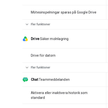
Mötesinspelningar sparas på Google Drive
expand_more
Fler funktioner
Drive
Säker molnlagring
Drive för datorn
expand_more
Fler funktioner
Chat
Teammeddelanden
Aktivera eller inaktivera historik som
standard