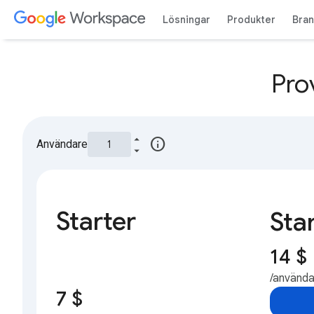
Lösningar
Produkter
Bra
Pro
info
Användare
Starter
Sta
14 $
/använd
7 $