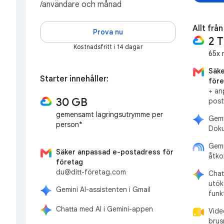
/användare och månad
Allt frå
Prova nu
2 
Kostnadsfritt i 14 dagar
65x 
Säke
Starter innehåller:
före
+ an
30 GB
post
gemensamt lagringsutrymme per
Gemi
person*
Doku
Gemi
Säker anpassad e-postadress för
åtko
företag
du@ditt-företag.com
Chat
utök
Gemini AI-assistenten i Gmail
funk
Chatta med AI i Gemini-appen
Vide
brus