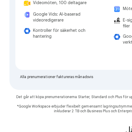
Videomöten, 100 deltagare
Möte
Google Vids: AI-baserad
E-si
videoredigerare
filer
Kontroller för säkerhet och
Goog
hantering
verk
Alla prenumerationer faktureras månadsvis
Det går att köpa prenumerationerna Starter, Standard och Plus för
*Google Workspace erbjuder flexibelt gemensamt lagringsutrymme 
inkluderar 2 TB och Business Plus och Enterpri
J