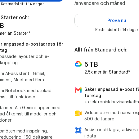
/användare och månad
Kostnadsfritt i 14 dagar
n Starter och:
Prova nu
TB
Kostnadsfritt i 14 dagar
mer än Starter*
r anpassad e-postadress för
Allt från Standard och:
tag
passade layouter och e-
koppling
5 TB
2,5x mer än Standard*
ni AI-assistent i Gmail,
ment, Meet med flera
Säker anpassad e-post f
ni Notebook med utökad
företag
mst till funktioner
+ elektronisk bevisanskaff
ta med AI i Gemini-appen med
Videomöten med närvarosp
ad åtkomst till modeller och
500 deltagare
tioner
Arkiv för att lagra, arkiver
omöten med inspelning,
i data
reducering, 150 deltagare