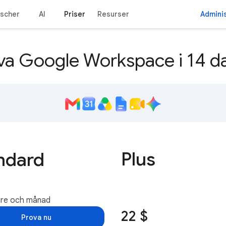
nscher
AI
Priser
Resurser
Admini
va Google Workspace i 14 d
Plus
ndard
are och månad
22 $
Prova nu