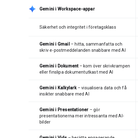
Gemini i Workspace-appar
Säkerhet och integritet i företagsklass
Gemini i Gmail
– hitta, sammanfatta och
skriv e-postmeddelanden snabbare med AI
Gemini i Dokument
– kom över skrivkrampen
eller finslipa dokumentutkast med AI
Gemini i Kalkylark
– visualisera data och få
insikter snabbare med AI
Gemini i Presentationer
– gör
presentationerna mer intressanta med AI-
bilder
Gemini i Vids
– berätta engagerande