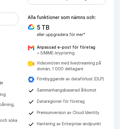
Alla funktioner som nämns och:
5 TB
eller uppgradera för mer*
Anpassad e-post för företag
+ S/MIME-kryptering
Videomöten med livestreaming på
domän, 1 000 deltagare
Förebyggande av dataförlust (DLP)
ör
Sammanhangsbaserad åtkomst
ning
Dataregioner för företag
årning,
Premiumversion av Cloud Identity
a och söka
Hantering av Enterprise-ändpunkt