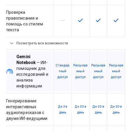
Проверка
правописания и
horizontal_rule
check
check
check
Эта возможность не поддержив
Эта возможность досту
Эта возможност
Эта воз
помощь со стилем
текста
expand_more
Посмотреть все возможности
Gemini
Notebook
— ИИ-
Стандар
Расшире
Расшире
Расшире
помощник для
тный
нный
нный
нный
исследований и
доступ
доступ
доступ
доступ
анализа
информации
Генерирование
интерактивных
До 3 в
До 20 в
До 20 в
До 20 в
аудиопересказов с
день
день
день
день
двумя ИИ-ведущими