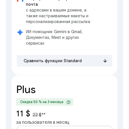
почта
с адресами в вашем домене, а
также настраиваемые макеты и
персонализированная рассылка
ИИ-помощник Gemini в Gmail,
Документах, Meet и других
сервисах
Сравнить функции Standard
Plus
help
Скидка 50 % на 3 месяца
11 $
22 $
**
за пользователя в месяц