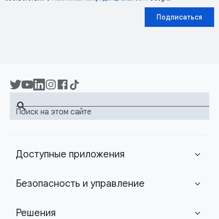
Подписаться
search
Поиск на этом сайте
Доступные приложения
expand_more
Безопасность и управление
expand_more
Решения
expand_more