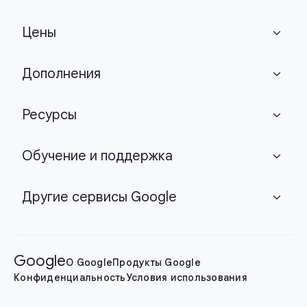
Цены
expand_more
Дополнения
expand_more
Ресурсы
expand_more
Обучение и поддержка
expand_more
Другие сервисы Google
expand_more
Google
О Google
Продукты Google
Конфиденциальность
Условия использования