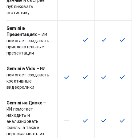
данные и быстрее
публиковать
статистику
Gemini в
Презентациях
– ИИ
horizontal_rule
check
check
check
Эта возможность не поддержив
Эта возможность досту
Эта возможност
Эта воз
помогает создавать
привлекательные
презентации
Gemini в Vids
– ИИ
помогает создавать
check
check
check
check
Эта возможность доступна для
Эта возможность досту
Эта возможност
Эта воз
креативные
видеоролики
Gemini на Диске
–
ИИ помогает
находить и
horizontal_rule
check
check
check
Эта возможность не поддержив
Эта возможность досту
Эта возможност
Эта воз
анализировать
файлы, а также
пересказывать их