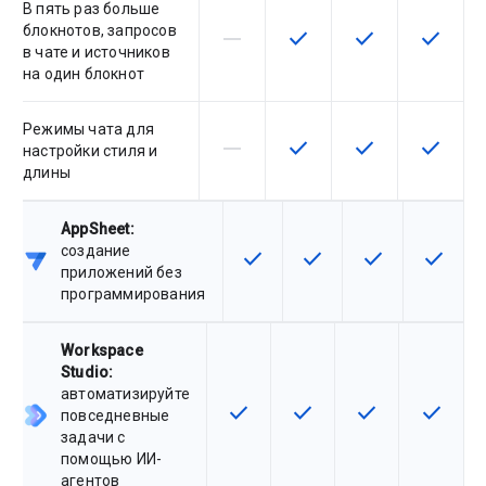
В пять раз больше
блокнотов, запросов
horizontal_rule
check
check
check
Эта возможность не поддержив
Эта возможность досту
Эта возможност
Эта воз
в чате и источников
на один блокнот
Режимы чата для
horizontal_rule
check
check
check
Эта возможность не поддержив
Эта возможность досту
Эта возможност
Эта воз
настройки стиля и
длины
AppSheet:
создание
check
check
check
check
Эта возможность доступна д
Эта возможность дост
Эта возможнос
Эта воз
приложений без
программирования
Workspace
Studio:
автоматизируйте
check
check
check
check
Эта возможность доступна для
Эта возможность досту
Эта возможност
Эта воз
повседневные
задачи с
помощью ИИ-
агентов