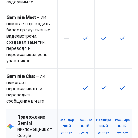
содержимое
Gemini в Meet
– ИИ
помогает проводить
более продуктивные
видеовстречи,
horizontal_rule
check
check
check
Эта возможность не поддержив
Эта возможность досту
Эта возможност
Эта воз
создавая заметки,
переводя и
пересказывая речь
участников
Gemini в Chat
– ИИ
помогает
horizontal_rule
check
check
check
Эта возможность не поддержив
Эта возможность досту
Эта возможност
Эта воз
пересказывать и
переводить
сообщения в чате
Приложение
Стандар
Расшире
Расшире
Расшире
Gemini
тный
нный
нный
нный
ИИ-помощник от
доступ
доступ
доступ
доступ
Google