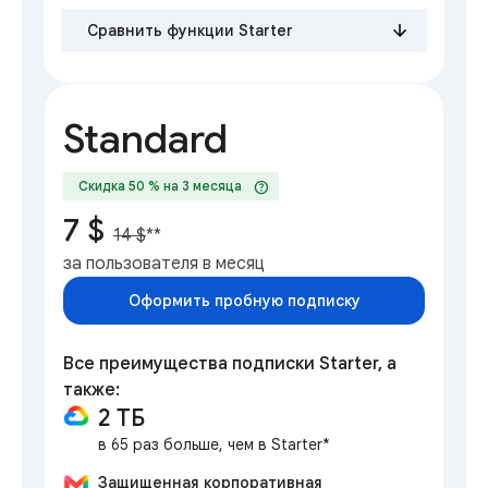
Сравнить функции Starter
Standard
help
Скидка 50 % на 3 месяца
7 $
14 $
**
за пользователя в месяц
Оформить пробную подписку
Все преимущества подписки Starter, а
также:
2 ТБ
в 65 раз больше, чем в Starter*
Защищенная корпоративная