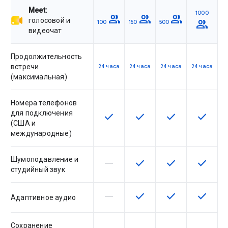
Meet:
1000
group
group
group
голосовой и
group
100
150
500
видеочат
Продолжительность
встречи
24 часа
24 часа
24 часа
24 часа
(максимальная)
Номера телефонов
для подключения
check
check
check
check
Эта возможность доступна для 
Эта возможность досту
Эта возможност
Эта воз
(США и
международные)
Шумоподавление и
horizontal_rule
check
check
check
Эта возможность не поддержив
Эта возможность досту
Эта возможност
Эта воз
студийный звук
horizontal_rule
check
check
check
Эта возможность не поддержив
Эта возможность досту
Эта возможност
Эта воз
Адаптивное аудио
Сохранение