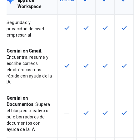
apps de
Limitado
Workspace
Seguridad y
check
check
check
check
Esta función está disponible en e
Esta función está disponi
Esta función está
Esta fun
privacidad de nivel
empresarial
Gemini en Gmail
:
Encuentra, resume y
escribe correos
check
check
check
check
Esta función está disponible en e
Esta función está disponi
Esta función está
Esta fun
electrónicos más
rápido con ayuda de la
IA
Gemini en
Documentos
: Supera
el bloqueo creativo o
horizontal_rule
check
check
check
Esta función no está disponible en
Esta función está disponi
Esta función está
Esta fun
pule borradores de
documentos con
ayuda de la IA