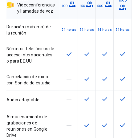
1000
group
group
group
Videoconferencias
group
100
150
500
y llamadas de voz
Duración (máxima) de
24 horas
24 horas
24 horas
24 horas
la reunión
Números telefónicos de
check
check
check
check
Esta función está disponible en 
Esta función está dispon
Esta función est
Esta fun
acceso internacionales
o para EE.UU.
Cancelación de ruido
horizontal_rule
check
check
check
Esta función no está disponible 
Esta función está dispon
Esta función est
Esta fun
con Sonido de estudio
horizontal_rule
check
check
check
Esta función no está disponible 
Esta función está dispon
Esta función est
Esta fun
Audio adaptable
Almacenamiento de
grabaciones de
horizontal_rule
check
check
check
Esta función no está disponible 
Esta función está dispon
Esta función est
Esta fun
reuniones en Google
Drive