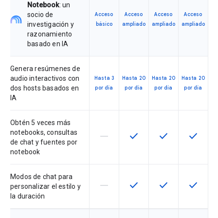
Notebook
: un
socio de
Acceso
Acceso
Acceso
Acceso
investigación y
básico
ampliado
ampliado
ampliado
razonamiento
basado en IA
Genera resúmenes de
audio interactivos con
Hasta 3
Hasta 20
Hasta 20
Hasta 20
dos hosts basados en
por día
por día
por día
por día
IA
Obtén 5 veces más
notebooks, consultas
horizontal_rule
check
check
check
Esta función no está disponible en
Esta función está disponi
Esta función está
Esta fun
de chat y fuentes por
notebook
Modos de chat para
horizontal_rule
check
check
check
Esta función no está disponible en
Esta función está disponi
Esta función está
Esta fun
personalizar el estilo y
la duración