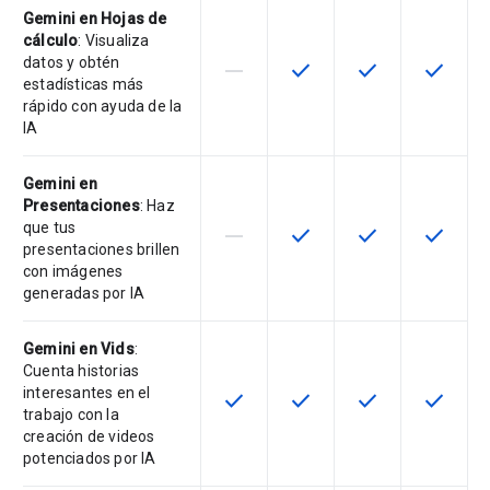
Gemini en Hojas de
cálculo
: Visualiza
datos y obtén
horizontal_rule
check
check
check
Esta función no está disponible en
Esta función está disponi
Esta función está
Esta fun
estadísticas más
rápido con ayuda de la
IA
Gemini en
Presentaciones
: Haz
que tus
horizontal_rule
check
check
check
Esta función no está disponible en
Esta función está disponi
Esta función está
Esta fun
presentaciones brillen
con imágenes
generadas por IA
Gemini en Vids
:
Cuenta historias
interesantes en el
check
check
check
check
Esta función está disponible en e
Esta función está disponi
Esta función está
Esta fun
trabajo con la
creación de videos
potenciados por IA