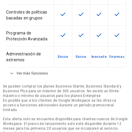
Controles de políticas
check
check
check
check
Esta función está disponible en e
Esta función está disponi
Esta función está
Esta fun
basadas en grupos
Programa de
check
check
check
check
Esta función está disponible en e
Esta función está disponi
Esta función está
Esta fun
Protección Avanzada
Administración de
Básica
Básica
Avanzada
Empresas
extremos
expand_more
Ver más funciones
Se pueden comprar los planes Business Starter, Business Standard y
Business Plus para un máximo de 300 usuarios. No existe un límite
máximo o mínimo de usuarios para los planes Enterprise.
Es posible que a los clientes de Google Workspace se les ofrezca
acceso a funciones adicionales durante un período promocional
limitado.
Esta oferta solo se encuentra disponible para clientes nuevos de Google
Workspace. El precio de lanzamiento solo está disponible durante 12
meses para los primeros 20 usuarios que se incorporen al servicio.