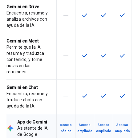
Gemini en Drive
:
Encuentra, resume y
horizontal_rule
check
check
check
Esta función no está disponible en
Esta función está disponi
Esta función está
Esta fun
analiza archivos con
ayuda de la IA
Gemini en Meet
:
Permite que la IA
resuma y traduzca
horizontal_rule
check
check
check
Esta función no está disponible en
Esta función está disponi
Esta función está
Esta fun
contenido, y tome
notas en las
reuniones
Gemini en Chat
:
Encuentra, resume y
horizontal_rule
check
check
check
Esta función no está disponible en
Esta función está disponi
Esta función está
Esta fun
traduce chats con
ayuda de la IA
App de Gemini
Acceso
Acceso
Acceso
Acceso
Asistente de IA
básico
ampliado
ampliado
ampliado
de Google