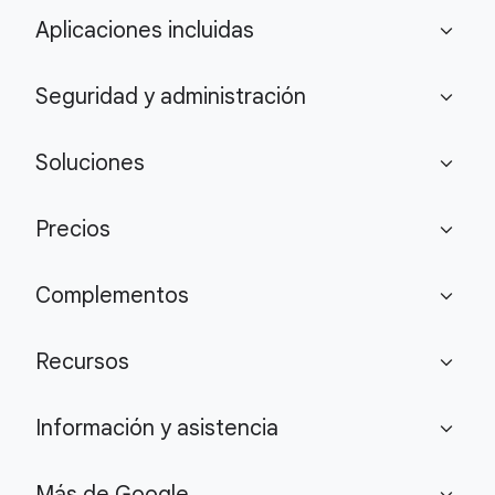
Aplicaciones incluidas
expand_more
Seguridad y administración
expand_more
Soluciones
expand_more
Precios
expand_more
Complementos
expand_more
Recursos
expand_more
Información y asistencia
expand_more
Más de Google