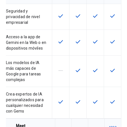
Seguridad y
check
check
check
check
Esta función está disponible en e
Esta función está disponi
Esta función está
Esta fun
privacidad de nivel
empresarial
Acceso a la app de
check
check
check
check
Esta función está disponible en e
Esta función está disponi
Esta función está
Esta fun
Gemini en la Web o en
dispositivos móviles
Los modelos de IA
más capaces de
horizontal_rule
check
check
check
Esta función no está disponible en
Esta función está disponi
Esta función está
Esta fun
Google para tareas
complejas
Crea expertos de IA
personalizados para
check
check
check
check
Esta función está disponible en e
Esta función está disponi
Esta función está
Esta fun
cualquier necesidad
con Gems
Meet