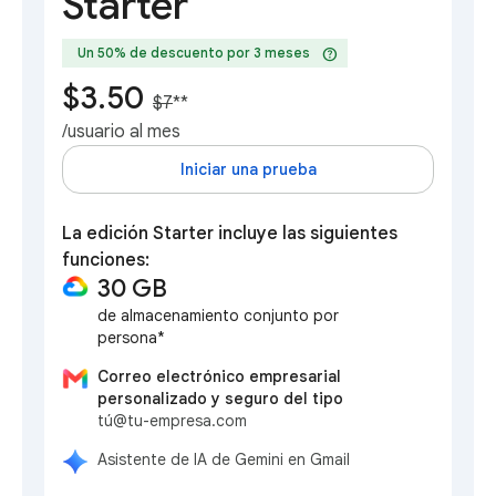
Starter
help
Un 50% de descuento por 3 meses
$3.50
$7
**
/usuario al mes
Iniciar una prueba
La edición Starter incluye las siguientes
funciones:
30 GB
de almacenamiento conjunto por
persona*
Correo electrónico empresarial
personalizado y seguro del tipo
tú@tu-empresa.com
Asistente de IA de Gemini en Gmail