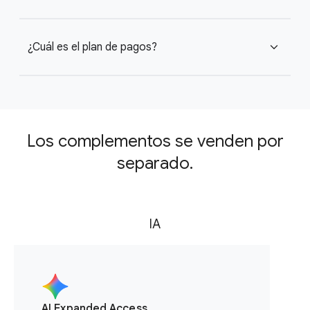
¿Cuál es el plan de pagos?
expand_more
Los complementos se venden por
separado.
IA
AI Expanded Access