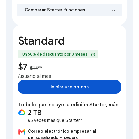
Comparar Starter funciones
Standard
help
Un 50% de descuento por 3 meses
$7
$14
**
/usuario al mes
Iniciar una prueba
Todo lo que incluye la edición Starter, más:
2 TB
65 veces más que Starter*
Correo electrónico empresarial
personalizado y seguro