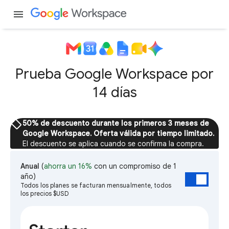
menu
Prueba Google Workspace por
14 días
sell
50% de descuento durante los primeros 3 meses de
Google Workspace. Oferta válida por tiempo limitado.
El descuento se aplica cuando se confirma la compra.
Anual
(
ahorra un 16%
con un compromiso de 1
año)
Todos los planes se facturan mensualmente, todos
los precios $USD