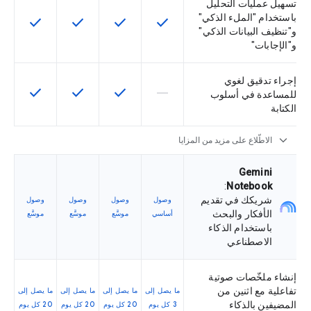
تسهيل عمليات التحليل
باستخدام "الملء الذكي"
check
check
check
check
تتوفّر هذه الميزة لرمز التخزين التعريفي
تتوفّر هذه الميزة لرمز التخزي
تتوفّر هذه الميزة لر
تتوفّر هذه
و"تنظيف البيانات الذكي"
و"الإجابات"
إجراء تدقيق لغوي
check
check
check
horizontal_rule
لا تتوفّر هذه الميزة لرمز التخزين التعري
تتوفّر هذه الميزة لرمز التخزي
تتوفّر هذه الميزة لر
تتوفّر هذه
للمساعدة في أسلوب
الكتابة
expand_more
الاطّلاع على مزيد من المزايا
‫Gemini
:
Notebook
شريكك في تقديم
وصول
وصول
وصول
وصول
الأفكار والبحث
أساسي
موسَّع
موسَّع
موسَّع
باستخدام الذكاء
الاصطناعي
إنشاء ملخّصات صوتية
تفاعلية مع اثنين من
ما يصل إلى
ما يصل إلى
ما يصل إلى
ما يصل إلى
المضيفين بالذكاء
3 كل يوم
20 كل يوم
20 كل يوم
20 كل يوم