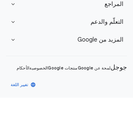
المراجع
expand_more
التعلّم والدعم
expand_more
المزيد من Google
expand_more
جوجل
لمحة عن Google
منتجات Google
الخصوصية
الأحكام
language
تغيير اللغة
سياسة الخصوصية
الأحكام