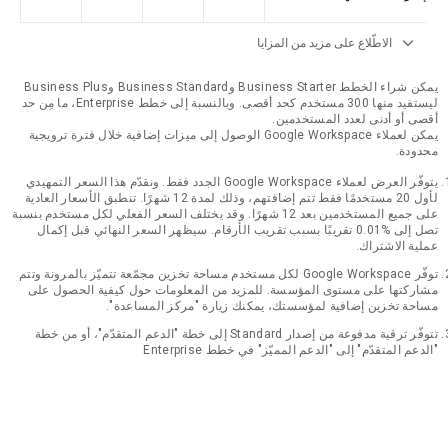
expand_more
الاطّلاع على مزيد من المزايا
يمكن شراء الخطط Business Starter وBusiness Standard وBusiness Plus
ليستفيد منها 300 مستخدم كحد أقصى. وبالنسبة إلى خطط Enterprise، ما مِن حد
أقصى أو أدنى لعدد المستخدمين.
يمكن لعملاء Google Workspace الوصول إلى ميزات إضافية خلال فترة ترويجية
محدودة.
يتوفّر العرض لعملاء Google Workspace الجدد فقط. ونقدّم هذا السعر التمهيدي
لأول 20 مستخدمًا فقط تتم إضافتهم، وذلك لمدة 12 شهرًا. تنطبق الأسعار العادية
على جميع المستخدمين بعد 12 شهرًا. وقد يختلف السعر الفعلي لكل مستخدم بنسبة
تصل إلى %0.01 تقريبًا بسبب تقريب الأرقام. سيظهر السعر النهائي قبل إكمال
عملية الاشتراك.
توفّر Google Workspace لكل مستخدم مساحة تخزين مجمّعة تتميّز بالمرونة وتتم
مشاركتها على مستوى المؤسسة. للمزيد من المعلومات حول كيفية الحصول على
مساحة تخزين إضافية لمؤسستك، يمكنك زيارة "مركز المساعدة".
تتوفّر ترقية مدفوعة من إصدار Standard إلى خطة "الدعم المتقدّم"، أو من خطة
"الدعم المتقدّم" إلى "الدعم المميّز" في خطط Enterprise