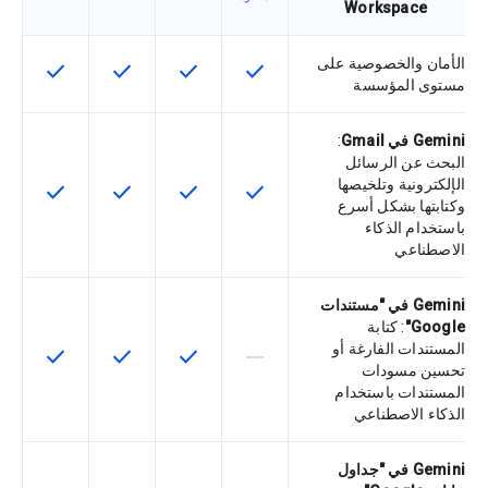
Workspace
الأمان والخصوصية على
check
check
check
check
تتوفّر هذه الميزة لرمز التخزين التعريفي
تتوفّر هذه الميزة لرمز التخزي
تتوفّر هذه الميزة لر
تتوفّر هذه
مستوى المؤسسة
Gemini في Gmail
:
البحث عن الرسائل
الإلكترونية وتلخيصها
check
check
check
check
تتوفّر هذه الميزة لرمز التخزين التعريفي
تتوفّر هذه الميزة لرمز التخزي
تتوفّر هذه الميزة لر
تتوفّر هذه
وكتابتها بشكل أسرع
باستخدام الذكاء
الاصطناعي
Gemini في "مستندات
Google"
: كتابة
المستندات الفارغة أو
check
check
check
horizontal_rule
لا تتوفّر هذه الميزة لرمز التخزين التعري
تتوفّر هذه الميزة لرمز التخزي
تتوفّر هذه الميزة لر
تتوفّر هذه
تحسين مسودات
المستندات باستخدام
الذكاء الاصطناعي
Gemini في "جداول