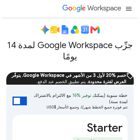
menu
جرِّب Google Workspace لمدة 14
يومًا
sell
خصم %20 لأول 3 من الأشهر في Google Workspace. يتوفّر
العرض لفترة محدودة.
يتم تطبيق الخصم عند الدفع.
خطة سنوية
(يمكنك
توفير %16
مع الالتزام بالاشتراك
لمدة سنة)
تتم فوترة جميع الخطط شهريًا، وجميع الأسعار $USD
Starter