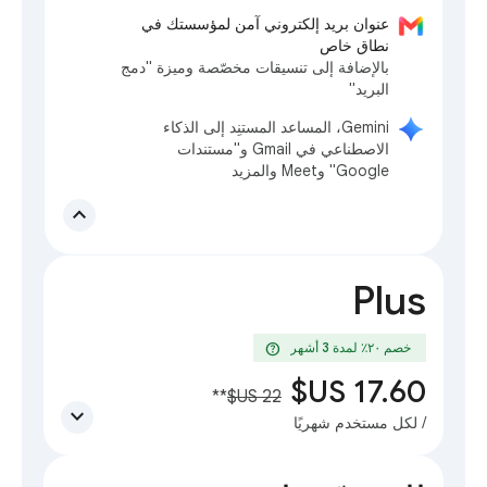
عنوان بريد إلكتروني آمن لمؤسستك في
نطاق خاص
بالإضافة إلى تنسيقات مخصّصة وميزة "دمج
البريد"
‫Gemini، المساعد المستنِد إلى الذكاء
الاصطناعي في Gmail و"مستندات
Google" وMeet والمزيد
expand_less
Plus
help
خصم ٢٠٪؜ لمدة 3 أشهر
**
expand_more
/ لكل مستخدم شهريًا