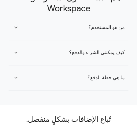
Workspace
من هو المستخدم؟
expand_more
كيف يمكنني الشراء والدفع؟
expand_more
ما هي خطة الدفع؟
expand_more
تُباع الإضافات بشكلٍ منفصل.