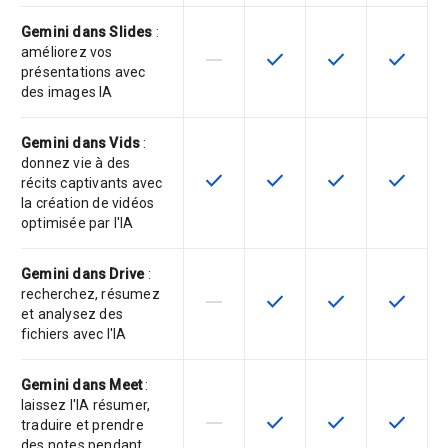
Gemini dans Slides
:
améliorez vos
horizontal_rule
check
check
check
Cette fonctionnalité n'est pas com
Cette fonctionnalité est d
Cette fonctionnal
Cette fon
présentations avec
des images IA
Gemini dans Vids
:
donnez vie à des
check
check
check
check
Cette fonctionnalité est disponible
Cette fonctionnalité est d
Cette fonctionnal
Cette fon
récits captivants avec
la création de vidéos
optimisée par l'IA
Gemini dans Drive
:
recherchez, résumez
horizontal_rule
check
check
check
Cette fonctionnalité n'est pas com
Cette fonctionnalité est d
Cette fonctionnal
Cette fon
et analysez des
fichiers avec l'IA
Gemini dans Meet
:
laissez l'IA résumer,
horizontal_rule
check
check
check
Cette fonctionnalité n'est pas com
Cette fonctionnalité est d
Cette fonctionnal
Cette fon
traduire et prendre
des notes pendant