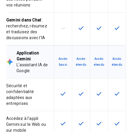
vos réunions
Gemini dans Chat
:
recherchez, résumez
horizontal_rule
check
check
check
Cette fonctionnalité n'est pas com
Cette fonctionnalité est d
Cette fonctionnal
Cette fon
et traduisez des
discussions avec l'IA
Application
Gemini
Accès
Accès
Accès
Accès
L'assistant IA de
basic
étendu
étendu
étendu
Google
Sécurité et
confidentialité
check
check
check
check
Cette fonctionnalité est disponible
Cette fonctionnalité est d
Cette fonctionnal
Cette fon
adaptées aux
entreprises
Accédez à l'appli
check
check
check
check
Cette fonctionnalité est disponible
Cette fonctionnalité est d
Cette fonctionnal
Cette fon
Gemini sur le Web ou
sur mobile