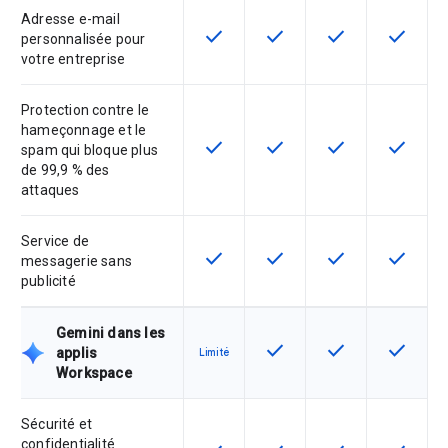
Adresse e-mail
check
check
check
check
Cette fonctionnalité est disponible
Cette fonctionnalité est d
Cette fonctionnal
Cette fon
personnalisée pour
votre entreprise
Protection contre le
hameçonnage et le
check
check
check
check
Cette fonctionnalité est disponible
Cette fonctionnalité est d
Cette fonctionnal
Cette fon
spam qui bloque plus
de 99,9 % des
attaques
Service de
check
check
check
check
Cette fonctionnalité est disponible
Cette fonctionnalité est d
Cette fonctionnal
Cette fon
messagerie sans
publicité
Gemini dans les
check
check
check
Cette fonctionnalité est d
Cette fonctionnal
Cette fon
applis
Limité
Workspace
Sécurité et
confidentialité