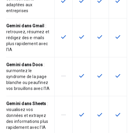
check
check
check
check
Cette fonctionnalité est disponible
Cette fonctionnalité est d
Cette fonctionnal
Cette fon
adaptées aux
entreprises
Gemini dans Gmail
:
retrouvez, résumez et
check
check
check
check
Cette fonctionnalité est disponible
Cette fonctionnalité est d
Cette fonctionnal
Cette fon
rédigez des e-mails
plus rapidement avec
l'IA
Gemini dans Docs
:
surmontez le
horizontal_rule
check
check
check
Cette fonctionnalité n'est pas com
Cette fonctionnalité est d
Cette fonctionnal
Cette fon
syndrome de la page
blanche ou peaufinez
vos brouillons avec l'IA
Gemini dans Sheets
:
visualisez vos
horizontal_rule
check
check
check
Cette fonctionnalité n'est pas com
Cette fonctionnalité est d
Cette fonctionnal
Cette fon
données et extrayez
des informations plus
rapidement avec l'IA