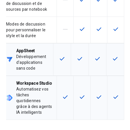
horizontal_rule
check
check
check
de discussion et de
sources par notebook
Modes de discussion
horizontal_rule
check
check
check
Cette fonctionnalité n'est pas co
Cette fonctionnalité est 
Cette fonctionnal
Cette fo
pour personnaliser le
style et la durée
AppSheet
Développement
check
check
check
check
Cette fonctionnalité est disponible
Cette fonctionnalité est d
Cette fonctionnal
Cette fon
d'applications
sans code
Workspace Studio
Automatisez vos
tâches
check
check
check
check
Cette fonctionnalité est disponib
Cette fonctionnalité est 
Cette fonctionnal
Cette fo
quotidiennes
grâce à des agents
IA intelligents