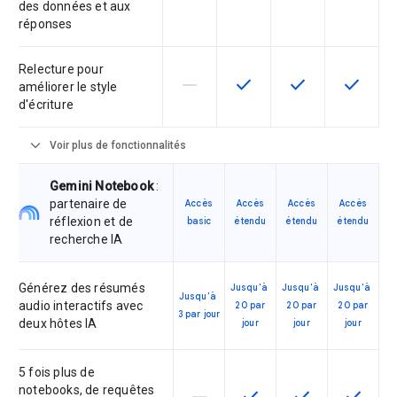
des données et aux
réponses
Relecture pour
horizontal_rule
check
check
check
Cette fonctionnalité n'est pas com
Cette fonctionnalité est d
Cette fonctionnal
Cette fon
améliorer le style
d'écriture
expand_more
Voir plus de fonctionnalités
Gemini Notebook
:
partenaire de
Accès
Accès
Accès
Accès
réflexion et de
basic
étendu
étendu
étendu
recherche IA
Générez des résumés
Jusqu'à
Jusqu'à
Jusqu'à
Jusqu'à
audio interactifs avec
20 par
20 par
20 par
3 par jour
deux hôtes IA
jour
jour
jour
5 fois plus de
notebooks, de requêtes
Cette fonctionnalité n'est pas co
Cette fonctionnalité est 
Cette fonctionnal
Cette fo