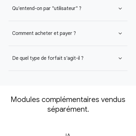
Qu'entend-on par "utilisateur" ?
expand_more
Comment acheter et payer ?
expand_more
De quel type de forfait s'agit-il ?
expand_more
Modules complémentaires vendus
séparément.