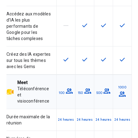
Accédez aux modèles
d'IA les plus
horizontal_rule
check
check
check
Cette fonctionnalité n'est pas com
Cette fonctionnalité est d
Cette fonctionnal
Cette fon
performants de
Google pour les
tâches complexes
Créez des IA expertes
check
check
check
check
Cette fonctionnalité est disponible
Cette fonctionnalité est d
Cette fonctionnal
Cette fon
sur tous les thèmes
avec les Gems
Meet
1000
Téléconférence
group
group
group
group
100
150
500
et
visioconférence
Durée maximale de la
24 heures
24 heures
24 heures
24 heures
réunion