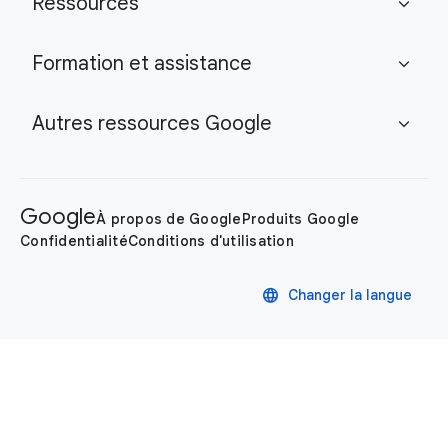
Ressources
expand_more
Formation et assistance
expand_more
Autres ressources Google
expand_more
Google
À propos de Google
Produits Google
Confidentialité
Conditions d'utilisation
language
Changer la langue
Règles de confidentialité
Conditions d'utilisation