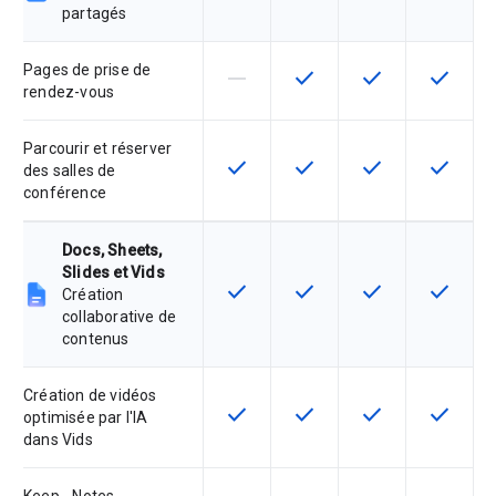
partagés
Pages de prise de
horizontal_rule
check
check
check
Cette fonctionnalité n'est pas com
Cette fonctionnalité est d
Cette fonctionnal
Cette fon
rendez-vous
Parcourir et réserver
check
check
check
check
Cette fonctionnalité est disponible
Cette fonctionnalité est d
Cette fonctionnal
Cette fon
des salles de
conférence
Docs, Sheets,
Slides et Vids
check
check
check
check
Cette fonctionnalité est disponible
Cette fonctionnalité est d
Cette fonctionnal
Cette fon
Création
collaborative de
contenus
Création de vidéos
check
check
check
check
Cette fonctionnalité est disponible
Cette fonctionnalité est d
Cette fonctionnal
Cette fon
optimisée par l'IA
dans Vids