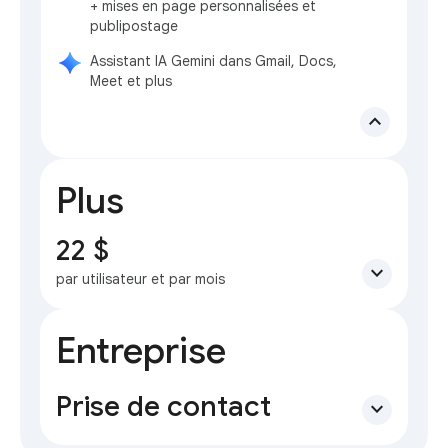
+ mises en page personnalisées et
publipostage
Assistant IA Gemini dans Gmail, Docs,
Meet et plus
expand_less
Plus
22 $
expand_more
par utilisateur et par mois
Entreprise
Prise de contact
expand_more