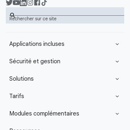
search
Rechercher sur ce site
Applications incluses
expand_more
Sécurité et gestion
expand_more
Solutions
expand_more
Tarifs
expand_more
Modules complémentaires
expand_more