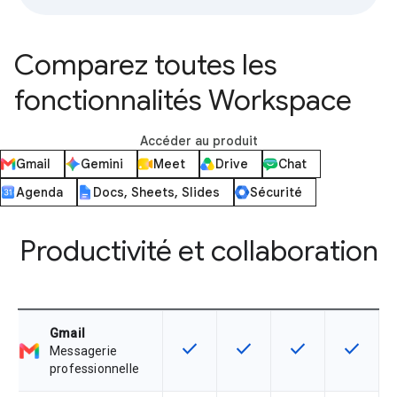
Comparez toutes les
fonctionnalités Workspace
Accéder au produit
Gmail
Gemini
Meet
Drive
Chat
Agenda
Docs, Sheets, Slides
Sécurité
Productivité et collaboration
Gmail
check
check
check
check
Cette fonctionnalité est disponible
Cette fonctionnalité est d
Cette fonctionnal
Cette fon
Messagerie
professionnelle