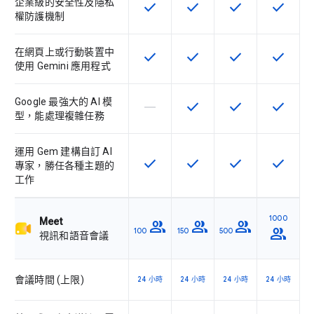
企業級的安全性及隱私
check
check
check
check
這項功能適用於該 SKU
這項功能適用於該 SKU
這項功能適用於該 
這項功能
權防護機制
在網頁上或行動裝置中
check
check
check
check
這項功能適用於該 SKU
這項功能適用於該 SKU
這項功能適用於該 
這項功能
使用 Gemini 應用程式
Google 最強大的 AI 模
horizontal_rule
check
check
check
這個 SKU 不支援這項功能
這項功能適用於該 SKU
這項功能適用於該 
這項功能
型，能處理複雜任務
運用 Gem 建構自訂 AI
check
check
check
check
這項功能適用於該 SKU
這項功能適用於該 SKU
這項功能適用於該 
這項功能
專家，勝任各種主題的
工作
1000
Meet
group
group
group
group
100
150
500
視訊和語音會議
會議時間 (上限)
24 小時
24 小時
24 小時
24 小時