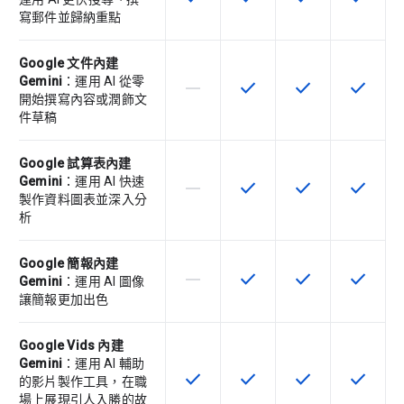
寫郵件並歸納重點
Google 文件內建
Gemini
：運用 AI 從零
horizontal_rule
check
check
check
這個 SKU 不支援這項功能
這項功能適用於該 SKU
這項功能適用於該 
這項功能
開始撰寫內容或潤飾文
件草稿
Google 試算表內建
Gemini
：運用 AI 快速
horizontal_rule
check
check
check
這個 SKU 不支援這項功能
這項功能適用於該 SKU
這項功能適用於該 
這項功能
製作資料圖表並深入分
析
Google 簡報內建
horizontal_rule
check
check
check
這個 SKU 不支援這項功能
這項功能適用於該 SKU
這項功能適用於該 
這項功能
Gemini
：運用 AI 圖像
讓簡報更加出色
Google Vids 內建
Gemini
：運用 AI 輔助
check
check
check
check
這項功能適用於該 SKU
這項功能適用於該 SKU
這項功能適用於該 
這項功能
的影片製作工具，在職
場上展現引人入勝的故