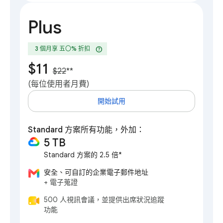
Plus
help
3 個月享 五〇% 折扣
$11
$22
**
(每位使用者月費)
開始試用
Standard 方案所有功能，外加：
5 TB
Standard 方案的 2.5 倍*
安全、可自訂的企業電子郵件地址
+ 電子蒐證
500 人視訊會議，並提供出席狀況追蹤
功能