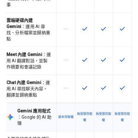
事
雲端硬碟內建
Gemini
：運用 AI 尋
horizontal_rule
check
check
check
這個 SKU 不支援這項功能
這項功能適用於該 SKU
這項功能適用於該 
這項功能
找、分析檔案並歸納重
點
Meet 內建 Gemini
：運
horizontal_rule
check
check
check
這個 SKU 不支援這項功能
這項功能適用於該 SKU
這項功能適用於該 
這項功能
用 AI 翻譯對話，並製
作摘要和會議記錄
Chat 內建 Gemini
：運
horizontal_rule
check
check
check
這個 SKU 不支援這項功能
這項功能適用於該 SKU
這項功能適用於該 
這項功能
用 AI 尋找聊天內容，
翻譯並歸納重點
Gemini 應用程式
無受限存取
無受限存取
無受限存取
：Google 的 AI 助
基本存取權
權
權
權
理