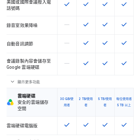
美國或國際會議撥入電
check
check
check
check
這項功能適用於該 SKU
這項功能適用於該 SKU
這項功能適用於該 
這項功能
話號碼
horizontal_rule
check
check
check
這個 SKU 不支援這項功能
這項功能適用於該 SKU
這項功能適用於該 
這項功能
錄音室效果降噪
horizontal_rule
check
check
check
這個 SKU 不支援這項功能
這項功能適用於該 SKU
這項功能適用於該 
這項功能
自動音訊調節
會議錄製內容會儲存至
horizontal_rule
check
check
check
這個 SKU 不支援這項功能
這項功能適用於該 SKU
這項功能適用於該 
這項功能
Google 雲端硬碟
expand_more
顯示更多功能
雲端硬碟
30 GB/使
2 TB/使用
5 TB/使用
每位使用者
安全的雲端儲存
用者
者
者
5 TB 以上
空間
check
check
check
check
這項功能適用於該 SKU
這項功能適用於該 SKU
這項功能適用於該 
這項功能
雲端硬碟電腦版