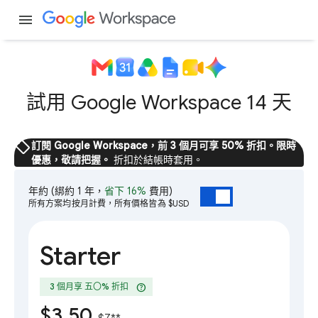
menu
試用 Google Workspace 14 天
sell
訂閱 Google Workspace，前 3 個月可享 50% 折扣。限時
優惠，敬請把握。
折扣於結帳時套用。
年約
(綁約 1 年，
省下 16%
費用)
所有方案均按月計費，所有價格皆為 $USD
Starter
help
3 個月享 五〇% 折扣
$3.50