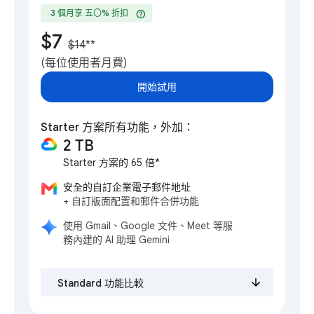
help
3 個月享 五〇% 折扣
$7
$14
**
(每位使用者月費)
開始試用
Starter 方案所有功能，外加：
2 TB
Starter 方案的 65 倍*
安全的自訂企業電子郵件地址
+ 自訂版面配置和郵件合併功能
使用 Gmail、Google 文件、Meet 等服
務內建的 AI 助理 Gemini
Standard 功能比較