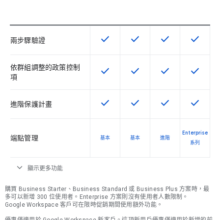
check
check
check
check
這項功能適用於該 SKU
這項功能適用於該 SKU
這項功能適用於該 
這項功能
兩步驟驗證
依群組調整的政策控制
check
check
check
check
這項功能適用於該 SKU
這項功能適用於該 SKU
這項功能適用於該 
這項功能
項
check
check
check
check
這項功能適用於該 SKU
這項功能適用於該 SKU
這項功能適用於該 
這項功能
進階保護計畫
Enterprise
端點管理
基本
基本
進階
系列
expand_more
顯示更多功能
購買 Business Starter、Business Standard 或 Business Plus 方案時，最
多可以新增 300 位使用者。Enterprise 方案則沒有使用者人數限制。
Google Workspace 客戶可在限時促銷期間使用額外功能。