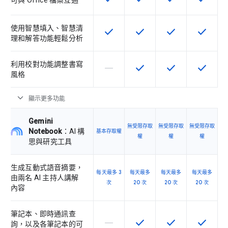
可與 Office 檔案互通
使用智慧填入、智慧清
check
check
check
check
這項功能適用於該 SKU
這項功能適用於該 SKU
這項功能適用於該 
這項功能
理和解答功能輕鬆分析
利用校對功能調整書寫
horizontal_rule
check
check
check
這個 SKU 不支援這項功能
這項功能適用於該 SKU
這項功能適用於該 
這項功能
風格
expand_more
顯示更多功能
Gemini
無受限存取
無受限存取
無受限存取
Notebook
：AI 構
基本存取權
權
權
權
思與研究工具
生成互動式語音摘要，
每天最多 3
每天最多
每天最多
每天最多
由兩名 AI 主持人講解
次
20 次
20 次
20 次
內容
筆記本、即時通訊查
horizontal_rule
check
check
check
這個 SKU 不支援這項功能
這項功能適用於該 SKU
這項功能適用於該 
這項功能
詢，以及各筆記本的可