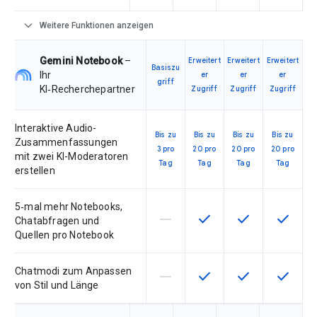
expand_more
Weitere Funktionen anzeigen
Gemini Notebook
–
Erweitert
Erweitert
Erweitert
Basiszu
Ihr
er
er
er
griff
KI‑Recherchepartner
Zugriff
Zugriff
Zugriff
Interaktive Audio-
Bis zu
Bis zu
Bis zu
Bis zu
Zusammenfassungen
3 pro
20 pro
20 pro
20 pro
mit zwei KI-Moderatoren
Tag
Tag
Tag
Tag
erstellen
5‑mal mehr Notebooks,
horizontal_rule
check
check
check
Diese Funktion ist für die Artik
Diese Funktion ist für d
Diese Funktion i
Diese Fu
Chatabfragen und
Quellen pro Notebook
Chatmodi zum Anpassen
horizontal_rule
check
check
check
Diese Funktion ist für die Artik
Diese Funktion ist für d
Diese Funktion i
Diese Fu
von Stil und Länge