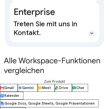
Enterprise
Treten Sie mit uns in
Kontakt.
expand_more
Alle Workspace-Funktionen
vergleichen
Zum Produkt
Gmail
Gemini
Meet
Drive
Chat
Kalender
Google Docs, Google Sheets, Google Präsentationen