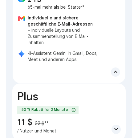
65-mal mehr als bei Starter*
Individuelle und sichere
geschäftliche E‑Mail-Adressen
+ individuelle Layouts und
Zusammenstellung von E‑Mail-
Inhalten
KI-Assistent Gemini in Gmail, Docs,
Meet und anderen Apps
expand_less
Plus
help
50 % Rabatt für 3 Monate
11 $
22 $
**
expand_more
/ Nutzer und Monat