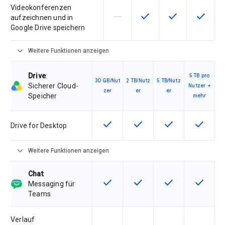
Videokonferenzen
horizontal_rule
check
check
check
Diese Funktion ist für die Artik
Diese Funktion ist für d
Diese Funktion i
Diese Fu
aufzeichnen und in
Google Drive speichern
expand_more
Weitere Funktionen anzeigen
Drive
:
5 TB pro
30 GB/Nut
2 TB/Nutz
5 TB/Nutz
Sicherer Cloud-
Nutzer +
zer
er
er
Speicher
mehr
check
check
check
check
Diese Funktion ist für die Artikel
Diese Funktion ist für die
Diese Funktion is
Diese Fu
Drive for Desktop
expand_more
Weitere Funktionen anzeigen
Chat
:
check
check
check
check
Diese Funktion ist für die Artikel
Diese Funktion ist für die
Diese Funktion is
Diese Fu
Messaging für
Teams
Verlauf