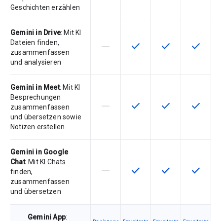
Geschichten erzählen
Gemini in Drive
: Mit KI
Dateien finden,
horizontal_rule
check
check
check
Diese Funktion ist für die Artikeln
Diese Funktion ist für die
Diese Funktion is
Diese Fu
zusammenfassen
und analysieren
Gemini in Meet
: Mit KI
Besprechungen
horizontal_rule
check
check
check
Diese Funktion ist für die Artikeln
Diese Funktion ist für die
Diese Funktion is
Diese Fu
zusammenfassen
und übersetzen sowie
Notizen erstellen
Gemini in Google
Chat
: Mit KI Chats
horizontal_rule
check
check
check
Diese Funktion ist für die Artikeln
Diese Funktion ist für die
Diese Funktion is
Diese Fu
finden,
zusammenfassen
und übersetzen
Gemini App
: