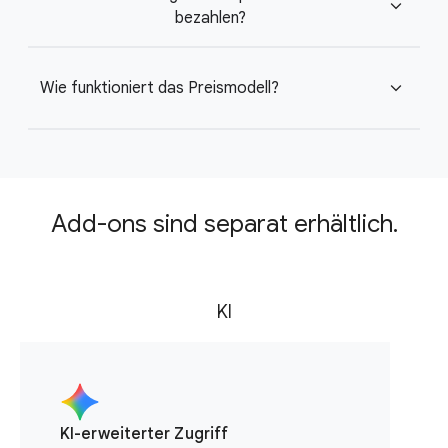
expand_more
bezahlen?
Wie funktioniert das Preismodell?
expand_more
Add-ons sind separat erhältlich.
KI
KI-erweiterter Zugriff