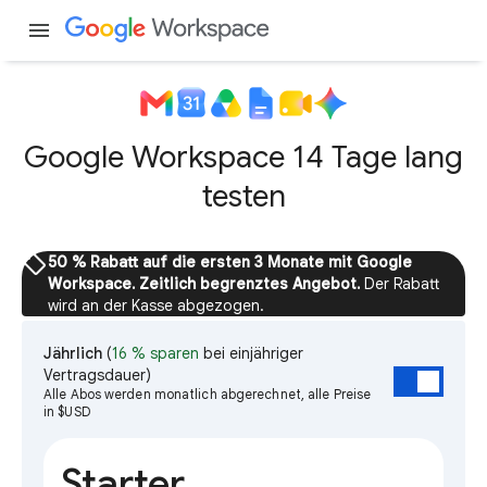
menu
Google Workspace 14 Tage lang
testen
sell
50 % Rabatt auf die ersten 3 Monate mit Google
Workspace. Zeitlich begrenztes Angebot.
Der Rabatt
wird an der Kasse abgezogen.
Jährlich
(
16 % sparen
bei einjähriger
Vertragsdauer)
Alle Abos werden monatlich abgerechnet, alle Preise
in $USD
Starter