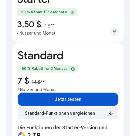
help
50 % Rabatt für 3 Monate
3,50 $
7 $
**
expand_more
/ Nutzer und Monat
Standard
help
50 % Rabatt für 3 Monate
7 $
14 $
**
/ Nutzer und Monat
Jetzt testen
Standard-Funktionen vergleichen
Die Funktionen der Starter-Version und:
2 TB