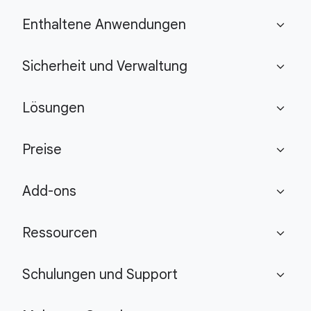
Enthaltene Anwendungen
expand_more
Sicherheit und Verwaltung
expand_more
Lösungen
expand_more
Preise
expand_more
Add-ons
expand_more
Ressourcen
expand_more
Schulungen und Support
expand_more