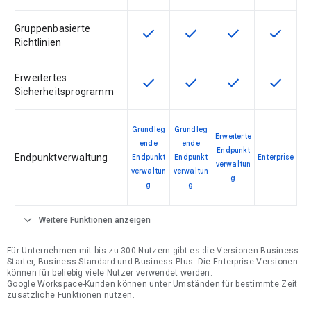
Gruppenbasierte
check
check
check
check
Diese Funktion ist für die Artikel
Diese Funktion ist für die
Diese Funktion is
Diese Fu
Richtlinien
Erweitertes
check
check
check
check
Diese Funktion ist für die Artikel
Diese Funktion ist für die
Diese Funktion is
Diese Fu
Sicherheitsprogramm
Grundleg
Grundleg
Erweiterte
ende
ende
Endpunkt
Endpunktverwaltung
Endpunkt
Endpunkt
Enterprise
verwaltun
verwaltun
verwaltun
g
g
g
expand_more
Weitere Funktionen anzeigen
Für Unternehmen mit bis zu 300 Nutzern gibt es die Versionen Business
Starter, Business Standard und Business Plus. Die Enterprise-Versionen
können für beliebig viele Nutzer verwendet werden.
Google Workspace-Kunden können unter Umständen für bestimmte Zeit
zusätzliche Funktionen nutzen.