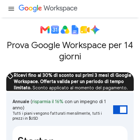
menu
Prova Google Workspace per 14
giorni
sell
Ricevi fino al 30% di sconto sui primi 3 mesi di Google
Workspace. Offerta valida per un periodo di tempo
limitato.
Sconto applicato al momento del pagamento.
Annuale
(
risparmia il 16%
con un impegno di 1
anno)
Tutti i piani vengono fatturati mensilmente, tutti i
prezzi in $USD