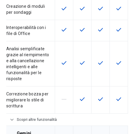
Creazione di moduli
check
check
check
check
Questa funzionalità è disponibile p
Questa funzionalità è disp
Questa funzionali
Questa fu
per sondaggi
Interoperabilità con i
check
check
check
check
Questa funzionalità è disponibile p
Questa funzionalità è disp
Questa funzionali
Questa fu
file di Office
Analisi semplificate
grazie al riempimento
e alla cancellazione
check
check
check
check
Questa funzionalità è disponibile p
Questa funzionalità è disp
Questa funzionali
Questa fu
intelligenti e alle
funzionalità per le
risposte
Correzione bozza per
horizontal_rule
check
check
check
La funzionalità non è supportata d
Questa funzionalità è disp
Questa funzionali
Questa fu
migliorare lo stile di
scrittura
expand_more
Scopri altre funzionalità
Gemini