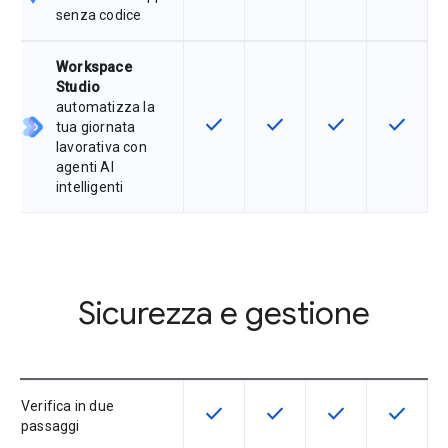
senza codice
Workspace
Studio
automatizza la
check
check
check
check
Questa funzionalità è disponibile p
Questa funzionalità è disp
Questa funzionali
Questa fu
tua giornata
lavorativa con
agenti AI
intelligenti
Sicurezza e gestione
Verifica in due
check
check
check
check
Questa funzionalità è disponibile p
Questa funzionalità è disp
Questa funzionali
Questa fu
passaggi