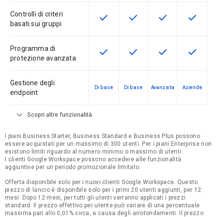
Controlli di criteri
check
check
check
check
Questa funzionalità è disponibile p
Questa funzionalità è disp
Questa funzionali
Questa fu
basati sui gruppi
Programma di
check
check
check
check
Questa funzionalità è disponibile p
Questa funzionalità è disp
Questa funzionali
Questa fu
protezione avanzata
Gestione degli
Di base
Di base
Avanzata
Aziende
endpoint
expand_more
Scopri altre funzionalità
I piani Business Starter, Business Standard e Business Plus possono
essere acquistati per un massimo di 300 utenti. Per i piani Enterprise non
esistono limiti riguardo al numero minimo o massimo di utenti.
I clienti Google Workspace possono accedere alle funzionalità
aggiuntive per un periodo promozionale limitato.
Offerta disponibile solo per i nuovi clienti Google Workspace. Questo
prezzo di lancio è disponibile solo per i primi 20 utenti aggiunti, per 12
mesi. Dopo 12 mesi, per tutti gli utenti verranno applicati i prezzi
standard. Il prezzo effettivo per utente può variare di una percentuale
massima pari allo 0,01% circa, a causa degli arrotondamenti. Il prezzo