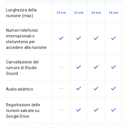
Lunghezza della
24 ore
24 ore
24 ore
24 ore
riunione (max)
Numeri telefonici
internazionali o
check
check
check
check
Questa funzionalità è disponibile p
Questa funzionalità è disp
Questa funzionali
Questa fu
statunitensi per
accedere alla riunione
Cancellazione del
horizontal_rule
check
check
check
La funzionalità non è supportata d
Questa funzionalità è disp
Questa funzionali
Questa fu
rumore di Studio
Sound
horizontal_rule
check
check
check
La funzionalità non è supportata d
Questa funzionalità è disp
Questa funzionali
Questa fu
Audio adattivo
Registrazioni delle
horizontal_rule
check
check
check
La funzionalità non è supportata d
Questa funzionalità è disp
Questa funzionali
Questa fu
riunioni salvate su
Google Drive