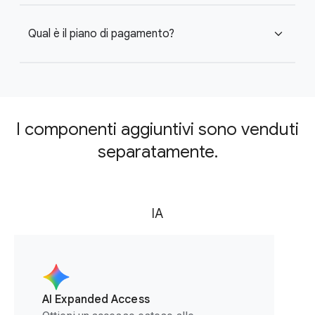
Qual è il piano di pagamento?
expand_more
I componenti aggiuntivi sono venduti
separatamente.
IA
AI Expanded Access