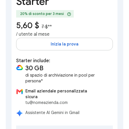
Starter
help
20% di sconto per 3 mesi
5,60 $
7 $
**
/ utente al mese
Inizia la prova
Starter include:
30 GB
di spazio di archiviazione in pool per
persona*
Email aziendale personalizzata
sicura
tu@nomeazienda.com
Assistente AI Gemini in Gmail