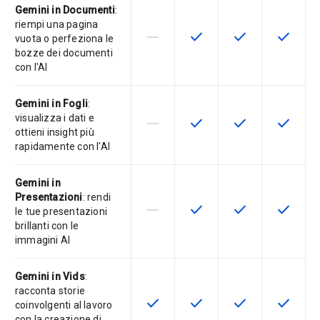
Gemini in Documenti
:
riempi una pagina
horizontal_rule
check
check
check
La funzionalità non è supportata d
Questa funzionalità è disp
Questa funzionali
Questa fu
vuota o perfeziona le
bozze dei documenti
con l'AI
Gemini in Fogli
:
visualizza i dati e
horizontal_rule
check
check
check
La funzionalità non è supportata d
Questa funzionalità è disp
Questa funzionali
Questa fu
ottieni insight più
rapidamente con l'AI
Gemini in
Presentazioni
: rendi
horizontal_rule
check
check
check
La funzionalità non è supportata d
Questa funzionalità è disp
Questa funzionali
Questa fu
le tue presentazioni
brillanti con le
immagini AI
Gemini in Vids
:
racconta storie
check
check
check
check
Questa funzionalità è disponibile p
Questa funzionalità è disp
Questa funzionali
Questa fu
coinvolgenti al lavoro
con la creazione di