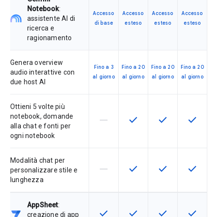
Notebook
:
Accesso
Accesso
Accesso
Accesso
assistente AI di
di base
esteso
esteso
esteso
ricerca e
ragionamento
Genera overview
Fino a 3
Fino a 20
Fino a 20
Fino a 20
audio interattive con
al giorno
al giorno
al giorno
al giorno
due host AI
Ottieni 5 volte più
notebook, domande
horizontal_rule
check
check
check
La funzionalità non è supportata d
Questa funzionalità è disp
Questa funzionali
Questa fu
alla chat e fonti per
ogni notebook
Modalità chat per
horizontal_rule
check
check
check
La funzionalità non è supportata d
Questa funzionalità è disp
Questa funzionali
Questa fu
personalizzare stile e
lunghezza
AppSheet
:
check
check
check
check
Questa funzionalità è disponibile p
Questa funzionalità è disp
Questa funzionali
Questa fu
creazione di app