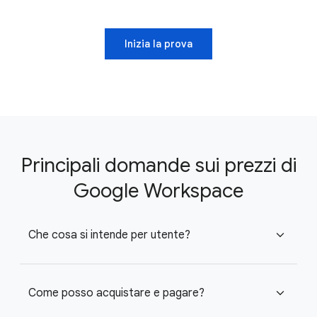
Inizia la prova
Principali domande sui prezzi di
Google Workspace
Che cosa si intende per utente?
expand_more
Come posso acquistare e pagare?
expand_more