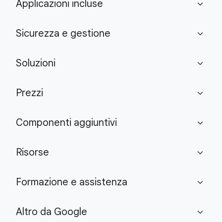
Applicazioni incluse
expand_more
Sicurezza e gestione
expand_more
Soluzioni
expand_more
Prezzi
expand_more
Componenti aggiuntivi
expand_more
Risorse
expand_more
Formazione e assistenza
expand_more
Altro da Google
expand_more