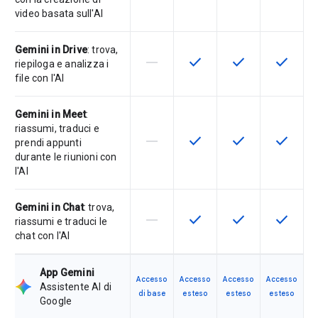
video basata sull'AI
Gemini in Drive
: trova,
horizontal_rule
check
check
check
La funzionalità non è supportata d
Questa funzionalità è disp
Questa funzionali
Questa fu
riepiloga e analizza i
file con l'AI
Gemini in Meet
:
riassumi, traduci e
horizontal_rule
check
check
check
La funzionalità non è supportata d
Questa funzionalità è disp
Questa funzionali
Questa fu
prendi appunti
durante le riunioni con
l'AI
Gemini in Chat
: trova,
horizontal_rule
check
check
check
La funzionalità non è supportata d
Questa funzionalità è disp
Questa funzionali
Questa fu
riassumi e traduci le
chat con l'AI
App Gemini
Accesso
Accesso
Accesso
Accesso
Assistente AI di
di base
esteso
esteso
esteso
Google