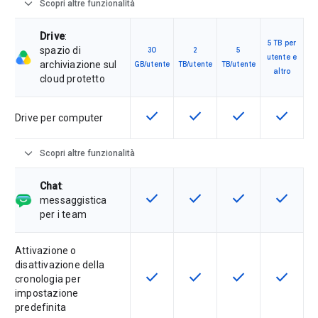
expand_more
Scopri altre funzionalità
Drive
:
5 TB per
spazio di
30
2
5
utente e
archiviazione sul
GB/utente
TB/utente
TB/utente
altro
cloud protetto
check
check
check
check
Questa funzionalità è disponibile p
Questa funzionalità è disp
Questa funzionali
Questa fu
Drive per computer
expand_more
Scopri altre funzionalità
Chat
:
check
check
check
check
Questa funzionalità è disponibile p
Questa funzionalità è disp
Questa funzionali
Questa fu
messaggistica
per i team
Attivazione o
disattivazione della
check
check
check
check
Questa funzionalità è disponibile p
Questa funzionalità è disp
Questa funzionali
Questa fu
cronologia per
impostazione
predefinita