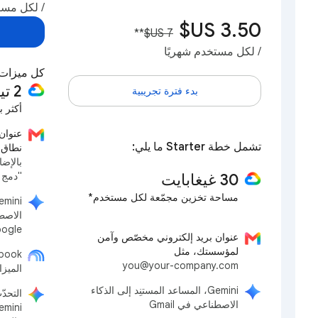
/ لكل مست
**
/ لكل مستخدم شهريًا
كل ميزات Starter بالإضافة إ
‫2 تيرابايت
بدء فترة تجريبية
أكثر بـ 65 مرة من خطة er
عنوان
تشمل خطة Starter ما يلي:
نطاق
بالإض
"دمج ا
30 غيغابايت
مساحة تخزين مجمّعة لكل مستخدم*
Google" وMeet 
عنوان بريد إلكتروني مخصّص وآمن
لمؤسستك، مثل
you@your-company.com
الميز
‫Gemini، المساعد المستنِد إلى الذكاء
التحد
الاصطناعي في Gmail