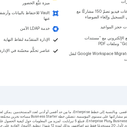
زات
ميزة تتبُّع الحضور
اجتماعات فيديو تضمّ 150 مشاركًا مع
‫Vault للاحتفاظ بالبيانات وأر
 التسجيل وإلغاء الضوضاء
عنها
 حجز المواعيد
خدمة LDAP الآمن
ع الإلكتروني مع "مستندات
الإدارة المتقدّمة لنقاط النهاية
ات PDF
عناصر تحكُّم محسّنة في الإدارة
أداة Google Workspace Migrate لنقل
ت