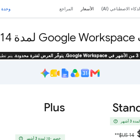
لذكاء الاصطناعي (AI)
الأسعار
المراجع
وحدة 
1 يومًا
يتم تطب
Plus
Stan
help
**
help
خصم ٥٠٪؜ لمدة 3 أشهر