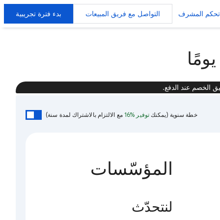
تحكم المشرف
التواصل مع فريق المبيعات
بدء فترة تجريبية
يق الخصم عند الدفع.
خطة سنوية
(يمكنك
توفير %16
مع الالتزام بالاشتراك لمدة سنة)
المؤسّسات
لنتحدّث