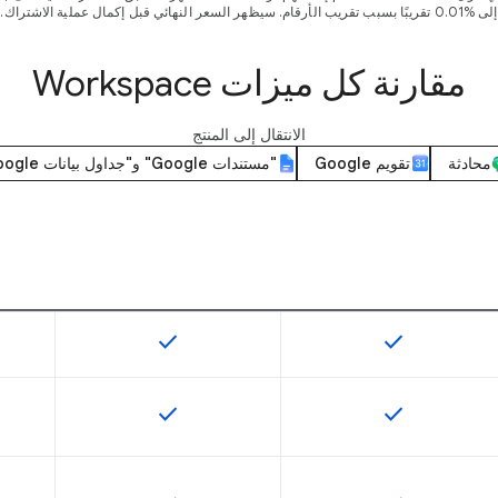
إلى %0.01 تقريبًا بسبب تقريب الأرقام. سيظهر السعر النهائي قبل إكمال عملية الاشتراك.
مقارنة كل ميزات Workspace
الانتقال إلى المنتج
محادثة
تقويم Google
"مستندات Google" و"جداول بيانات Google" و"العروض التقديمية من Google"
check
check
تتوفّر هذه الميزة لرمز التخزين التعريفي.
تتوفّر هذه الميزة لرمز الت
check
check
تتوفّر هذه الميزة لرمز التخزين التعريفي.
تتوفّر هذه الميزة لرمز الت