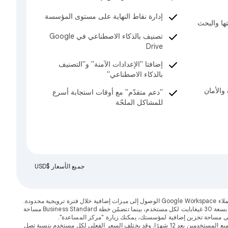
إدارة نقاط النهاية على مستوى المؤسسة
شفتها والبحث
تصنيف بالذكاء الاصطناعي في Google
Drive
إضافتا "الإعدادات الآمنة" و"التصنيف
بالذكاء الاصطناعي"
 والأمان
"دعم متقدّم" مع أوقات استجابة أسرع
للمشاكل الملحّة
جميع الأسعار $USD
*توفّر Google Workspace لكل مستخدم مساحة تخزين مجمّعة تتميّز بالمرونة وتتم مشاركتها على مستوى المؤسسة. تتضمّن خطة Business Starter مساحة تخزين مجمّعة بسعة 30 غيغابايت لكل مستخدم، بينما تتضمّن خطة Business Standard مساحة
**يتوفّر العرض لعملاء Google Workspace الجدد فقط. ونقدّم هذا السعر التمهيدي لأول 20 مستخدمًا فقط تتم إضافتهم، وذلك لمدة 12 شهرًا. تنطبق الأسعار العادية على جميع المستخدمين بعد 12 شهرًا. وقد يختلف السعر الفعلي لكل مستخدم بنسبة تصل