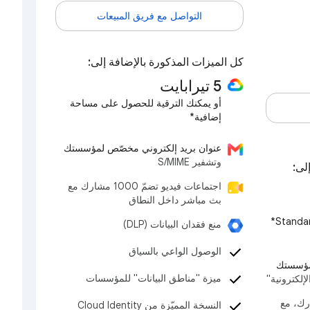
التواصل مع فريق المبيعات
كل الميزات المذكورة بالإضافة إلى:
5 تيرابايت
أو يمكنك الترقية للحصول على مساحة
إضافية*
عنوان بريد إلكتروني مخصّص لمؤسستك
وتشفير S/MIME
اجتماعات فيديو تضمّ 1000 مشارك مع
بث مباشر داخل النطاق
منع فقدان البيانات (DLP)
الوصول الواعي بالسياق
لمؤسستك
ميزة "مناطق البيانات" للمؤسسات
لإلكترونية"
 تضمّ 500 مشارك، مع
النسخة المميّزة من Cloud Identity