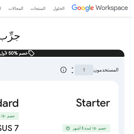
الحلول
المنتجات
المجالات
ا
جرِّب Google Workspace لمدة 4
sell
خصم %50 لأول 3 من الأشهر في Google Workspace. يتوفّر العرض لفترة محدودة.
info
المستخدمون
Starter
dard
خصم ٥٠٪؜ لمدة 3 أشهر
help
خصم ٥٠٪؜ لمدة 3 أشهر