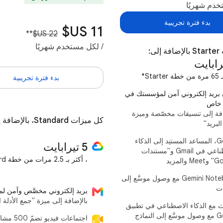
خدم شهريًا
بدء فترة تجريبية
**
/ لكل مستخدم شهريًا
لى:
Start*
بدء فترة تجريبية
 بريد إلكتروني آمن لمؤسستك في
 خاص
افة إلى تنسيقات مخصّصة وميزة
كل ميزات Standard، بالإضافة إلى:
لبريد"
‫Gemini، المساعد المستنِد إلى الذكاء
‫5 تيرابايت
الاصطناعي في Gmail و"مستندات
، أكثر بـ 2.5 مرات من خطة Standard*
والمزيد
‫Gemini Notebook مع وصول موسَّع إلى
ات
بريد إلكتروني مخصَّص وآمن 
بالإضافة إلى ميزة "جمع الأدلة ا
ّث مع الذكاء الاصطناعي في تطبيق
Gemini مع وصول موسَّع إلى النماذج
اجتماعات فيديو