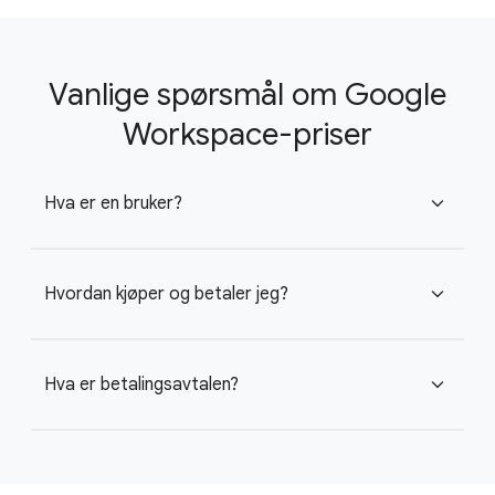
Vanlige spørsmål om Google
Workspace-priser
Hva er en bruker?
expand_more
Hvordan kjøper og betaler jeg?
expand_more
Hva er betalingsavtalen?
expand_more