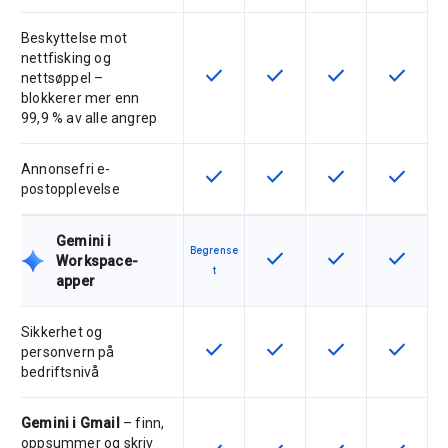
Beskyttelse mot
nettfisking og
check
check
check
check
Denne funksjonen er tilgjengelig f
Denne funksjonen er tilgje
Denne funksjonen 
Denne fu
nettsøppel –
blokkerer mer enn
99,9 % av alle angrep
Annonsefri e-
check
check
check
check
Denne funksjonen er tilgjengelig f
Denne funksjonen er tilgje
Denne funksjonen 
Denne fu
postopplevelse
Gemini i
Begrense
check
check
check
Denne funksjonen er tilgje
Denne funksjonen 
Denne fu
Workspace-
t
apper
Sikkerhet og
check
check
check
check
Denne funksjonen er tilgjengelig f
Denne funksjonen er tilgje
Denne funksjonen 
Denne fu
personvern på
bedriftsnivå
Gemini i Gmail
– finn,
oppsummer og skriv