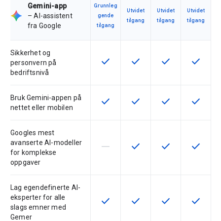
Gemini-app
Grunnleg
Utvidet
Utvidet
Utvidet
– AI-assistent
gende
tilgang
tilgang
tilgang
fra Google
tilgang
Sikkerhet og
check
check
check
check
Denne funksjonen er tilgjengelig f
Denne funksjonen er tilgje
Denne funksjonen 
Denne fu
personvern på
bedriftsnivå
Bruk Gemini-appen på
check
check
check
check
Denne funksjonen er tilgjengelig f
Denne funksjonen er tilgje
Denne funksjonen 
Denne fu
nettet eller mobilen
Googles mest
avanserte AI-modeller
horizontal_rule
check
check
check
Denne funksjonen støttes ikke av 
Denne funksjonen er tilgje
Denne funksjonen 
Denne fu
for komplekse
oppgaver
Lag egendefinerte AI-
eksperter for alle
check
check
check
check
Denne funksjonen er tilgjengelig f
Denne funksjonen er tilgje
Denne funksjonen 
Denne fu
slags emner med
Gemer