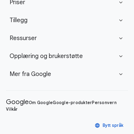
Priser
expand_more
Tillegg
expand_more
Ressurser
expand_more
Opplæring og brukerstøtte
expand_more
Mer fra Google
expand_more
Google
Om Google
Google-produkter
Personvern
Vilkår
language
Bytt språk