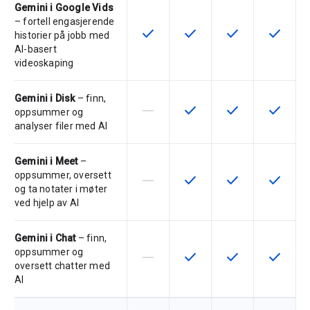
Gemini i Google Vids
– fortell engasjerende
check
check
check
check
Denne funksjonen er tilgjengelig f
Denne funksjonen er tilgje
Denne funksjonen 
Denne fu
historier på jobb med
AI-basert
videoskaping
Gemini i Disk
– finn,
horizontal_rule
check
check
check
Denne funksjonen støttes ikke av 
Denne funksjonen er tilgje
Denne funksjonen 
Denne fu
oppsummer og
analyser filer med AI
Gemini i Meet
–
oppsummer, oversett
horizontal_rule
check
check
check
Denne funksjonen støttes ikke av 
Denne funksjonen er tilgje
Denne funksjonen 
Denne fu
og ta notater i møter
ved hjelp av AI
Gemini i Chat
– finn,
oppsummer og
horizontal_rule
check
check
check
Denne funksjonen støttes ikke av 
Denne funksjonen er tilgje
Denne funksjonen 
Denne fu
oversett chatter med
AI