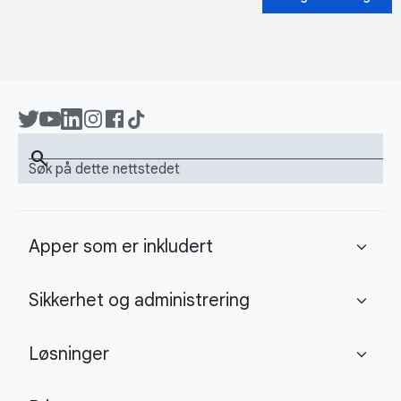
search
Søk på dette nettstedet
Apper som er inkludert
expand_more
Sikkerhet og administrering
expand_more
Løsninger
expand_more