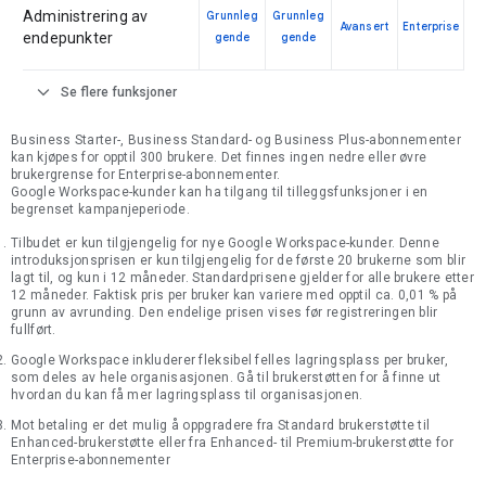
Administrering av
Grunnleg
Grunnleg
Avansert
Enterprise
endepunkter
gende
gende
expand_more
Se flere funksjoner
Business Starter-, Business Standard- og Business Plus-abonnementer
kan kjøpes for opptil 300 brukere. Det finnes ingen nedre eller øvre
brukergrense for Enterprise-abonnementer.
Google Workspace-kunder kan ha tilgang til tilleggsfunksjoner i en
begrenset kampanjeperiode.
Tilbudet er kun tilgjengelig for nye Google Workspace-kunder. Denne
introduksjonsprisen er kun tilgjengelig for de første 20 brukerne som blir
lagt til, og kun i 12 måneder. Standardprisene gjelder for alle brukere etter
12 måneder. Faktisk pris per bruker kan variere med opptil ca. 0,01 % på
grunn av avrunding. Den endelige prisen vises før registreringen blir
fullført.
Google Workspace inkluderer fleksibel felles lagringsplass per bruker,
som deles av hele organisasjonen. Gå til brukerstøtten for å finne ut
hvordan du kan få mer lagringsplass til organisasjonen.
Mot betaling er det mulig å oppgradere fra Standard brukerstøtte til
Enhanced-brukerstøtte eller fra Enhanced- til Premium-brukerstøtte for
Enterprise-abonnementer