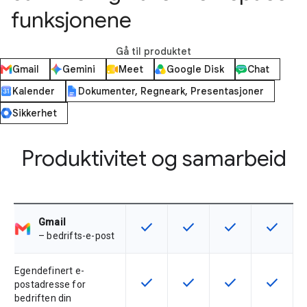
funksjonene
Gå til produktet
Gmail
Gemini
Meet
Google Disk
Chat
Kalender
Dokumenter, Regneark, Presentasjoner
Sikkerhet
Produktivitet og samarbeid
Gmail
check
check
check
check
Denne funksjonen er tilgjengelig f
Denne funksjonen er tilgje
Denne funksjonen 
Denne fu
– bedrifts-e-post
Egendefinert e-
check
check
check
check
Denne funksjonen er tilgjengelig f
Denne funksjonen er tilgje
Denne funksjonen 
Denne fu
postadresse for
bedriften din