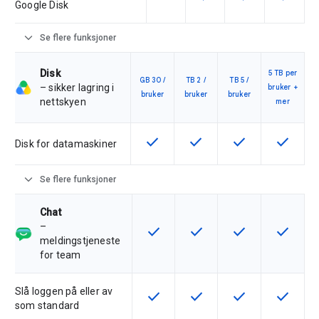
Google Disk
expand_more
Se flere funksjoner
Disk
5 TB per
GB 30 /
TB 2 /
TB 5 /
– sikker lagring i
bruker +
bruker
bruker
bruker
nettskyen
mer
check
check
check
check
Denne funksjonen er tilgjengelig f
Denne funksjonen er tilgje
Denne funksjonen 
Denne fu
Disk for datamaskiner
expand_more
Se flere funksjoner
Chat
–
check
check
check
check
Denne funksjonen er tilgjengelig f
Denne funksjonen er tilgje
Denne funksjonen 
Denne fu
meldingstjeneste
for team
Slå loggen på eller av
check
check
check
check
Denne funksjonen er tilgjengelig f
Denne funksjonen er tilgje
Denne funksjonen 
Denne fu
som standard