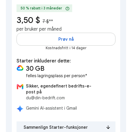
help
50 % rabatt i 3 måneder
3,50 $
7 $
**
per bruker per måned
Prøv nå
Kostnadsfritt i 14 dager
Starter inkluderer dette:
30 GB
felles lagringsplass per person*
Sikker, egendefinert bedrifts-e-
post på
du@din-bedrift.com
Gemini AI-assistent i Gmail
Sammenlign Starter-funksjoner