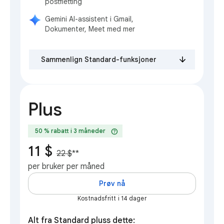
postfletting
Gemini AI-assistent i Gmail,
Dokumenter, Meet med mer
Sammenlign Standard-funksjoner
Plus
help
50 % rabatt i 3 måneder
11 $
22 $
**
per bruker per måned
Prøv nå
Kostnadsfritt i 14 dager
Alt fra Standard pluss dette: