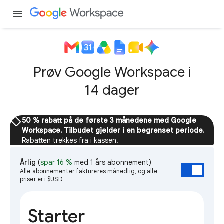
menu
Prøv Google Workspace i
14 dager
sell
50 % rabatt på de første 3 månedene med Google
Workspace. Tilbudet gjelder i en begrenset periode.
Rabatten trekkes fra i kassen.
Årlig
(
spar 16 %
med 1 års abonnement)
Alle abonnementer faktureres månedlig, og alle
priser er i $USD
Starter