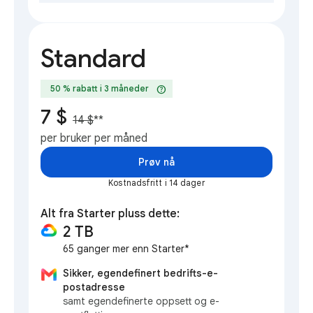
Standard
help
50 % rabatt i 3 måneder
7 $
14 $
**
per bruker per måned
Prøv nå
Kostnadsfritt i 14 dager
Alt fra Starter pluss dette:
2 TB
65 ganger mer enn Starter*
Sikker, egendefinert bedrifts-e-
postadresse
samt egendefinerte oppsett og e-