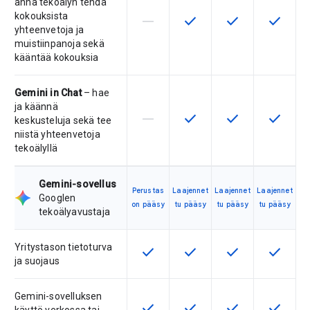
anna tekoälyn tehdä
kokouksista
horizontal_rule
check
check
check
Tuote ei tue tätä ominaisuutta
Tämä ominaisuus on saatav
Tämä ominaisuus 
Tämä omi
yhteenvetoja ja
muistiinpanoja sekä
kääntää kokouksia
Gemini in Chat
– hae
ja käännä
horizontal_rule
check
check
check
Tuote ei tue tätä ominaisuutta
Tämä ominaisuus on saatav
Tämä ominaisuus 
Tämä omi
keskusteluja sekä tee
niistä yhteenvetoja
tekoälyllä
Gemini-sovellus
Perustas
Laajennet
Laajennet
Laajennet
Googlen
on pääsy
tu pääsy
tu pääsy
tu pääsy
tekoälyavustaja
Yritystason tietoturva
check
check
check
check
Tämä ominaisuus on saatavilla tuo
Tämä ominaisuus on saatav
Tämä ominaisuus 
Tämä omi
ja suojaus
Gemini-sovelluksen
check
check
check
check
Tämä ominaisuus on saatavilla tuo
Tämä ominaisuus on saatav
Tämä ominaisuus 
Tämä omi