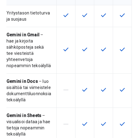
Yritystason tietoturva
check
check
check
check
Tämä ominaisuus on saatavilla tuo
Tämä ominaisuus on saatav
Tämä ominaisuus 
Tämä omi
ja suojaus
Gemini in Gmail
–
hae ja kirjoita
sähköposteja sekä
check
check
check
check
Tämä ominaisuus on saatavilla tuo
Tämä ominaisuus on saatav
Tämä ominaisuus 
Tämä omi
tee viesteistä
yhteenvetoja
nopeammin tekoälyllä
Gemini in Docs
– luo
sisältöä tai viimeistele
horizontal_rule
check
check
check
Tuote ei tue tätä ominaisuutta
Tämä ominaisuus on saatav
Tämä ominaisuus 
Tämä omi
dokumenttiluonnoksia
tekoälyllä
Gemini in Sheets
–
visualisoi dataa ja hae
horizontal_rule
check
check
check
Tuote ei tue tätä ominaisuutta
Tämä ominaisuus on saatav
Tämä ominaisuus 
Tämä omi
tietoja nopeammin
tekoälyllä