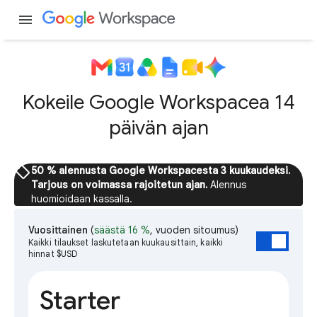
menu
Kokeile Google Workspacea 14
päivän ajan
sell
50 % alennusta Google Workspacesta 3 kuukaudeksi.
Tarjous on voimassa rajoitetun ajan.
Alennus
huomioidaan kassalla.
Vuosittainen
(
säästä 16 %
, vuoden sitoumus)
Kaikki tilaukset laskutetaan kuukausittain, kaikki
hinnat $USD
Starter