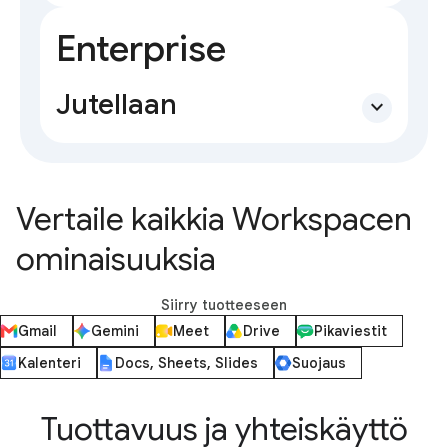
Enterprise
Jutellaan
expand_more
Vertaile kaikkia Workspacen
ominaisuuksia
Siirry tuotteeseen
Gmail
Gemini
Meet
Drive
Pikaviestit
Kalenteri
Docs, Sheets, Slides
Suojaus
Tuottavuus ja yhteiskäyttö