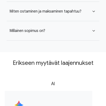
Miten ostaminen ja maksaminen tapahtuu?
expand_more
Millainen sopimus on?
expand_more
Erikseen myytävät laajennukset
AI