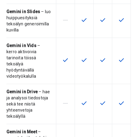
Gemini in Slides
– luo
huippuesityksiä
horizontal_rule
check
check
check
Tuote ei tue tätä ominaisuutta
Tämä ominaisuus on saatav
Tämä ominaisuus 
Tämä omi
tekoälyn generoimilla
kuvilla
Gemini in Vids
–
kerro aktivoivia
tarinoita töissä
check
check
check
check
Tämä ominaisuus on saatavilla tuo
Tämä ominaisuus on saatav
Tämä ominaisuus 
Tämä omi
tekoälyä
hyödyntävällä
videotyökalulla
Gemini in Drive
– hae
ja analysoi tiedostoja
horizontal_rule
check
check
check
Tuote ei tue tätä ominaisuutta
Tämä ominaisuus on saatav
Tämä ominaisuus 
Tämä omi
sekä tee niistä
yhteenvetoja
tekoälyllä
Gemini in Meet
–