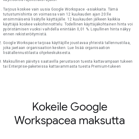
Tarjous koskee vain uusia Google Workspace ‑asiakkaita. Tämä
tutustumishinta on voimassa vain 12 kuukauden ajan 20:lle
ensimmäisenä lisätylle käyttäjälle. 12 kuukauden jälkeen kaikkia
käyttäjiä koskee vakiohinnoittelu. Todellinen käyttäjäkohtainen hinta voi
pyöristämisen vuoksi vaihdella enintään 0,01 %. Lopullinen hinta näkyy
ennen rekisteröitymistä.
Google Workspace tarjoaa käyttäjille joustavaa yhteistä tallennustilaa,
joka jaetaan organisaation kesken. Lue lisää organisaation
lisätallennustilasta ohjekeskuksesta.
Maksullinen päivitys saatavilla perustason tuesta kattavampaan tukeen
tai Enterprise-paketeissa kattavammasta tuesta Premium-tukeen
Kokeile Google
Workspacea maksutta