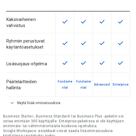
Kaksivaiheinen
check
check
check
check
Tämä ominaisuus on saatavilla tuo
Tämä ominaisuus on saatav
Tämä ominaisuus 
Tämä omi
vahvistus
Ryhmiin perustuvat
check
check
check
check
Tämä ominaisuus on saatavilla tuo
Tämä ominaisuus on saatav
Tämä ominaisuus 
Tämä omi
käytäntöasetukset
check
check
check
check
Tämä ominaisuus on saatavilla tuo
Tämä ominaisuus on saatav
Tämä ominaisuus 
Tämä omi
Lisäsuojaus-ohjelma
Päätelaitteiden
Fundame
Fundame
Advanced
Enterprise
hallinta
ntal
ntal
expand_more
Näytä lisää ominaisuuksia
Business Starter-, Business Standard- tai Business Plus ‑paketin voi
ostaa enintään 300 käyttäjälle. Enterprise-paketissa ei ole käyttäjien
enimmäis- tai vähimmäismääriä koskevia rajoituksia.
Google Workspace ‑asiakkaat voivat saada lisäominaisuuksia
käyttöönsä rajoitetuksi ajaksi.