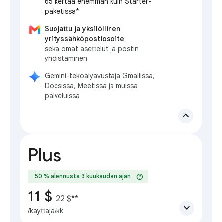
65 kertaa enemmän kuin Starter-
paketissa*
Suojattu ja yksilöllinen
yrityssähköpostiosoite
sekä omat asettelut ja postin
yhdistäminen
Gemini-tekoälyavustaja Gmailissa,
Docsissa, Meetissä ja muissa
palveluissa
expand_less
Plus
help
50 % alennusta 3 kuukauden ajan
11 $
22 $
**
expand_more
/käyttäjä/kk