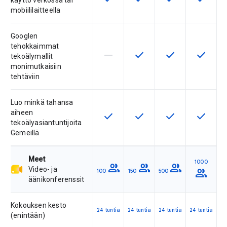
käyttö verkossa tai
mobiililaitteella
Googlen
tehokkaimmat
horizontal_rule
check
check
check
Tuote ei tue tätä ominaisuutta
Tämä ominaisuus on saatav
Tämä ominaisuus 
Tämä omi
tekoälymallit
monimutkaisiin
tehtäviin
Luo minkä tahansa
aiheen
check
check
check
check
Tämä ominaisuus on saatavilla tuo
Tämä ominaisuus on saatav
Tämä ominaisuus 
Tämä omi
tekoälyasiantuntijoita
Gemeillä
Meet
1000
group
group
group
Video- ja
group
100
150
500
äänikonferenssit
Kokouksen kesto
24 tuntia
24 tuntia
24 tuntia
24 tuntia
(enintään)