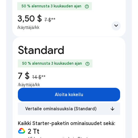
help
50 % alennusta 3 kuukauden ajan
3,50 $
7 $
**
expand_more
/käyttäjä/kk
Standard
help
50 % alennusta 3 kuukauden ajan
7 $
14 $
**
/käyttäjä/kk
Aloita kokeilu
Vertaile ominaisuuksia (Standard)
Kaikki Starter-paketin ominaisuudet sekä:
2 Tt