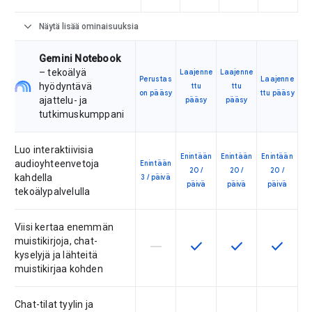
expand_more
Näytä lisää ominaisuuksia
Gemini Notebook
– tekoälyä
Laajenne
Laajenne
Perustas
Laajenne
hyödyntävä
ttu
ttu
on pääsy
ttu pääsy
ajattelu- ja
pääsy
pääsy
tutkimuskumppani
Luo interaktiivisia
Enintään
Enintään
Enintään
audioyhteenvetoja
Enintään
20 /
20 /
20 /
kahdella
3 / päivä
päivä
päivä
päivä
tekoälypalvelulla
Viisi kertaa enemmän
muistikirjoja, chat-
horizontal_rule
check
check
check
Tuote ei tue tätä ominaisuutta
Tämä ominaisuus on saata
Tämä ominaisuus 
Tämä omi
kyselyjä ja lähteitä
muistikirjaa kohden
Chat-tilat tyylin ja