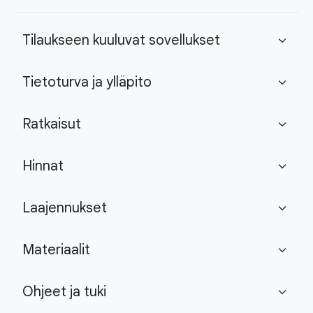
Tilaukseen kuuluvat sovellukset
expand_more
Tietoturva ja ylläpito
expand_more
Ratkaisut
expand_more
Hinnat
expand_more
Laajennukset
expand_more
Materiaalit
expand_more
Ohjeet ja tuki
expand_more