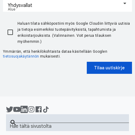
Yhdysvallat
Alue
Haluan tilata sähköpostiini myös Google Cloudiin liittyviä uutisia
ja tietoja esimerkiksi tuotepäivityksistä, tapahtumista ja
erikoistarjouksista. (Valinnainen. Voit perua tilauksen
myöhemmin.)
Ymmärrän, että henkilökohtaista dataa käsitellään Googlen
tietosuojakäytännön
mukaisesti.
Tilaa uutiskirje
search
Hae tältä sivustolta