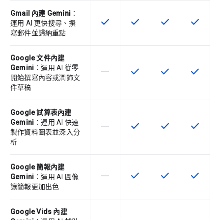
Gmail 內建 Gemini
：
check
check
check
check
這項功能適用於該 SKU
這項功能適用於該 SKU
這項功能適用於該 
這項功能
運用 AI 更快搜尋、撰
寫郵件並歸納重點
Google 文件內建
Gemini
：運用 AI 從零
horizontal_rule
check
check
check
這個 SKU 不支援這項功能
這項功能適用於該 SKU
這項功能適用於該 
這項功能
開始撰寫內容或潤飾文
件草稿
Google 試算表內建
Gemini
：運用 AI 快速
horizontal_rule
check
check
check
這個 SKU 不支援這項功能
這項功能適用於該 SKU
這項功能適用於該 
這項功能
製作資料圖表並深入分
析
Google 簡報內建
horizontal_rule
check
check
check
這個 SKU 不支援這項功能
這項功能適用於該 SKU
這項功能適用於該 
這項功能
Gemini
：運用 AI 圖像
讓簡報更加出色
Google Vids 內建