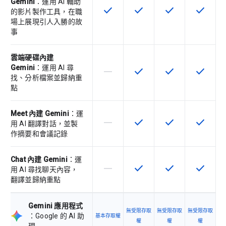
Gemini
：運用 AI 輔助
check
check
check
check
這項功能適用於該 SKU
這項功能適用於該 SKU
這項功能適用於該 
這項功能
的影片製作工具，在職
場上展現引人入勝的故
事
雲端硬碟內建
Gemini
：運用 AI 尋
horizontal_rule
check
check
check
這個 SKU 不支援這項功能
這項功能適用於該 SKU
這項功能適用於該 
這項功能
找、分析檔案並歸納重
點
Meet 內建 Gemini
：運
horizontal_rule
check
check
check
這個 SKU 不支援這項功能
這項功能適用於該 SKU
這項功能適用於該 
這項功能
用 AI 翻譯對話，並製
作摘要和會議記錄
Chat 內建 Gemini
：運
horizontal_rule
check
check
check
這個 SKU 不支援這項功能
這項功能適用於該 SKU
這項功能適用於該 
這項功能
用 AI 尋找聊天內容，
翻譯並歸納重點
Gemini 應用程式
無受限存取
無受限存取
無受限存取
：Google 的 AI 助
基本存取權
權
權
權