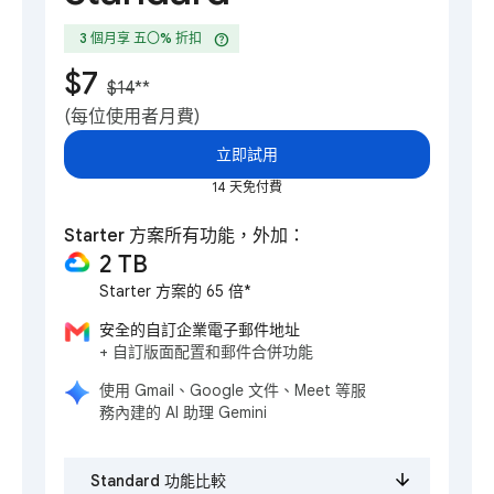
help
3 個月享 五〇% 折扣
$7
$14
**
(每位使用者月費)
立即試用
14 天免付費
Starter 方案所有功能，外加：
2 TB
Starter 方案的 65 倍*
安全的自訂企業電子郵件地址
+ 自訂版面配置和郵件合併功能
使用 Gmail、Google 文件、Meet 等服
務內建的 AI 助理 Gemini
Standard 功能比較