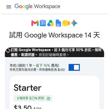
menu
試用 Google Workspace 14 天
sell
訂閱 Google Workspace，前 3 個月可享 50% 折扣。限時
優惠，敬請把握。
折扣於結帳時套用。
年約
(綁約 1 年，
省下 16%
費用)
所有方案均按月計費，所有價格皆為 $USD
Starter
help
3 個月享 五〇% 折扣
$3.50