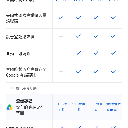
美國或國際會議撥入電
check
check
check
check
這項功能適用於該 SKU
這項功能適用於該 SKU
這項功能適用於該 
這項功能
話號碼
horizontal_rule
check
check
check
這個 SKU 不支援這項功能
這項功能適用於該 SKU
這項功能適用於該 
這項功能
錄音室效果降噪
horizontal_rule
check
check
check
這個 SKU 不支援這項功能
這項功能適用於該 SKU
這項功能適用於該 
這項功能
自動音訊調節
會議錄製內容會儲存至
horizontal_rule
check
check
check
這個 SKU 不支援這項功能
這項功能適用於該 SKU
這項功能適用於該 
這項功能
Google 雲端硬碟
expand_more
顯示更多功能
雲端硬碟
30 GB/使
2 TB/使用
5 TB/使用
每位使用者
安全的雲端儲存
用者
者
者
5 TB 以上
空間