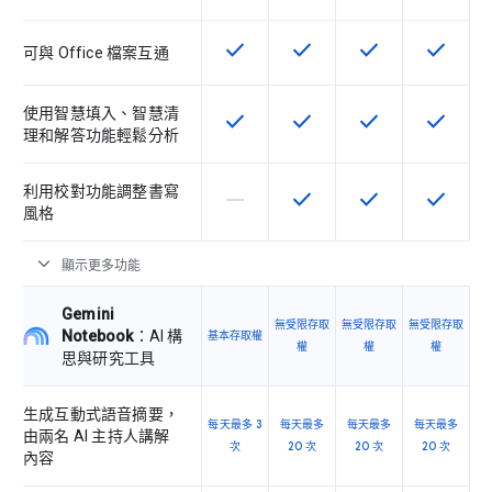
check
check
check
check
這項功能適用於該 SKU
這項功能適用於該 SKU
這項功能適用於該 
這項功能
可與 Office 檔案互通
使用智慧填入、智慧清
check
check
check
check
這項功能適用於該 SKU
這項功能適用於該 SKU
這項功能適用於該 
這項功能
理和解答功能輕鬆分析
利用校對功能調整書寫
horizontal_rule
check
check
check
這個 SKU 不支援這項功能
這項功能適用於該 SKU
這項功能適用於該 
這項功能
風格
expand_more
顯示更多功能
Gemini
無受限存取
無受限存取
無受限存取
Notebook
：AI 構
基本存取權
權
權
權
思與研究工具
生成互動式語音摘要，
每天最多 3
每天最多
每天最多
每天最多
由兩名 AI 主持人講解
次
20 次
20 次
20 次
內容