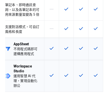
筆記本、即時通訊查
horizontal_rule
check
check
check
這個 SKU 不支援這項功能
這項功能適用於該 SKU
這項功能適用於該 
這項功能
詢，以及各筆記本的可
用來源數量皆變為 5 倍
支援對話模式，可自訂
horizontal_rule
check
check
check
這個 SKU 不支援這項功能
這項功能適用於該 SKU
這項功能適用於該 
這項功能
風格和長度
AppSheet
check
check
check
check
這項功能適用於該 SKU
這項功能適用於該 SKU
這項功能適用於該 
這項功能
不用程式碼即可
建構應用程式
Workspace
Studio
check
check
check
check
這項功能適用於該 SKU
這項功能適用於該 SKU
這項功能適用於該 
這項功能
運用智慧 AI 代
理，實現自動化
辦公