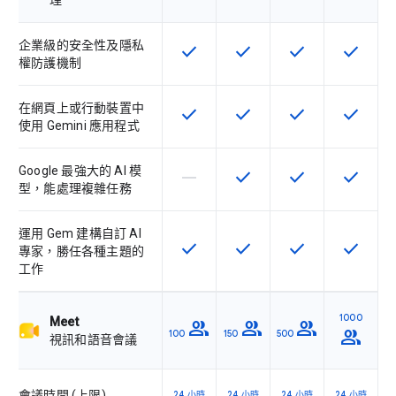
理
企業級的安全性及隱私
check
check
check
check
這項功能適用於該 SKU
這項功能適用於該 SKU
這項功能適用於該 
這項功能
權防護機制
在網頁上或行動裝置中
check
check
check
check
這項功能適用於該 SKU
這項功能適用於該 SKU
這項功能適用於該 
這項功能
使用 Gemini 應用程式
Google 最強大的 AI 模
horizontal_rule
check
check
check
這個 SKU 不支援這項功能
這項功能適用於該 SKU
這項功能適用於該 
這項功能
型，能處理複雜任務
運用 Gem 建構自訂 AI
check
check
check
check
這項功能適用於該 SKU
這項功能適用於該 SKU
這項功能適用於該 
這項功能
專家，勝任各種主題的
工作
1000
Meet
group
group
group
group
100
150
500
視訊和語音會議
會議時間 (上限)
24 小時
24 小時
24 小時
24 小時