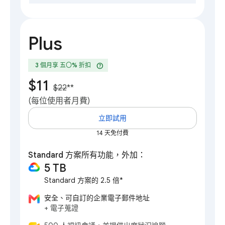
Plus
help
3 個月享 五〇% 折扣
$11
$22
**
(每位使用者月費)
立即試用
14 天免付費
Standard 方案所有功能，外加：
5 TB
Standard 方案的 2.5 倍*
安全、可自訂的企業電子郵件地址
+ 電子蒐證