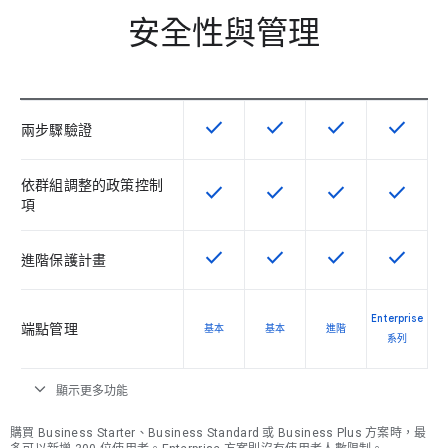
安全性與管理
check
check
check
check
這項功能適用於該 SKU
這項功能適用於該 SKU
這項功能適用於該 
這項功能
兩步驟驗證
依群組調整的政策控制
check
check
check
check
這項功能適用於該 SKU
這項功能適用於該 SKU
這項功能適用於該 
這項功能
項
check
check
check
check
這項功能適用於該 SKU
這項功能適用於該 SKU
這項功能適用於該 
這項功能
進階保護計畫
Enterprise
端點管理
基本
基本
進階
系列
expand_more
顯示更多功能
購買 Business Starter、Business Standard 或 Business Plus 方案時，最