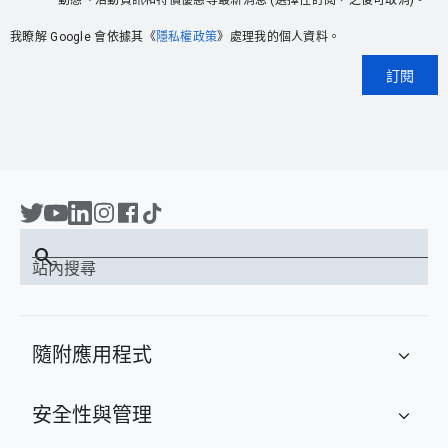
動態、活動資訊和特價優惠等最新消息 (選擇性訂閱，之後可取消)。
我瞭解 Google 會依據其《
隱私權政策
》處理我的個人資料。
訂閱
search
站內搜尋
隨附應用程式
expand_more
安全性與管理
expand_more