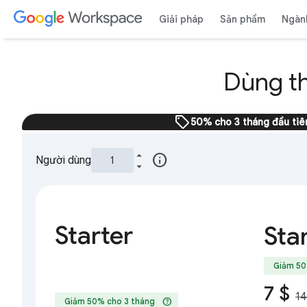
Giải pháp
Sản phẩm
Ngàn
Dùng t
sell
50% cho 3 tháng đầu tiê
info
Người dùng
Starter
Sta
Giảm 50
7 $
14
help
Giảm 50% cho 3 tháng