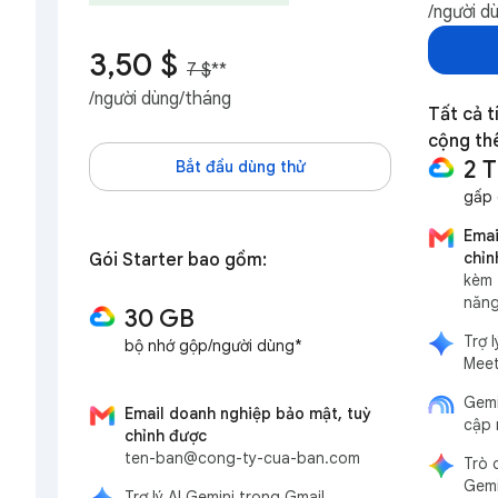
/người d
3,50 $
7 $
**
/người dùng/tháng
Tất cả t
cộng th
2 
Bắt đầu dùng thử
gấp 
Emai
chỉn
Gói Starter bao gồm:
kèm 
năng
30 GB
Trợ l
bộ nhớ gộp/người dùng*
Meet
Gemi
Email doanh nghiệp bảo mật, tuỳ
cập 
chỉnh được
ten-ban@cong-ty-cua-ban.com
Trò 
Gemi
Trợ lý AI Gemini trong Gmail