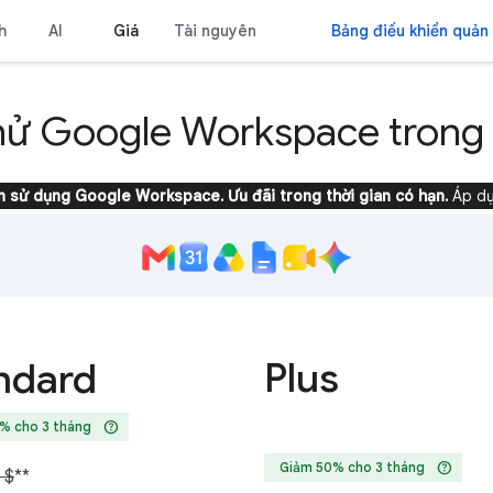
h
AI
Giá
Tài nguyên
Bảng điều khiển quản 
hử Google Workspace trong 
n sử dụng Google Workspace. Ưu đãi trong thời gian có hạn.
Áp dụ
Plus
ndard
help
% cho 3 tháng
help
Giảm 50% cho 3 tháng
 $
**