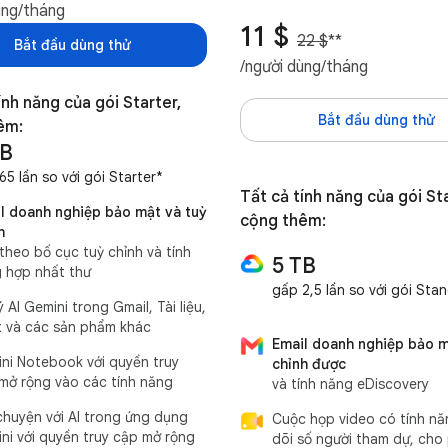
ùng/tháng
11 $
22 $
**
Bắt đầu dùng thử
/người dùng/tháng
ính năng của gói Starter,
Bắt đầu dùng thử
êm:
TB
65 lần so với gói Starter*
Tất cả tính năng của gói St
l doanh nghiệp bảo mật và tuỳ
cộng thêm:
h
theo bố cục tuỳ chỉnh và tính
5 TB
 hợp nhất thư
gấp 2,5 lần so với gói Sta
ý AI Gemini trong Gmail, Tài liệu,
 và các sản phẩm khác
Email doanh nghiệp bảo m
ni Notebook với quyền truy
chỉnh được
mở rộng vào các tính năng
và tính năng eDiscovery
chuyện với AI trong ứng dụng
Cuộc họp video có tính nă
ni với quyền truy cập mở rộng
dõi số người tham dự, cho