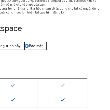
 gộp 30 GB/người dùng, Business Standard có 2 TB, Business Plus và
thêm bộ nhớ cho tổ chức của bạn.
dụng trong 12 tháng. Giá tiêu chuẩn sẽ áp dụng cho tất cả người dùng
ối cùng trước khi hoàn tất quy trình đăng ký.
rkspace
rang trình bày
Bảo mật
check
check
 này
SKU có hỗ trợ tính năng này
SKU có hỗ trợ tính năng này
check
check
 này
SKU có hỗ trợ tính năng này
SKU có hỗ trợ tính năng này