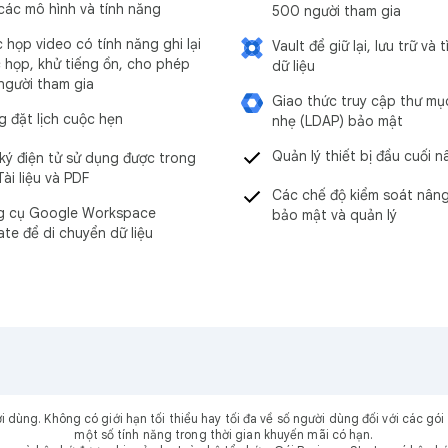
các mô hình và tính năng
500 người tham gia
 họp video có tính năng ghi lại
Vault để giữ lại, lưu trữ và 
 họp, khử tiếng ồn, cho phép
dữ liệu
người tham gia
Giao thức truy cập thư mụ
g đặt lịch cuộc hẹn
nhẹ (LDAP) bảo mật
Quản lý thiết bị đầu cuối 
ký điện tử sử dụng được trong
Tài liệu và PDF
Các chế độ kiểm soát nân
g cụ Google Workspace
bảo mật và quản lý
ate để di chuyển dữ liệu
ời dùng. Không có giới hạn tối thiểu hay tối đa về số người dùng đối với các 
một số tính năng trong thời gian khuyến mãi có hạn.