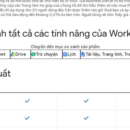
g và bộ nhớ được chia sẻ cho toàn bộ tổ chức. Gói Business Starter có bộ nhớ
ng truy cập vào Trung tâm trợ giúp của chúng tôi để tìm hiểu thêm về việc mua 
ãi chỉ áp dụng cho 20 người dùng đầu tiên được thêm vào gói thuê bao và áp 
 có thể dao động đến khoảng 0,01% do làm tròn. Người dùng sẽ nhìn thấy giá cu
h tất cả các tính năng của Wo
Chuyển đến mục so sánh sản phẩm
eet
Drive
Trò chuyện
Lịch
Tài liệu, Trang tính, T
uất
check
check
SKU có hỗ trợ tính năng này
SKU có hỗ trợ tính năng
check
check
SKU có hỗ trợ tính năng này
SKU có hỗ trợ tính năng