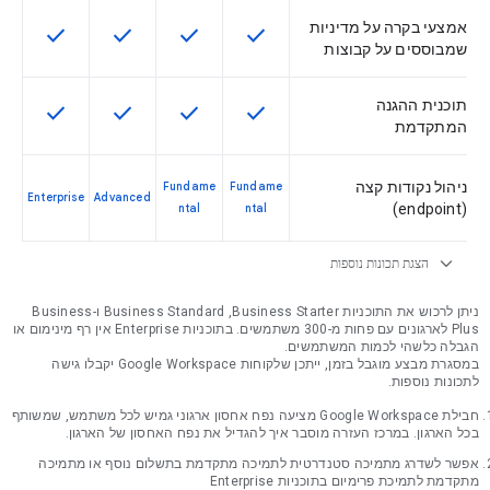
אמצעי בקרה על מדיניות
check
check
check
check
התכונה הזו זמינה במק"ט
התכונה הזו זמינה במק"ט
התכונה הזו זמינה 
התכונה הז
שמבוססים על קבוצות
תוכנית ההגנה
check
check
check
check
התכונה הזו זמינה במק"ט
התכונה הזו זמינה במק"ט
התכונה הזו זמינה 
התכונה הז
המתקדמת
ניהול נקודות קצה
Fundame
Fundame
Enterprise
Advanced
(endpoint)
ntal
ntal
expand_more
הצגת תכונות נוספות
ניתן לרכוש את התוכניות Business Starter‏, Business Standard‏ ו-Business
Plus לארגונים עם פחות מ-300 משתמשים. בתוכניות Enterprise אין רף מינימום או
הגבלה כלשהי לכמות המשתמשים.
במסגרת מבצע מוגבל בזמן, ייתכן שלקוחות Google Workspace יקבלו גישה
לתכונות נוספות.
חבילת Google Workspace מציעה נפח אחסון ארגוני גמיש לכל משתמש, שמשותף
בכל הארגון. במרכז העזרה מוסבר איך להגדיל את נפח האחסון של הארגון.
אפשר לשדרג מתמיכה סטנדרטית לתמיכה מתקדמת בתשלום נוסף או מתמיכה
מתקדמת לתמיכת פרימיום בתוכניות Enterprise