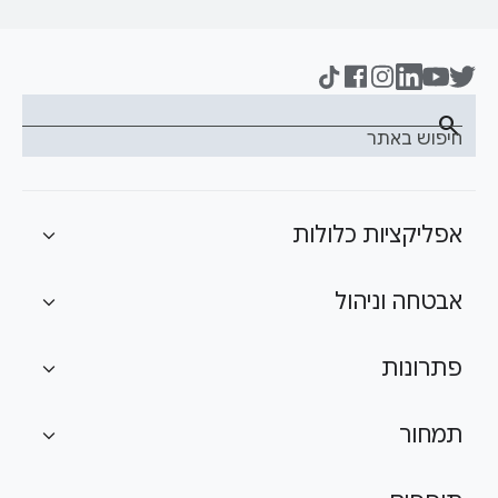
search
חיפוש באתר
אפליקציות כלולות
expand_more
אבטחה וניהול
expand_more
פתרונות
expand_more
תמחור
expand_more