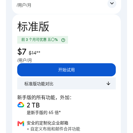
expand_more
/用户/月
标准版
help
前 3 个月可优惠 五〇%
$7
$14
**
/用户/月
开始试用
标准版功能对比
新手版的所有功能，外加：
2 TB
是新手版的 65 倍*
安全的定制化企业邮箱
+ 自定义布局和邮件合并功能