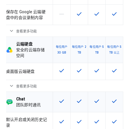
保存在 Google 云端硬
horizontal_rule
check
check
check
该 SKU 不支持此功能
该 SKU 提供此功能
该 SKU 提供此功
该 SKU
盘中的会议录制内容
expand_more
查看更多功能
云端硬盘
每位用户
每位用户 2
每位用户 5
每位用户 5
安全的云端存储
30 GB
TB
TB
TB 以上
空间
check
check
check
check
该 SKU 提供此功能
该 SKU 提供此功能
该 SKU 提供此功
该 SKU
桌面版云端硬盘
expand_more
查看更多功能
Chat
check
check
check
check
该 SKU 提供此功能
该 SKU 提供此功能
该 SKU 提供此功
该 SKU
团队即时通讯
默认开启或关闭历史记
check
check
check
check
该 SKU 提供此功能
该 SKU 提供此功能
该 SKU 提供此功
该 SKU
录