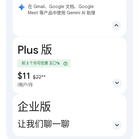
在 Gmail、Google 文档、Google
Meet 等产品中使用 Gemini AI 助理
expand_less
Plus 版
help
前 3 个月可优惠 五〇%
$11
$22
**
expand_more
/用户/月
企业版
让我们聊一聊
expand_more