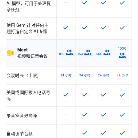
horizontal_rule
check
check
check
该 SKU 不支持此功能
该 SKU 提供此功能
该 SKU 提供此功
该 SKU
AI 模型，可用于处理复
杂任务
使用 Gem 针对任何主
check
check
check
check
该 SKU 提供此功能
该 SKU 提供此功能
该 SKU 提供此功
该 SKU
题打造自定义 AI 专家
1000
Meet
group
group
group
group
100
150
500
视频和语音会议
会议时长（上限）
24 小时
24 小时
24 小时
24 小时
美国或国际拨入电话号
check
check
check
check
该 SKU 提供此功能
该 SKU 提供此功能
该 SKU 提供此功
该 SKU
码
horizontal_rule
check
check
check
该 SKU 不支持此功能
该 SKU 提供此功能
该 SKU 提供此功
该 SKU
录音室音效降噪
horizontal_rule
check
check
check
该 SKU 不支持此功能
该 SKU 提供此功能
该 SKU 提供此功
该 SKU
自动调节音频