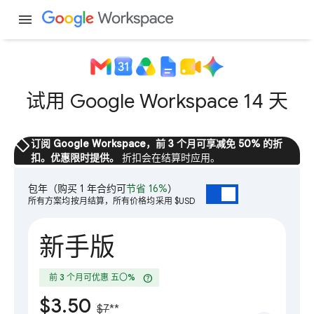
menu
试用 Google Workspace 14 天
sell
订阅 Google Workspace，前 3 个月可享减免 50% 的折
扣。优惠限时提供。
折扣会在结算时应用。
包年
（购买 1 年合约可
节省 16%
）
所有方案均按月结算，所有价格均采用 $USD
新手版
help
前 3 个月可优惠 五〇%
$3.50
$7
**