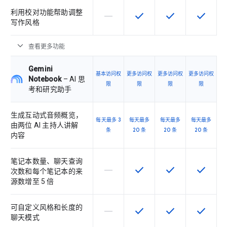
利用校对功能帮助调整
horizontal_rule
check
check
check
该 SKU 不支持此功能
该 SKU 提供此功能
该 SKU 提供此功
该 SKU
写作风格
expand_more
查看更多功能
Gemini
基本访问权
更多访问权
更多访问权
更多访问权
Notebook
– AI 思
限
限
限
限
考和研究助手
生成互动式音频概览，
每天最多 3
每天最多
每天最多
每天最多
由两位 AI 主持人讲解
条
20 条
20 条
20 条
内容
笔记本数量、聊天查询
horizontal_rule
check
check
check
该 SKU 不支持此功能
该 SKU 提供此功能
该 SKU 提供此功
该 SKU
次数和每个笔记本的来
源数增至 5 倍
可自定义风格和长度的
horizontal_rule
check
check
check
该 SKU 不支持此功能
该 SKU 提供此功能
该 SKU 提供此功
该 SKU
聊天模式