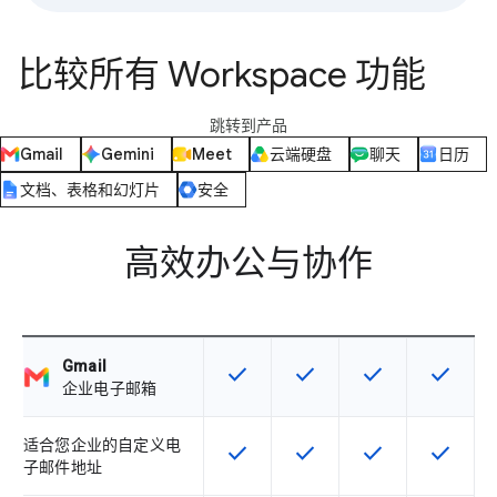
比较所有 Workspace 功能
跳转到产品
Gmail
Gemini
Meet
云端硬盘
聊天
日历
文档、表格和幻灯片
安全
高效办公与协作
Gmail
check
check
check
check
该 SKU 提供此功能
该 SKU 提供此功能
该 SKU 提供此功
该 SKU
企业电子邮箱
适合您企业的自定义电
check
check
check
check
该 SKU 提供此功能
该 SKU 提供此功能
该 SKU 提供此功
该 SKU
子邮件地址