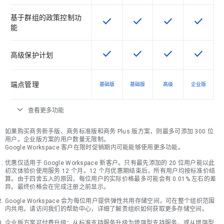
基于群组的政策控制功
check
check
check
check
该 SKU 提供此功能
该 SKU 提供此功能
该 SKU 提供此功
该 SKU
能
check
check
check
check
该 SKU 提供此功能
该 SKU 提供此功能
该 SKU 提供此功
该 SKU
高级保护计划
端点管理
基础版
基础版
高级
企业版
expand_more
查看更多功能
如果购买商务新手版、商务标准版和商务 Plus 版方案，则最多可添加 300 位
用户。企业版方案的用户数量无限制。
Google Workspace 客户在限时促销期内可能能够使用更多功能。
优惠仅适用于 Google Workspace 新客户。只有最先添加的 20 位用户能以此
初次体验价使用服务 12 个月。12 个月优惠期结束后，所有用户均按标准价结
算。由于四舍五入的原因，每位用户的实际价格最多可能会有 0.01% 左右的差
异。最终价格会在完成注册之前显示。
Google Workspace 会为每位用户提供弹性共用存储空间，可在整个组织范围
内共用。请访问我们的帮助中心，详细了解贵组织如何获取更多存储空间。
企业版方案可付费升级：从标准支持服务升级为增强型支持服务，或从增强型