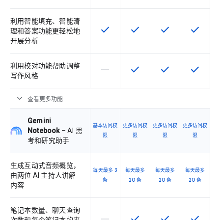
利用智能填充、智能清
check
check
check
check
该 SKU 提供此功能
该 SKU 提供此功能
该 SKU 提供此功
该 SKU
理和答案功能更轻松地
开展分析
利用校对功能帮助调整
horizontal_rule
check
check
check
该 SKU 不支持此功能
该 SKU 提供此功能
该 SKU 提供此功
该 SKU
写作风格
expand_more
查看更多功能
Gemini
基本访问权
更多访问权
更多访问权
更多访问权
Notebook
– AI 思
限
限
限
限
考和研究助手
生成互动式音频概览，
每天最多 3
每天最多
每天最多
每天最多
由两位 AI 主持人讲解
条
20 条
20 条
20 条
内容
笔记本数量、聊天查询
horizontal_rule
check
check
check
该 SKU 不支持此功能
该 SKU 提供此功能
该 SKU 提供此功
该 SKU