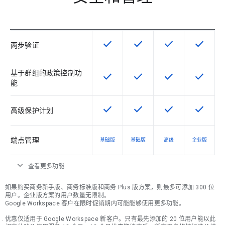
check
check
check
check
该 SKU 提供此功能
该 SKU 提供此功能
该 SKU 提供此功
该 SKU
两步验证
基于群组的政策控制功
check
check
check
check
该 SKU 提供此功能
该 SKU 提供此功能
该 SKU 提供此功
该 SKU
能
check
check
check
check
该 SKU 提供此功能
该 SKU 提供此功能
该 SKU 提供此功
该 SKU
高级保护计划
端点管理
基础版
基础版
高级
企业版
expand_more
查看更多功能
如果购买商务新手版、商务标准版和商务 Plus 版方案，则最多可添加 300 位
用户。企业版方案的用户数量无限制。
Google Workspace 客户在限时促销期内可能能够使用更多功能。
优惠仅适用于 Google Workspace 新客户。只有最先添加的 20 位用户能以此