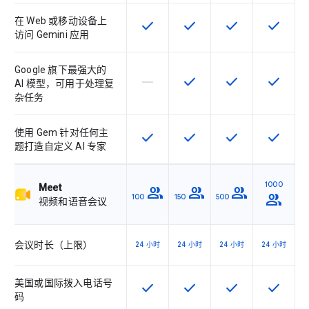
在 Web 或移动设备上
check
check
check
check
该 SKU 提供此功能
该 SKU 提供此功能
该 SKU 提供此功
该 SKU
访问 Gemini 应用
Google 旗下最强大的
horizontal_rule
check
check
check
该 SKU 不支持此功能
该 SKU 提供此功能
该 SKU 提供此功
该 SKU
AI 模型，可用于处理复
杂任务
使用 Gem 针对任何主
check
check
check
check
该 SKU 提供此功能
该 SKU 提供此功能
该 SKU 提供此功
该 SKU
题打造自定义 AI 专家
1000
Meet
group
group
group
group
100
150
500
视频和语音会议
会议时长（上限）
24 小时
24 小时
24 小时
24 小时
美国或国际拨入电话号
check
check
check
check
该 SKU 提供此功能
该 SKU 提供此功能
该 SKU 提供此功
该 SKU
码