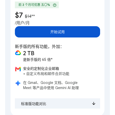
help
前 3 个月可优惠 五〇%
$7
$14
**
/用户/月
开始试用
新手版的所有功能，外加：
2 TB
是新手版的 65 倍*
安全的定制化企业邮箱
+ 自定义布局和邮件合并功能
在 Gmail、Google 文档、Google
Meet 等产品中使用 Gemini AI 助理
标准版功能对比