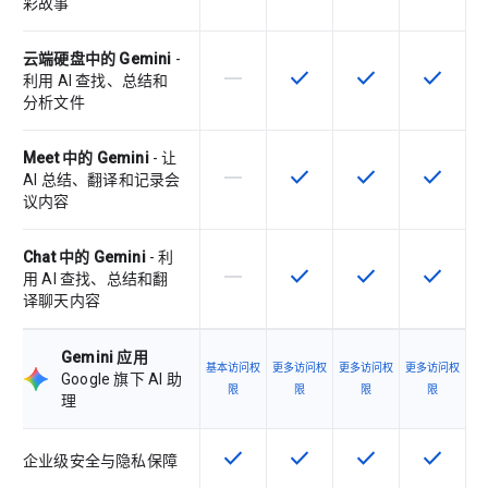
彩故事
云端硬盘中的 Gemini
-
horizontal_rule
check
check
check
该 SKU 不支持此功能
该 SKU 提供此功能
该 SKU 提供此功
该 SKU
利用 AI 查找、总结和
分析文件
Meet 中的 Gemini
- 让
horizontal_rule
check
check
check
该 SKU 不支持此功能
该 SKU 提供此功能
该 SKU 提供此功
该 SKU
AI 总结、翻译和记录会
议内容
Chat 中的 Gemini
- 利
horizontal_rule
check
check
check
该 SKU 不支持此功能
该 SKU 提供此功能
该 SKU 提供此功
该 SKU
用 AI 查找、总结和翻
译聊天内容
Gemini 应用
基本访问权
更多访问权
更多访问权
更多访问权
Google 旗下 AI 助
限
限
限
限
理
check
check
check
check
该 SKU 提供此功能
该 SKU 提供此功能
该 SKU 提供此功
该 SKU
企业级安全与隐私保障