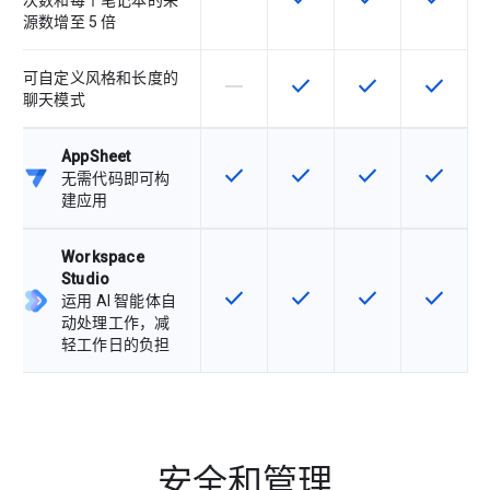
次数和每个笔记本的来
源数增至 5 倍
可自定义风格和长度的
horizontal_rule
check
check
check
该 SKU 不支持此功能
该 SKU 提供此功能
该 SKU 提供此功
该 SKU
聊天模式
AppSheet
check
check
check
check
该 SKU 提供此功能
该 SKU 提供此功能
该 SKU 提供此功
该 SKU
无需代码即可构
建应用
Workspace
Studio
check
check
check
check
该 SKU 提供此功能
该 SKU 提供此功能
该 SKU 提供此功
该 SKU
运用 AI 智能体自
动处理工作，减
轻工作日的负担
安全和管理