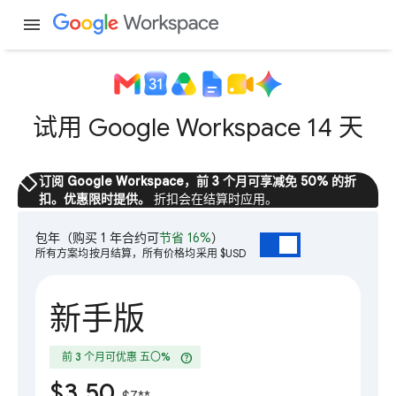
menu
试用 Google Workspace 14 天
sell
订阅 Google Workspace，前 3 个月可享减免 50% 的折
扣。优惠限时提供。
折扣会在结算时应用。
包年
（购买 1 年合约可
节省 16%
）
所有方案均按月结算，所有价格均采用 $USD
新手版
help
前 3 个月可优惠 五〇%
$3.50