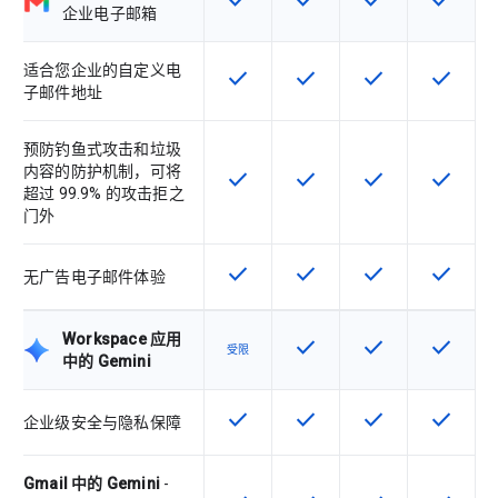
check
check
check
check
该 SKU 提供此功能
该 SKU 提供此功能
该 SKU 提供此功
该 SKU
企业电子邮箱
适合您企业的自定义电
check
check
check
check
该 SKU 提供此功能
该 SKU 提供此功能
该 SKU 提供此功
该 SKU
子邮件地址
预防钓鱼式攻击和垃圾
内容的防护机制，可将
check
check
check
check
该 SKU 提供此功能
该 SKU 提供此功能
该 SKU 提供此功
该 SKU
超过 99.9% 的攻击拒之
门外
check
check
check
check
该 SKU 提供此功能
该 SKU 提供此功能
该 SKU 提供此功
该 SKU
无广告电子邮件体验
Workspace 应用
check
check
check
该 SKU 提供此功能
该 SKU 提供此功
该 SKU
受限
中的 Gemini
check
check
check
check
该 SKU 提供此功能
该 SKU 提供此功能
该 SKU 提供此功
该 SKU
企业级安全与隐私保障
Gmail 中的 Gemini
-