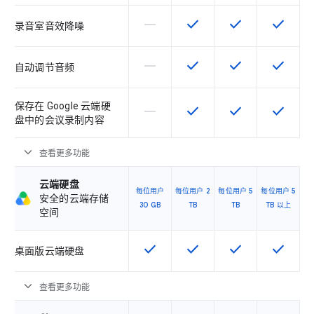
horizontal_rule
check
check
check
该 SKU 不支持此功能
该 SKU 提供此功能
该 SKU 提供此功
该 SKU
录音室音效降噪
horizontal_rule
check
check
check
该 SKU 不支持此功能
该 SKU 提供此功能
该 SKU 提供此功
该 SKU
自动调节音频
保存在 Google 云端硬
horizontal_rule
check
check
check
该 SKU 不支持此功能
该 SKU 提供此功能
该 SKU 提供此功
该 SKU
盘中的会议录制内容
expand_more
查看更多功能
云端硬盘
每位用户
每位用户 2
每位用户 5
每位用户 5
安全的云端存储
30 GB
TB
TB
TB 以上
空间
check
check
check
check
该 SKU 提供此功能
该 SKU 提供此功能
该 SKU 提供此功
该 SKU
桌面版云端硬盘
expand_more
查看更多功能