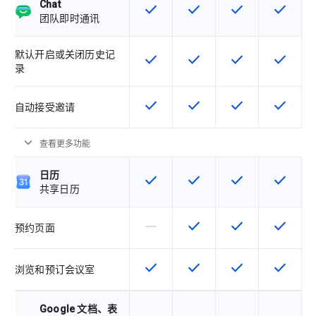
Chat
check
check
check
check
该 SKU 提供此功能
该 SKU 提供此功能
该 SKU 提供此功
该 SKU
团队即时通讯
默认开启或关闭历史记
check
check
check
check
该 SKU 提供此功能
该 SKU 提供此功能
该 SKU 提供此功
该 SKU
录
check
check
check
check
该 SKU 提供此功能
该 SKU 提供此功能
该 SKU 提供此功
该 SKU
自动接受邀请
expand_more
查看更多功能
日历
check
check
check
check
该 SKU 提供此功能
该 SKU 提供此功能
该 SKU 提供此功
该 SKU
共享日历
horizontal_rule
check
check
check
该 SKU 不支持此功能
该 SKU 提供此功能
该 SKU 提供此功
该 SKU
预约页面
check
check
check
check
该 SKU 提供此功能
该 SKU 提供此功能
该 SKU 提供此功
该 SKU
浏览和预订会议室
Google 文档、表