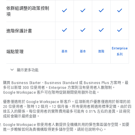
依群組調整的政策控制
check
check
check
check
這項功能適用於該 SKU
這項功能適用於該 SKU
這項功能適用於該 
這項功能
項
check
check
check
check
這項功能適用於該 SKU
這項功能適用於該 SKU
這項功能適用於該 
這項功能
進階保護計畫
Enterprise
端點管理
基本
基本
進階
系列
expand_more
顯示更多功能
購買 Business Starter、Business Standard 或 Business Plus 方案時，最
多可以新增 300 位使用者。Enterprise 方案則沒有使用者人數限制。
Google Workspace 客戶可在限時促銷期間使用額外功能。
優惠僅適用於 Google Workspace 新客戶。這項新用戶優惠僅適用於新增的前
20 位使用者，限時 12 個月。12 個月後，所有使用者將適用標準定價。由於四
捨五入的關係，每位使用者的實際費用最多可能有 0.01% 左右的差異。註冊完
成前會顯示最終金額。
Google Workspace 依使用者人數提供全機構共用的彈性集區儲存空間。如要
進一步瞭解如何為貴機構取得更多儲存空間，請前往說明中心。