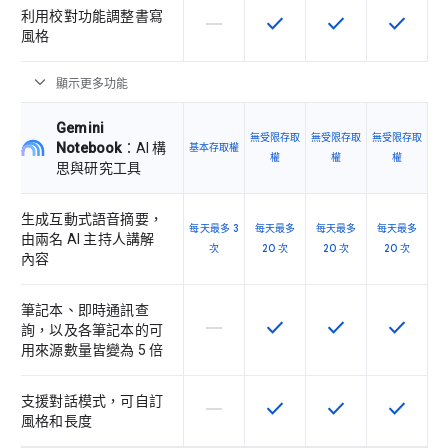
利用校對功能調整書寫
horizontal_rule
check
check
check
這個 SKU 不支援這項功能
這項功能適用於該 SKU
這項功能適用於該 
這項功能
風格
expand_more
顯示更多功能
Gemini
無受限存取
無受限存取
無受限存取
Notebook
：AI 構
基本存取權
權
權
權
思與研究工具
生成互動式語音摘要，
每天最多 3
每天最多
每天最多
每天最多
由兩名 AI 主持人講解
次
20 次
20 次
20 次
內容
筆記本、即時通訊查
horizontal_rule
check
check
check
這個 SKU 不支援這項功能
這項功能適用於該 SKU
這項功能適用於該 
這項功能
詢，以及各筆記本的可
用來源數量皆變為 5 倍
支援對話模式，可自訂
horizontal_rule
check
check
check
這個 SKU 不支援這項功能
這項功能適用於該 SKU
這項功能適用於該 
這項功能
風格和長度