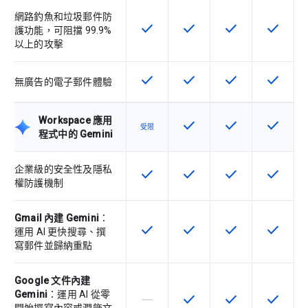
網路釣魚和垃圾郵件防
check
check
check
check
這項功能適用於該 SKU
這項功能適用於該 SKU
這項功能適用於該 
這項功能
護功能，可阻擋 99.9%
以上的攻擊
check
check
check
check
這項功能適用於該 SKU
這項功能適用於該 SKU
這項功能適用於該 
這項功能
無廣告的電子郵件體驗
Workspace 應用
check
check
check
這項功能適用於該 SKU
這項功能適用於該 
這項功能
受限
程式中的 Gemini
企業級的安全性及隱私
check
check
check
check
這項功能適用於該 SKU
這項功能適用於該 SKU
這項功能適用於該 
這項功能
權防護機制
Gmail 內建 Gemini
：
check
check
check
check
這項功能適用於該 SKU
這項功能適用於該 SKU
這項功能適用於該 
這項功能
運用 AI 更快搜尋、撰
寫郵件並歸納重點
Google 文件內建
Gemini
：運用 AI 從零
horizontal_rule
check
check
check
這個 SKU 不支援這項功能
這項功能適用於該 SKU
這項功能適用於該 
這項功能