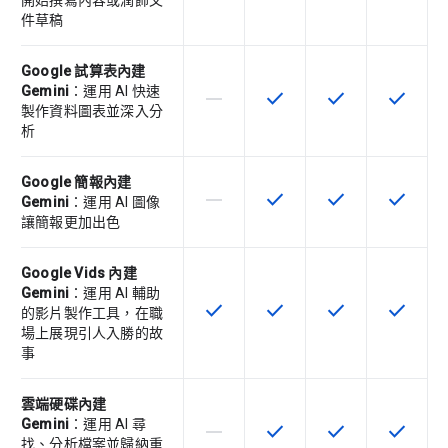
開始撰寫內容或潤飾文
件草稿
Google 試算表內建
Gemini
：運用 AI 快速
horizontal_rule
check
check
check
這個 SKU 不支援這項功能
這項功能適用於該 SKU
這項功能適用於該 
這項功能
製作資料圖表並深入分
析
Google 簡報內建
horizontal_rule
check
check
check
這個 SKU 不支援這項功能
這項功能適用於該 SKU
這項功能適用於該 
這項功能
Gemini
：運用 AI 圖像
讓簡報更加出色
Google Vids 內建
Gemini
：運用 AI 輔助
check
check
check
check
這項功能適用於該 SKU
這項功能適用於該 SKU
這項功能適用於該 
這項功能
的影片製作工具，在職
場上展現引人入勝的故
事
雲端硬碟內建
Gemini
：運用 AI 尋
horizontal_rule
check
check
check
這個 SKU 不支援這項功能
這項功能適用於該 SKU
這項功能適用於該 
這項功能
找、分析檔案並歸納重