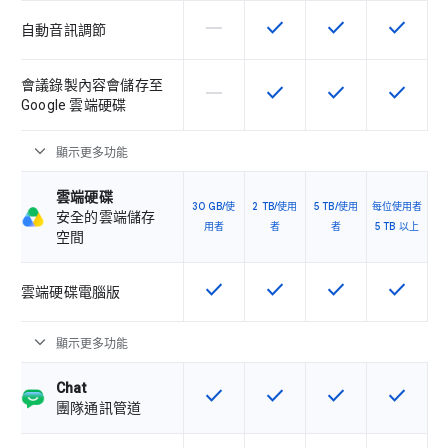
horizontal_rule
check
check
check
這個 SKU 不支援這項功能
這項功能適用於該 SKU
這項功能適用於該 
這項功能
自動音訊調節
會議錄製內容會儲存至
horizontal_rule
check
check
check
這個 SKU 不支援這項功能
這項功能適用於該 SKU
這項功能適用於該 
這項功能
Google 雲端硬碟
expand_more
顯示更多功能
雲端硬碟
30 GB/使
2 TB/使用
5 TB/使用
每位使用者
安全的雲端儲存
用者
者
者
5 TB 以上
空間
check
check
check
check
這項功能適用於該 SKU
這項功能適用於該 SKU
這項功能適用於該 
這項功能
雲端硬碟電腦版
expand_more
顯示更多功能
Chat
check
check
check
check
這項功能適用於該 SKU
這項功能適用於該 SKU
這項功能適用於該 
這項功能
團隊通訊管道