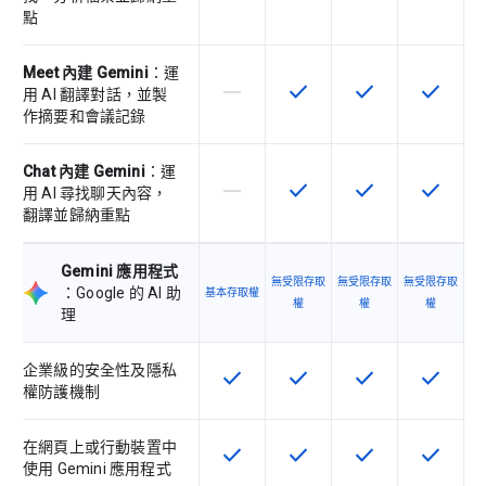
點
Meet 內建 Gemini
：運
horizontal_rule
check
check
check
這個 SKU 不支援這項功能
這項功能適用於該 SKU
這項功能適用於該 
這項功能
用 AI 翻譯對話，並製
作摘要和會議記錄
Chat 內建 Gemini
：運
horizontal_rule
check
check
check
這個 SKU 不支援這項功能
這項功能適用於該 SKU
這項功能適用於該 
這項功能
用 AI 尋找聊天內容，
翻譯並歸納重點
Gemini 應用程式
無受限存取
無受限存取
無受限存取
：Google 的 AI 助
基本存取權
權
權
權
理
企業級的安全性及隱私
check
check
check
check
這項功能適用於該 SKU
這項功能適用於該 SKU
這項功能適用於該 
這項功能
權防護機制
在網頁上或行動裝置中
check
check
check
check
這項功能適用於該 SKU
這項功能適用於該 SKU
這項功能適用於該 
這項功能
使用 Gemini 應用程式