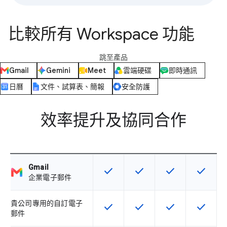
比較所有 Workspace 功能
跳至產品
Gmail
Gemini
Meet
雲端硬碟
即時通訊
日曆
文件、試算表、簡報
安全防護
效率提升及協同合作
Gmail
check
check
check
check
這項功能適用於該 SKU
這項功能適用於該 SKU
這項功能適用於該 
這項功能
企業電子郵件
貴公司專用的自訂電子
check
check
check
check
這項功能適用於該 SKU
這項功能適用於該 SKU
這項功能適用於該 
這項功能
郵件