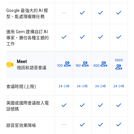
Google 最強大的 AI 模
horizontal_rule
check
check
check
這個 SKU 不支援這項功能
這項功能適用於該 SKU
這項功能適用於該 
這項功能
型，能處理複雜任務
運用 Gem 建構自訂 AI
check
check
check
check
這項功能適用於該 SKU
這項功能適用於該 SKU
這項功能適用於該 
這項功能
專家，勝任各種主題的
工作
1000
Meet
group
group
group
group
100
150
500
視訊和語音會議
會議時間 (上限)
24 小時
24 小時
24 小時
24 小時
美國或國際會議撥入電
check
check
check
check
這項功能適用於該 SKU
這項功能適用於該 SKU
這項功能適用於該 
這項功能
話號碼
horizontal_rule
check
check
check
這個 SKU 不支援這項功能
這項功能適用於該 SKU
這項功能適用於該 
這項功能
錄音室效果降噪