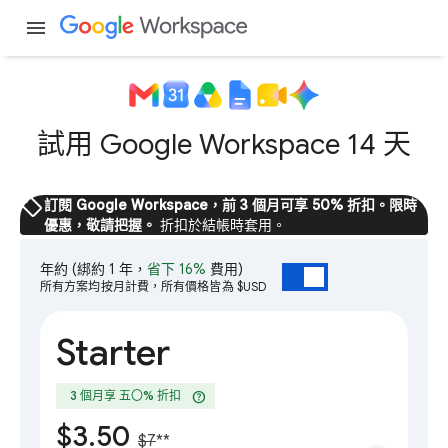
menu
試用 Google Workspace 14 天
sell
訂閱 Google Workspace，前 3 個月可享 50% 折扣。限時
優惠，敬請把握。
折扣於結帳時套用。
年約
(綁約 1 年，
省下 16%
費用)
所有方案均按月計費，所有價格皆為 $USD
Starter
help
3 個月享 五〇% 折扣
$3.50
$7
**