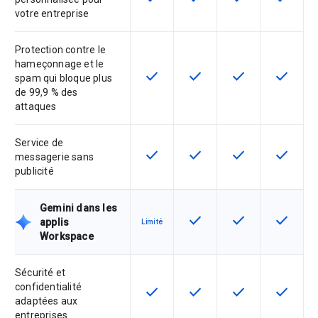
votre entreprise
Protection contre le
hameçonnage et le
check
check
check
check
Cette fonctionnalité est disponible
Cette fonctionnalité est d
Cette fonctionnal
Cette fon
spam qui bloque plus
de 99,9 % des
attaques
Service de
check
check
check
check
Cette fonctionnalité est disponible
Cette fonctionnalité est d
Cette fonctionnal
Cette fon
messagerie sans
publicité
Gemini dans les
check
check
check
Cette fonctionnalité est d
Cette fonctionnal
Cette fon
applis
Limité
Workspace
Sécurité et
confidentialité
check
check
check
check
Cette fonctionnalité est disponible
Cette fonctionnalité est d
Cette fonctionnal
Cette fon
adaptées aux
entreprises