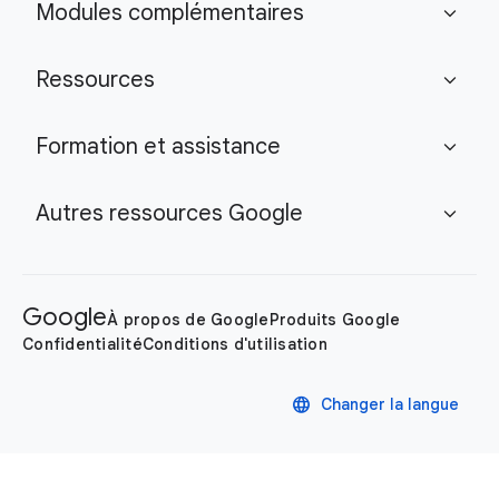
Modules complémentaires
expand_more
Ressources
expand_more
Formation et assistance
expand_more
Autres ressources Google
expand_more
Google
À propos de Google
Produits Google
Confidentialité
Conditions d'utilisation
language
Changer la langue