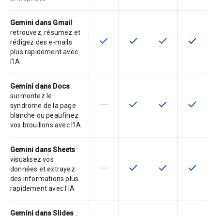
Gemini dans Gmail
:
retrouvez, résumez et
check
check
check
check
Cette fonctionnalité est disponible
Cette fonctionnalité est d
Cette fonctionnal
Cette fon
rédigez des e-mails
plus rapidement avec
l'IA
Gemini dans Docs
:
surmontez le
horizontal_rule
check
check
check
Cette fonctionnalité n'est pas com
Cette fonctionnalité est d
Cette fonctionnal
Cette fon
syndrome de la page
blanche ou peaufinez
vos brouillons avec l'IA
Gemini dans Sheets
:
visualisez vos
horizontal_rule
check
check
check
Cette fonctionnalité n'est pas com
Cette fonctionnalité est d
Cette fonctionnal
Cette fon
données et extrayez
des informations plus
rapidement avec l'IA
Gemini dans Slides
: