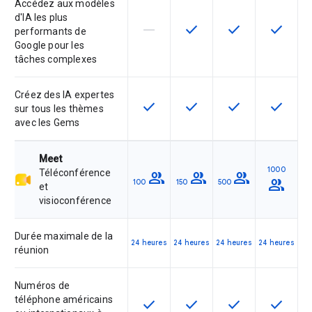
Accédez aux modèles
d'IA les plus
horizontal_rule
check
check
check
Cette fonctionnalité n'est pas com
Cette fonctionnalité est d
Cette fonctionnal
Cette fon
performants de
Google pour les
tâches complexes
Créez des IA expertes
check
check
check
check
Cette fonctionnalité est disponible
Cette fonctionnalité est d
Cette fonctionnal
Cette fon
sur tous les thèmes
avec les Gems
Meet
1000
Téléconférence
group
group
group
group
100
150
500
et
visioconférence
Durée maximale de la
24 heures
24 heures
24 heures
24 heures
réunion
Numéros de
téléphone américains
check
check
check
check
Cette fonctionnalité est disponible
Cette fonctionnalité est d
Cette fonctionnal
Cette fon