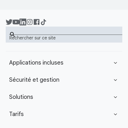
search
Rechercher sur ce site
Applications incluses
expand_more
Sécurité et gestion
expand_more
Solutions
expand_more
Tarifs
expand_more