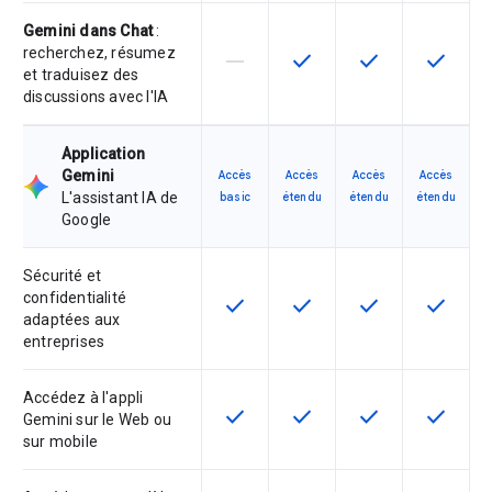
Gemini dans Chat
:
recherchez, résumez
horizontal_rule
check
check
check
Cette fonctionnalité n'est pas com
Cette fonctionnalité est d
Cette fonctionnal
Cette fon
et traduisez des
discussions avec l'IA
Application
Gemini
Accès
Accès
Accès
Accès
L'assistant IA de
basic
étendu
étendu
étendu
Google
Sécurité et
confidentialité
check
check
check
check
Cette fonctionnalité est disponible
Cette fonctionnalité est d
Cette fonctionnal
Cette fon
adaptées aux
entreprises
Accédez à l'appli
check
check
check
check
Cette fonctionnalité est disponible
Cette fonctionnalité est d
Cette fonctionnal
Cette fon
Gemini sur le Web ou
sur mobile