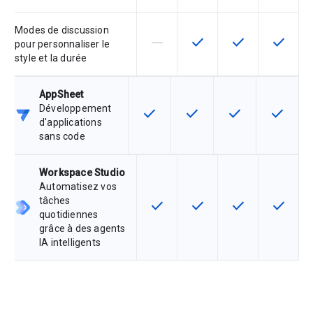
Modes de discussion
horizontal_rule
check
check
check
Cette fonctionnalité n'est pas co
Cette fonctionnalité est 
Cette fonctionnal
Cette fo
pour personnaliser le
style et la durée
AppSheet
Développement
check
check
check
check
Cette fonctionnalité est disponible
Cette fonctionnalité est d
Cette fonctionnal
Cette fon
d'applications
sans code
Workspace Studio
Automatisez vos
tâches
check
check
check
check
Cette fonctionnalité est disponib
Cette fonctionnalité est 
Cette fonctionnal
Cette fo
quotidiennes
grâce à des agents
IA intelligents