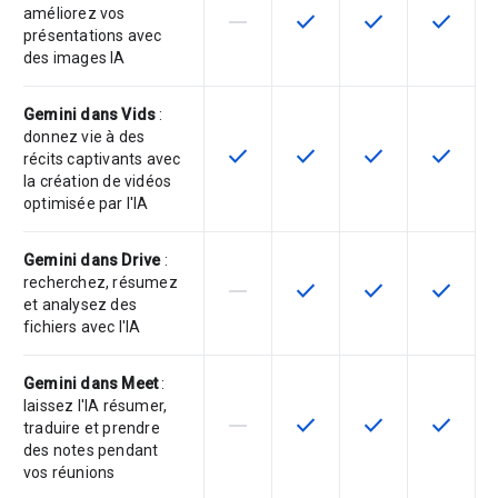
améliorez vos
horizontal_rule
check
check
check
Cette fonctionnalité n'est pas com
Cette fonctionnalité est d
Cette fonctionnal
Cette fon
présentations avec
des images IA
Gemini dans Vids
:
donnez vie à des
check
check
check
check
Cette fonctionnalité est disponible
Cette fonctionnalité est d
Cette fonctionnal
Cette fon
récits captivants avec
la création de vidéos
optimisée par l'IA
Gemini dans Drive
:
recherchez, résumez
horizontal_rule
check
check
check
Cette fonctionnalité n'est pas com
Cette fonctionnalité est d
Cette fonctionnal
Cette fon
et analysez des
fichiers avec l'IA
Gemini dans Meet
:
laissez l'IA résumer,
horizontal_rule
check
check
check
Cette fonctionnalité n'est pas com
Cette fonctionnalité est d
Cette fonctionnal
Cette fon
traduire et prendre
des notes pendant
vos réunions