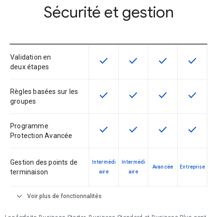
Sécurité et gestion
Validation en
check
check
check
check
Cette fonctionnalité est disponible
Cette fonctionnalité est d
Cette fonctionnal
Cette fon
deux étapes
Règles basées sur les
check
check
check
check
Cette fonctionnalité est disponible
Cette fonctionnalité est d
Cette fonctionnal
Cette fon
groupes
Programme
check
check
check
check
Cette fonctionnalité est disponible
Cette fonctionnalité est d
Cette fonctionnal
Cette fon
Protection Avancée
Gestion des points de
Intermédi
Intermédi
Avancée
Entreprise
terminaison
aire
aire
expand_more
Voir plus de fonctionnalités