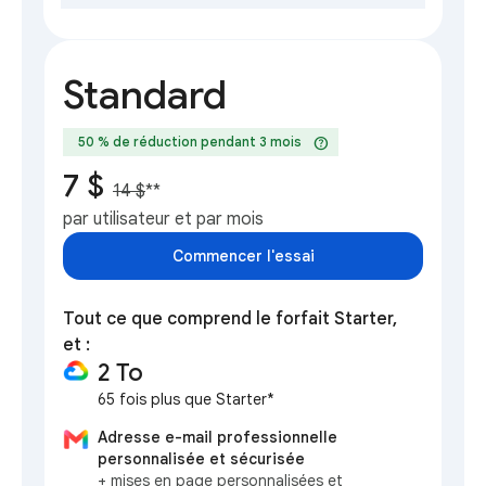
Standard
help
50 % de réduction pendant 3 mois
7 $
14 $
**
par utilisateur et par mois
Commencer l'essai
Tout ce que comprend le forfait Starter,
et :
2 To
65 fois plus que Starter*
Adresse e-mail professionnelle
personnalisée et sécurisée
+ mises en page personnalisées et