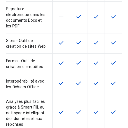
Signature
électronique dans les
horizontal_rule
check
check
check
Cette fonctionnalité n'est pas com
Cette fonctionnalité est d
Cette fonctionnal
Cette fon
documents Docs et
les PDF
Sites - Outil de
check
check
check
check
Cette fonctionnalité est disponible
Cette fonctionnalité est d
Cette fonctionnal
Cette fon
création de sites Web
Forms - Outil de
check
check
check
check
Cette fonctionnalité est disponible
Cette fonctionnalité est d
Cette fonctionnal
Cette fon
création d'enquêtes
Interopérabilité avec
check
check
check
check
Cette fonctionnalité est disponible
Cette fonctionnalité est d
Cette fonctionnal
Cette fon
les fichiers Office
Analyses plus faciles
grâce à Smart Fill, au
check
check
check
check
Cette fonctionnalité est disponible
Cette fonctionnalité est d
Cette fonctionnal
Cette fon
nettoyage intelligent
des données et aux
réponses