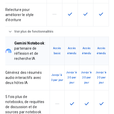
Relecture pour
horizontal_rule
check
check
check
Cette fonctionnalité n'est pas com
Cette fonctionnalité est d
Cette fonctionnal
Cette fon
améliorer le style
d'écriture
expand_more
Voir plus de fonctionnalités
Gemini Notebook
:
partenaire de
Accès
Accès
Accès
Accès
réflexion et de
basic
étendu
étendu
étendu
recherche IA
Générez des résumés
Jusqu'à
Jusqu'à
Jusqu'à
Jusqu'à
audio interactifs avec
20 par
20 par
20 par
3 par jour
deux hôtes IA
jour
jour
jour
5 fois plus de
notebooks, de requêtes
horizontal_rule
check
check
check
Cette fonctionnalité n'est pas co
Cette fonctionnalité est 
Cette fonctionnal
Cette fo
de discussion et de
sources par notebook