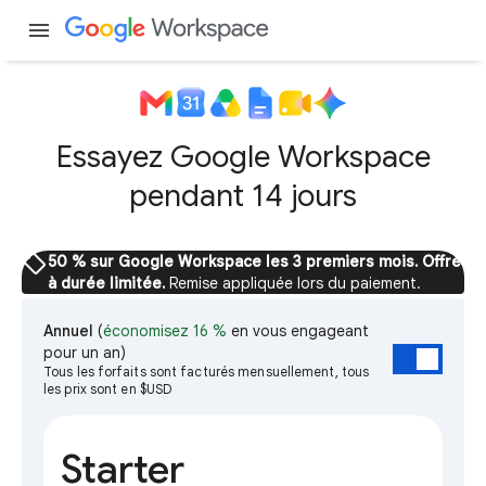
menu
Essayez Google Workspace
pendant 14 jours
sell
50 % sur Google Workspace les 3 premiers mois. Offre
à durée limitée.
Remise appliquée lors du paiement.
Annuel
(
économisez 16 %
en vous engageant
pour un an)
Tous les forfaits sont facturés mensuellement, tous
les prix sont en $USD
Starter