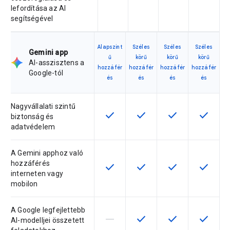
lefordítása az AI
segítségével
Alapszint
Széles
Széles
Széles
Gemini app
ű
körű
körű
körű
AI-asszisztens a
hozzáfér
hozzáfér
hozzáfér
hozzáfér
Google-tól
és
és
és
és
Nagyvállalati szintű
check
check
check
check
Ez a funkció az adott termékváltoz
Ez a funkció az adott ter
Ez a funkció az a
Ez a fun
biztonság és
adatvédelem
A Gemini apphoz való
hozzáférés
check
check
check
check
Ez a funkció az adott termékváltoz
Ez a funkció az adott ter
Ez a funkció az a
Ez a fun
interneten vagy
mobilon
A Google legfejlettebb
horizontal_rule
check
check
check
Ez a termékváltozat nem támogatja 
Ez a funkció az adott ter
Ez a funkció az a
Ez a fun
AI-modelljei összetett