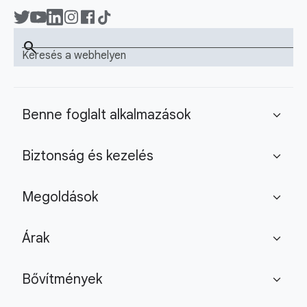
search
Keresés a webhelyen
Benne foglalt alkalmazások
expand_more
Biztonság és kezelés
expand_more
Megoldások
expand_more
Árak
expand_more
Bővítmények
expand_more