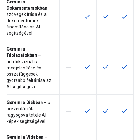
Gemini a
Dokumentumokban
–
szövegek írása és a
horizontal_rule
check
check
check
Ez a termékváltozat nem támogatja
Ez a funkció az adott ter
Ez a funkció az a
Ez a fun
dokumentumok
finomítása az AI
segítségével
Gemini a
Táblázatokban
–
adatok vizuális
horizontal_rule
check
check
check
Ez a termékváltozat nem támogatja
Ez a funkció az adott ter
Ez a funkció az a
Ez a fun
megjelenítése és
összefüggések
gyorsabb feltárása az
AI segítségével
Gemini a Diákban
– a
prezentációk
horizontal_rule
check
check
check
Ez a termékváltozat nem támogatja
Ez a funkció az adott ter
Ez a funkció az a
Ez a fun
ragyogóvá tétele AI-
képek segítségével
Gemini a Vidsben
–