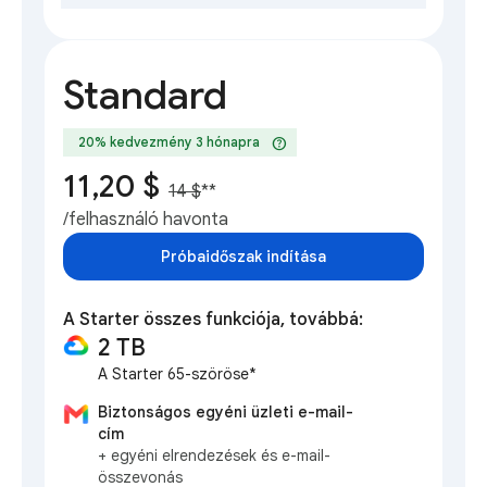
Standard
help
20% kedvezmény 3 hónapra
11,20 $
14 $
**
/felhasználó havonta
Próbaidőszak indítása
A Starter összes funkciója, továbbá:
2 TB
A Starter 65-szöröse*
Biztonságos egyéni üzleti e-mail-
cím
+ egyéni elrendezések és e-mail-
összevonás