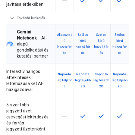
horizontal_rule
check
check
check
javítása érdekében
expand_more
További funkciók
Gemini
Alapszint
Széles
Széles
Széles
Notebook
– AI-
ű
körű
körű
körű
alapú
hozzáfér
hozzáfér
hozzáfér
hozzáfér
gondolkodási és
és
és
és
és
kutatási partner
Interaktív hangos
Naponta
Naponta
Naponta
Naponta
áttekintések
legfeljebb
legfeljebb
legfeljebb
legfeljebb
létrehozása két AI-
3
20
20
20
házigazdával
5-ször több
jegyzetfüzet,
horizontal_rule
check
check
check
Ez a termékváltozat nem támogatja 
Ez a funkció az adott ter
Ez a funkció az a
Ez a fun
csevegési lekérdezés
és forrás
jegyzetfüzetenként