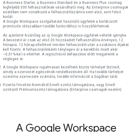
A Business Starter, a Business Standard és a Business Plus csomag
legfeljebb 300 felhasználónak vásárolható meg. Az Enterprise csomagok
esetében nem vonatkozik a felhasználószámra sem alsó, sem felső
korlát.
A Google Workspace szolgáltatást használó ügyfelek a korlátozott
promóciós időszakban további funkciókhoz is hozzáférhetnek.
Az ajánlatot kizárólag az új Google Workspace-ügyfelek vehetik igénybe.
A bevezető ár csak az első 20 hozzáadott felhasználóra érvényes, 12
hónapra. 12 hónap elteltével minden felhasználó után a szokásos díjakat
kell fizetni. A felhasználónkénti tényleges ár a kerekítés miatt akár
~0,01%-kal is eltérhet. A regisztráció befejezése előtt megjelenik a
végleges ár.
A Google Workspace rugalmasan kezelhető közös tárhelyet biztosít,
amely a szervezet egészének rendelkezésére áll. Ha további tárhelyet
szeretne szervezete számára, további információt a Súgóban talál.
Fizetős frissítés Normálról Emelt szintű támogatásra, vagy Emelt
szintűről Prémiumszintű támogatásra (Enterprise csomagok esetén)
A Google Workspace