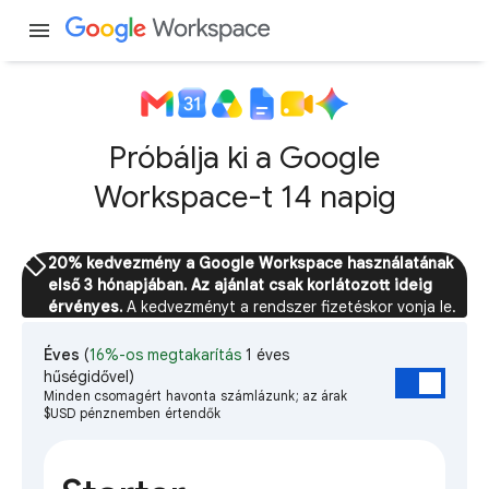
menu
Próbálja ki a Google
Workspace-t 14 napig
sell
20% kedvezmény a Google Workspace használatának
első 3 hónapjában. Az ajánlat csak korlátozott ideig
érvényes.
A kedvezményt a rendszer fizetéskor vonja le.
Éves
(
16%-os megtakarítás
1 éves
hűségidővel)
Minden csomagért havonta számlázunk; az árak
$USD pénznemben értendők