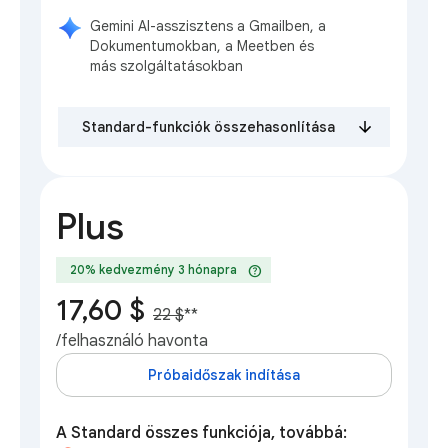
Gemini AI-asszisztens a Gmailben, a
Dokumentumokban, a Meetben és
más szolgáltatásokban
Standard-funkciók összehasonlítása
Plus
help
20% kedvezmény 3 hónapra
17,60 $
22 $
**
/felhasználó havonta
Próbaidőszak indítása
A Standard összes funkciója, továbbá: