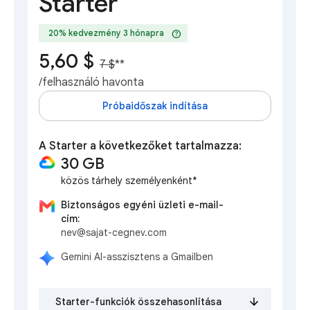
Starter
help
20% kedvezmény 3 hónapra
5,60 $
7 $
**
/felhasználó havonta
Próbaidőszak indítása
A Starter a következőket tartalmazza:
30 GB
közös tárhely személyenként*
Biztonságos egyéni üzleti e-mail-
cím:
nev@sajat-cegnev.com
Gemini AI-asszisztens a Gmailben
Starter-funkciók összehasonlítása