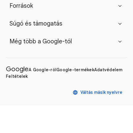
Források
expand_more
Súgó és támogatás
expand_more
Még több a Google-tól
expand_more
Google
A Google-ról
Google-termékek
Adatvédelem
Feltételek
language
Váltás másik nyelvre