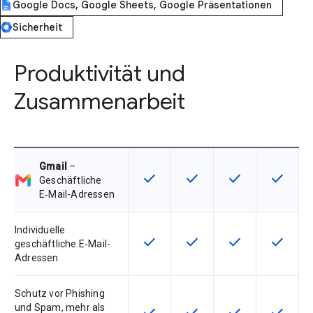
Google Docs, Google Sheets, Google Präsentationen
Sicherheit
Produktivität und
Zusammenarbeit
Gmail
–
check
check
check
check
Diese Funktion ist für die Artikel
Diese Funktion ist für die
Diese Funktion is
Diese Fu
Geschäftliche
E‑Mail-Adressen
Individuelle
check
check
check
check
Diese Funktion ist für die Artikel
Diese Funktion ist für die
Diese Funktion is
Diese Fu
geschäftliche E‑Mail-
Adressen
Schutz vor Phishing
und Spam, mehr als
Diese Funktion ist für die Artikel
Diese Funktion ist für die
Diese Funktion is
Diese Fu