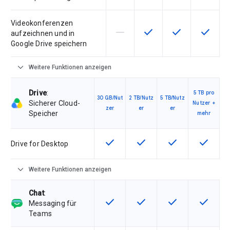
Videokonferenzen
horizontal_rule
check
check
check
Diese Funktion ist für die Artik
Diese Funktion ist für d
Diese Funktion i
Diese Fu
aufzeichnen und in
Google Drive speichern
expand_more
Weitere Funktionen anzeigen
Drive
:
5 TB pro
30 GB/Nut
2 TB/Nutz
5 TB/Nutz
Sicherer Cloud-
Nutzer +
zer
er
er
Speicher
mehr
check
check
check
check
Diese Funktion ist für die Artikel
Diese Funktion ist für die
Diese Funktion is
Diese Fu
Drive for Desktop
expand_more
Weitere Funktionen anzeigen
Chat
:
check
check
check
check
Diese Funktion ist für die Artikel
Diese Funktion ist für die
Diese Funktion is
Diese Fu
Messaging für
Teams