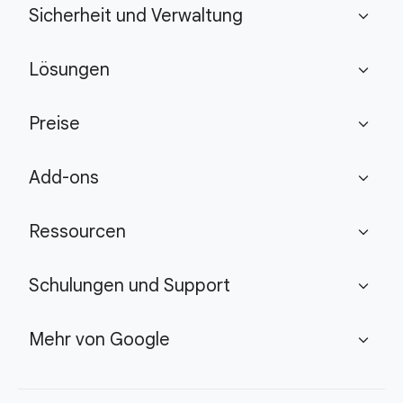
Sicherheit und Verwaltung
expand_more
Lösungen
expand_more
Preise
expand_more
Add-ons
expand_more
Ressourcen
expand_more
Schulungen und Support
expand_more
Mehr von Google
expand_more