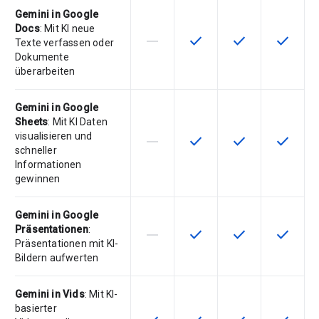
Gemini in Google
Docs
: Mit KI neue
horizontal_rule
check
check
check
Diese Funktion ist für die Artikeln
Diese Funktion ist für die
Diese Funktion is
Diese Fu
Texte verfassen oder
Dokumente
überarbeiten
Gemini in Google
Sheets
: Mit KI Daten
visualisieren und
horizontal_rule
check
check
check
Diese Funktion ist für die Artikeln
Diese Funktion ist für die
Diese Funktion is
Diese Fu
schneller
Informationen
gewinnen
Gemini in Google
Präsentationen
:
horizontal_rule
check
check
check
Diese Funktion ist für die Artikeln
Diese Funktion ist für die
Diese Funktion is
Diese Fu
Präsentationen mit KI-
Bildern aufwerten
Gemini in Vids
: Mit KI-
basierter