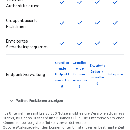
2-Faktor-
check
check
check
check
Diese Funktion ist für die Artikel
Diese Funktion ist für die
Diese Funktion is
Diese Fu
Authentifizierung
Gruppenbasierte
check
check
check
check
Diese Funktion ist für die Artikel
Diese Funktion ist für die
Diese Funktion is
Diese Fu
Richtlinien
Erweitertes
check
check
check
check
Diese Funktion ist für die Artikel
Diese Funktion ist für die
Diese Funktion is
Diese Fu
Sicherheitsprogramm
Grundleg
Grundleg
Erweiterte
ende
ende
Endpunkt
Endpunktverwaltung
Endpunkt
Endpunkt
Enterprise
verwaltun
verwaltun
verwaltun
g
g
g
expand_more
Weitere Funktionen anzeigen
Für Unternehmen mit bis zu 300 Nutzern gibt es die Versionen Business
Starter, Business Standard und Business Plus. Die Enterprise-Versionen
können für beliebig viele Nutzer verwendet werden.
Google Workspace-Kunden können unter Umständen für bestimmte Zeit