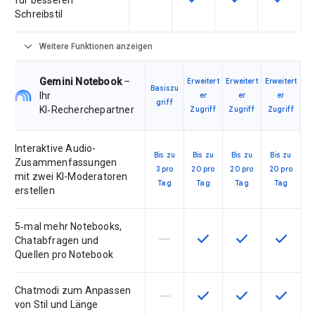
für besseren
Schreibstil
expand_more
Weitere Funktionen anzeigen
Gemini Notebook
–
Erweitert
Erweitert
Erweitert
Basiszu
Ihr
er
er
er
griff
KI‑Recherchepartner
Zugriff
Zugriff
Zugriff
Interaktive Audio-
Bis zu
Bis zu
Bis zu
Bis zu
Zusammenfassungen
3 pro
20 pro
20 pro
20 pro
mit zwei KI-Moderatoren
Tag
Tag
Tag
Tag
erstellen
5‑mal mehr Notebooks,
horizontal_rule
check
check
check
Diese Funktion ist für die Artik
Diese Funktion ist für d
Diese Funktion i
Diese Fu
Chatabfragen und
Quellen pro Notebook
Chatmodi zum Anpassen
horizontal_rule
check
check
check
Diese Funktion ist für die Artik
Diese Funktion ist für d
Diese Funktion i
Diese Fu
von Stil und Länge