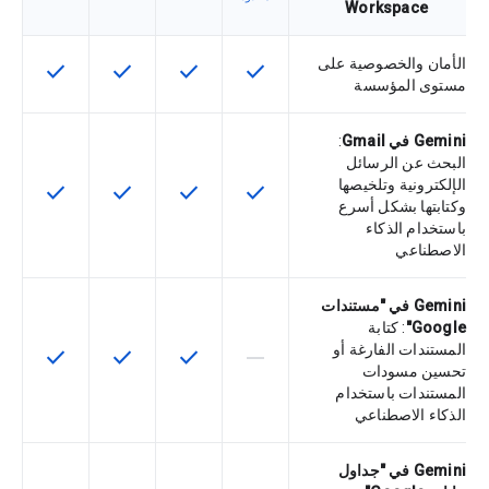
Workspace
الأمان والخصوصية على
check
check
check
check
تتوفّر هذه الميزة لرمز التخزين التعريفي
تتوفّر هذه الميزة لرمز التخزي
تتوفّر هذه الميزة لر
تتوفّر هذه
مستوى المؤسسة
Gemini في Gmail
:
البحث عن الرسائل
الإلكترونية وتلخيصها
check
check
check
check
تتوفّر هذه الميزة لرمز التخزين التعريفي
تتوفّر هذه الميزة لرمز التخزي
تتوفّر هذه الميزة لر
تتوفّر هذه
وكتابتها بشكل أسرع
باستخدام الذكاء
الاصطناعي
Gemini في "مستندات
Google"
: كتابة
المستندات الفارغة أو
check
check
check
horizontal_rule
لا تتوفّر هذه الميزة لرمز التخزين التعري
تتوفّر هذه الميزة لرمز التخزي
تتوفّر هذه الميزة لر
تتوفّر هذه
تحسين مسودات
المستندات باستخدام
الذكاء الاصطناعي
Gemini في "جداول