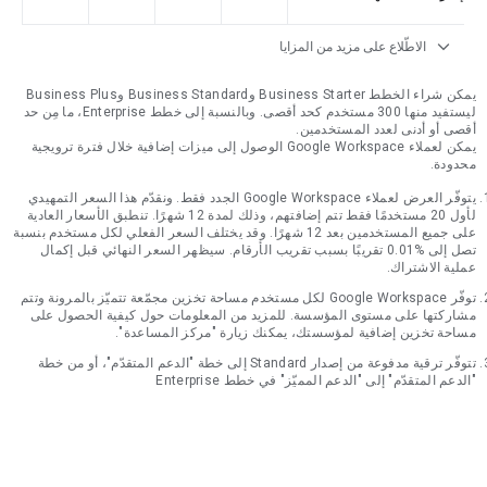
expand_more
الاطّلاع على مزيد من المزايا
يمكن شراء الخطط Business Starter وBusiness Standard وBusiness Plus
ليستفيد منها 300 مستخدم كحد أقصى. وبالنسبة إلى خطط Enterprise، ما مِن حد
أقصى أو أدنى لعدد المستخدمين.
يمكن لعملاء Google Workspace الوصول إلى ميزات إضافية خلال فترة ترويجية
محدودة.
يتوفّر العرض لعملاء Google Workspace الجدد فقط. ونقدّم هذا السعر التمهيدي
لأول 20 مستخدمًا فقط تتم إضافتهم، وذلك لمدة 12 شهرًا. تنطبق الأسعار العادية
على جميع المستخدمين بعد 12 شهرًا. وقد يختلف السعر الفعلي لكل مستخدم بنسبة
تصل إلى %0.01 تقريبًا بسبب تقريب الأرقام. سيظهر السعر النهائي قبل إكمال
عملية الاشتراك.
توفّر Google Workspace لكل مستخدم مساحة تخزين مجمّعة تتميّز بالمرونة وتتم
مشاركتها على مستوى المؤسسة. للمزيد من المعلومات حول كيفية الحصول على
مساحة تخزين إضافية لمؤسستك، يمكنك زيارة "مركز المساعدة".
تتوفّر ترقية مدفوعة من إصدار Standard إلى خطة "الدعم المتقدّم"، أو من خطة
"الدعم المتقدّم" إلى "الدعم المميّز" في خطط Enterprise