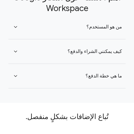
Workspace
من هو المستخدم؟
expand_more
كيف يمكنني الشراء والدفع؟
expand_more
ما هي خطة الدفع؟
expand_more
تُباع الإضافات بشكلٍ منفصل.