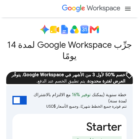
menu
جرِّب Google Workspace لمدة 14
يومًا
sell
خصم %50 لأول 3 من الأشهر في Google Workspace. يتوفّر
العرض لفترة محدودة.
يتم تطبيق الخصم عند الدفع.
خطة سنوية
(يمكنك
توفير %16
مع الالتزام بالاشتراك
لمدة سنة)
تتم فوترة جميع الخطط شهريًا، وجميع الأسعار $USD
Starter