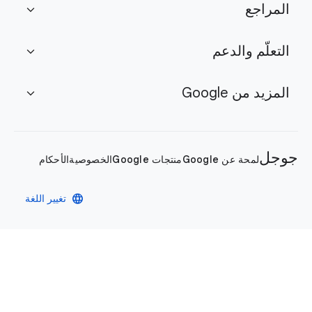
المراجع
expand_more
التعلّم والدعم
expand_more
المزيد من Google
expand_more
جوجل
لمحة عن Google
منتجات Google
الخصوصية
الأحكام
language
تغيير اللغة
سياسة الخصوصية
الأحكام