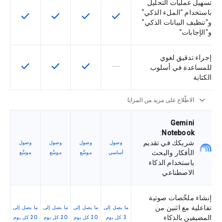
تسهيل عمليات التحليل
باستخدام "الملء الذكي"
check
check
check
check
تتوفّر هذه الميزة لرمز التخزين التعريفي
تتوفّر هذه الميزة لرمز التخزي
تتوفّر هذه الميزة لر
تتوفّر هذه
و"تنظيف البيانات الذكي"
و"الإجابات"
إجراء تدقيق لغوي
check
check
check
horizontal_rule
لا تتوفّر هذه الميزة لرمز التخزين التعري
تتوفّر هذه الميزة لرمز التخزي
تتوفّر هذه الميزة لر
تتوفّر هذه
للمساعدة في أسلوب
الكتابة
expand_more
الاطّلاع على مزيد من المزايا
‫Gemini
:
Notebook
شريكك في تقديم
وصول
وصول
وصول
وصول
الأفكار والبحث
أساسي
موسَّع
موسَّع
موسَّع
باستخدام الذكاء
الاصطناعي
إنشاء ملخّصات صوتية
تفاعلية مع اثنين من
ما يصل إلى
ما يصل إلى
ما يصل إلى
ما يصل إلى
المضيفين بالذكاء
3 كل يوم
20 كل يوم
20 كل يوم
20 كل يوم