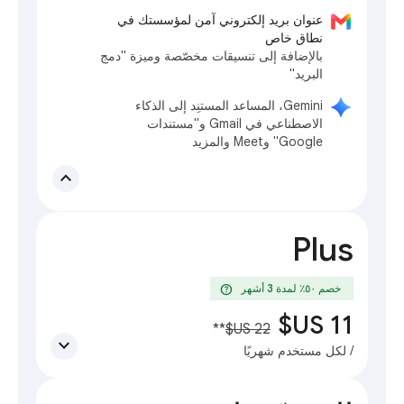
عنوان بريد إلكتروني آمن لمؤسستك في
نطاق خاص
بالإضافة إلى تنسيقات مخصّصة وميزة "دمج
البريد"
‫Gemini، المساعد المستنِد إلى الذكاء
الاصطناعي في Gmail و"مستندات
Google" وMeet والمزيد
expand_less
Plus
help
خصم ٥٠٪؜ لمدة 3 أشهر
**
expand_more
/ لكل مستخدم شهريًا