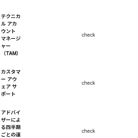
テクニカ
ル アカ
ウント
check
マネージ
ャー
（TAM）
カスタマ
ー アウ
check
ェア サ
ポート
アドバイ
ザーによ
る四半期
check
ごとの運