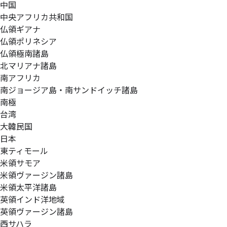
中国
中央アフリカ共和国
仏領ギアナ
仏領ポリネシア
仏領極南諸島
北マリアナ諸島
南アフリカ
南ジョージア島・南サンドイッチ諸島
南極
台湾
大韓民国
日本
東ティモール
米領サモア
米領ヴァージン諸島
米領太平洋諸島
英領インド洋地域
英領ヴァージン諸島
西サハラ