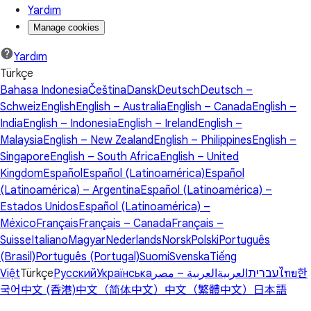
Yardım
Manage cookies
Yardım
Türkçe
Bahasa Indonesia
Čeština
Dansk
Deutsch
Deutsch –
Schweiz
English
English – Australia
English – Canada
English –
India
English – Indonesia
English – Ireland
English –
Malaysia
English – New Zealand
English – Philippines
English –
Singapore
English – South Africa
English – United
Kingdom
Español
Español (Latinoamérica)
Español
(Latinoamérica) – Argentina
Español (Latinoamérica) –
Estados Unidos
Español (Latinoamérica) –
México
Français
Français – Canada
Français –
Suisse
Italiano
Magyar
Nederlands
Norsk
Polski
Português
(Brasil)
Português (Portugal)
Suomi
Svenska
Tiếng
Việt
Türkçe
Русский
Українська
العربية – مصر
العربية
עברית
ไทย
한
국어
中文 (香港)
中文（简体中文）
中文（繁體中文）
日本語