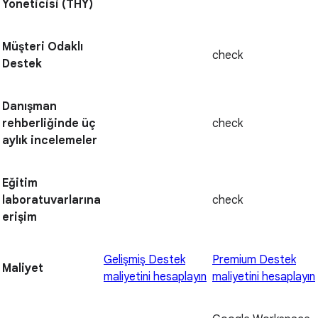
Yöneticisi (THY)
Müşteri Odaklı
check
Destek
Danışman
rehberliğinde üç
check
aylık incelemeler
Eğitim
laboratuvarlarına
check
erişim
Gelişmiş Destek
Premium Destek
Maliyet
maliyetini hesaplayın
maliyetini hesaplayın