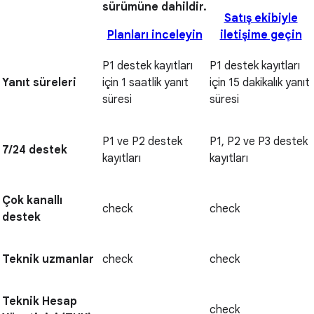
sürümüne dahildir.
Satış ekibiyle
Planları inceleyin
iletişime geçin
P1 destek kayıtları
P1 destek kayıtları
Yanıt süreleri
için 1 saatlik yanıt
için 15 dakikalık yanıt
süresi
süresi
P1 ve P2 destek
P1, P2 ve P3 destek
7/24 destek
kayıtları
kayıtları
Çok kanallı
check
check
destek
Teknik uzmanlar
check
check
Teknik Hesap
check