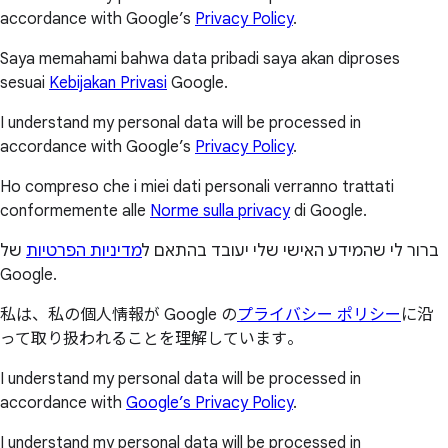
accordance with Google’s
Privacy Policy
.
Saya memahami bahwa data pribadi saya akan diproses
sesuai
Kebijakan Privasi
Google.
I understand my personal data will be processed in
accordance with Google’s
Privacy Policy
.
Ho compreso che i miei dati personali verranno trattati
conformemente alle
Norme sulla privacy
di Google.
ברור לי שהמידע האישי שלי יעובד בהתאם ל
מדיניות הפרטיות
של
Google.
私は、私の個人情報が Google の
プライバシー ポリシー
に沿
って取り扱われることを理解しています。
I understand my personal data will be processed in
accordance with
Google’s Privacy Policy
.
I understand my personal data will be processed in