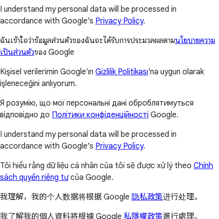
I understand my personal data will be processed in
accordance with Google’s
Privacy Policy
.
ฉันเข้าใจว่าข้อมูลส่วนตัวของฉันจะได้รับการประมวลผลตาม
นโยบายความ
เป็นส่วนตัว
ของ Google
Kişisel verilerimin Google'ın
Gizlilik Politikası
'na uygun olarak
işleneceğini anlıyorum.
Я розумію, що мої персональні дані оброблятимуться
відповідно до
Політики конфіденційності
Google.
I understand my personal data will be processed in
accordance with Google’s
Privacy Policy
.
Tôi hiểu rằng dữ liệu cá nhân của tôi sẽ được xử lý theo
Chính
sách quyền riêng tư
của Google.
我理解，我的个人数据将根据 Google
隐私政策
进行处理。
我了解我的個人資料將根據 Google
私隱權政策
進行處理。