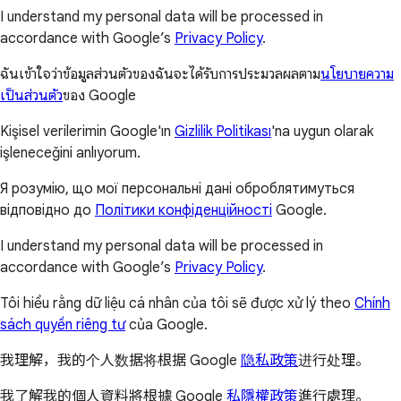
I understand my personal data will be processed in
accordance with Google’s
Privacy Policy
.
ฉันเข้าใจว่าข้อมูลส่วนตัวของฉันจะได้รับการประมวลผลตาม
นโยบายความ
เป็นส่วนตัว
ของ Google
Kişisel verilerimin Google'ın
Gizlilik Politikası
'na uygun olarak
işleneceğini anlıyorum.
Я розумію, що мої персональні дані оброблятимуться
відповідно до
Політики конфіденційності
Google.
I understand my personal data will be processed in
accordance with Google’s
Privacy Policy
.
Tôi hiểu rằng dữ liệu cá nhân của tôi sẽ được xử lý theo
Chính
sách quyền riêng tư
của Google.
我理解，我的个人数据将根据 Google
隐私政策
进行处理。
我了解我的個人資料將根據 Google
私隱權政策
進行處理。