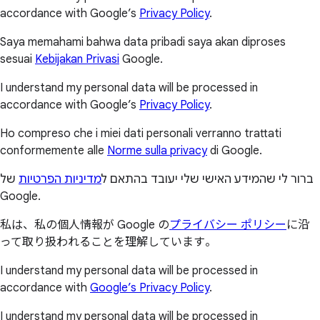
accordance with Google’s
Privacy Policy
.
Saya memahami bahwa data pribadi saya akan diproses
sesuai
Kebijakan Privasi
Google.
I understand my personal data will be processed in
accordance with Google’s
Privacy Policy
.
Ho compreso che i miei dati personali verranno trattati
conformemente alle
Norme sulla privacy
di Google.
ברור לי שהמידע האישי שלי יעובד בהתאם ל
מדיניות הפרטיות
של
Google.
私は、私の個人情報が Google の
プライバシー ポリシー
に沿
って取り扱われることを理解しています。
I understand my personal data will be processed in
accordance with
Google’s Privacy Policy
.
I understand my personal data will be processed in