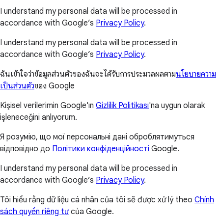
I understand my personal data will be processed in
accordance with Google’s
Privacy Policy
.
I understand my personal data will be processed in
accordance with Google’s
Privacy Policy
.
ฉันเข้าใจว่าข้อมูลส่วนตัวของฉันจะได้รับการประมวลผลตาม
นโยบายความ
เป็นส่วนตัว
ของ Google
Kişisel verilerimin Google'ın
Gizlilik Politikası
'na uygun olarak
işleneceğini anlıyorum.
Я розумію, що мої персональні дані оброблятимуться
відповідно до
Політики конфіденційності
Google.
I understand my personal data will be processed in
accordance with Google’s
Privacy Policy
.
Tôi hiểu rằng dữ liệu cá nhân của tôi sẽ được xử lý theo
Chính
sách quyền riêng tư
của Google.