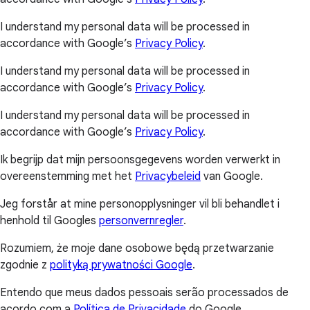
I understand my personal data will be processed in
accordance with Google’s
Privacy Policy
.
I understand my personal data will be processed in
accordance with Google’s
Privacy Policy
.
I understand my personal data will be processed in
accordance with Google’s
Privacy Policy
.
Ik begrijp dat mijn persoonsgegevens worden verwerkt in
overeenstemming met het
Privacybeleid
van Google.
Jeg forstår at mine personopplysninger vil bli behandlet i
henhold til Googles
personvernregler
.
Rozumiem, że moje dane osobowe będą przetwarzanie
zgodnie z
polityką prywatności Google
.
Entendo que meus dados pessoais serão processados de
acordo com a
Política de Privacidade
do Google.