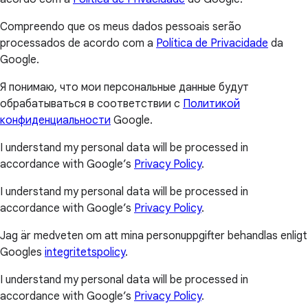
Compreendo que os meus dados pessoais serão
processados de acordo com a
Política de Privacidade
da
Google.
Я понимаю, что мои персональные данные будут
обрабатываться в соответствии с
Политикой
конфиденциальности
Google.
I understand my personal data will be processed in
accordance with Google’s
Privacy Policy
.
I understand my personal data will be processed in
accordance with Google’s
Privacy Policy
.
Jag är medveten om att mina personuppgifter behandlas enligt
Googles
integritetspolicy
.
I understand my personal data will be processed in
accordance with Google’s
Privacy Policy
.