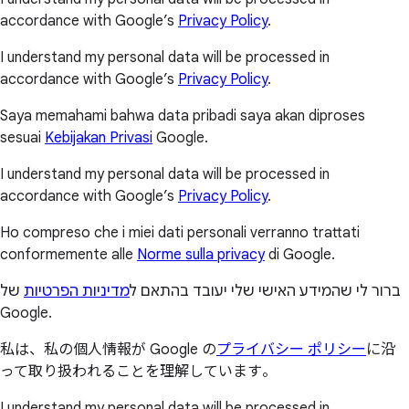
accordance with Google’s
Privacy Policy
.
I understand my personal data will be processed in
accordance with Google’s
Privacy Policy
.
Saya memahami bahwa data pribadi saya akan diproses
sesuai
Kebijakan Privasi
Google.
I understand my personal data will be processed in
accordance with Google’s
Privacy Policy
.
Ho compreso che i miei dati personali verranno trattati
conformemente alle
Norme sulla privacy
di Google.
ברור לי שהמידע האישי שלי יעובד בהתאם ל
מדיניות הפרטיות
של
Google.
私は、私の個人情報が Google の
プライバシー ポリシー
に沿
って取り扱われることを理解しています。
I understand my personal data will be processed in