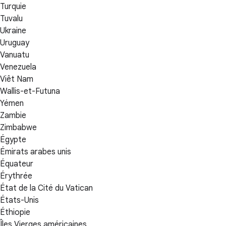
Turquie
Tuvalu
Ukraine
Uruguay
Vanuatu
Venezuela
Viêt Nam
Wallis-et-Futuna
Yémen
Zambie
Zimbabwe
Égypte
Émirats arabes unis
Équateur
Érythrée
État de la Cité du Vatican
États-Unis
Éthiopie
Îles Vierges américaines