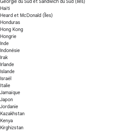
Géorgie du Sud et Sandwich du Sud (Îles)
Haïti
Heard et McDonald (Îles)
Honduras
Hong Kong
Hongrie
Inde
Indonésie
Irak
Irlande
Islande
Israël
Italie
Jamaïque
Japon
Jordanie
Kazakhstan
Kenya
Kirghizstan