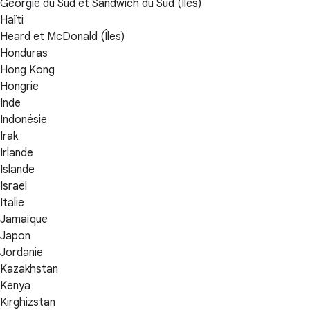
Géorgie du Sud et Sandwich du Sud (Îles)
Haïti
Heard et McDonald (Îles)
Honduras
Hong Kong
Hongrie
Inde
Indonésie
Irak
Irlande
Islande
Israël
Italie
Jamaïque
Japon
Jordanie
Kazakhstan
Kenya
Kirghizstan