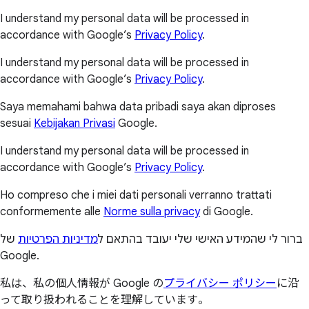
I understand my personal data will be processed in
accordance with Google’s
Privacy Policy
.
I understand my personal data will be processed in
accordance with Google’s
Privacy Policy
.
Saya memahami bahwa data pribadi saya akan diproses
sesuai
Kebijakan Privasi
Google.
I understand my personal data will be processed in
accordance with Google’s
Privacy Policy
.
Ho compreso che i miei dati personali verranno trattati
conformemente alle
Norme sulla privacy
di Google.
ברור לי שהמידע האישי שלי יעובד בהתאם ל
מדיניות הפרטיות
של
Google.
私は、私の個人情報が Google の
プライバシー ポリシー
に沿
って取り扱われることを理解しています。