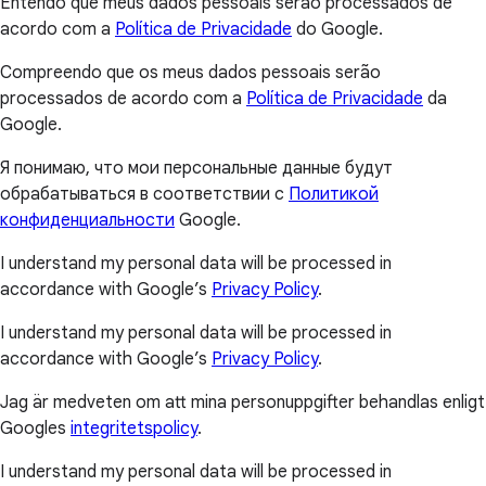
Entendo que meus dados pessoais serão processados de
acordo com a
Política de Privacidade
do Google.
Compreendo que os meus dados pessoais serão
processados de acordo com a
Política de Privacidade
da
Google.
Я понимаю, что мои персональные данные будут
обрабатываться в соответствии с
Политикой
конфиденциальности
Google.
I understand my personal data will be processed in
accordance with Google’s
Privacy Policy
.
I understand my personal data will be processed in
accordance with Google’s
Privacy Policy
.
Jag är medveten om att mina personuppgifter behandlas enligt
Googles
integritetspolicy
.
I understand my personal data will be processed in