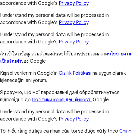
accordance with Google’s
Privacy Policy
.
I understand my personal data will be processed in
accordance with Google’s
Privacy Policy
.
I understand my personal data will be processed in
accordance with Google’s
Privacy Policy
.
ฉันเข้าใจว่าข้อมูลส่วนตัวของฉันจะได้รับการประมวลผลตาม
นโยบายความ
เป็นส่วนตัว
ของ Google
Kişisel verilerimin Google'ın
Gizlilik Politikası
'na uygun olarak
işleneceğini anlıyorum.
Я розумію, що мої персональні дані оброблятимуться
відповідно до
Політики конфіденційності
Google.
I understand my personal data will be processed in
accordance with Google’s
Privacy Policy
.
Tôi hiểu rằng dữ liệu cá nhân của tôi sẽ được xử lý theo
Chính