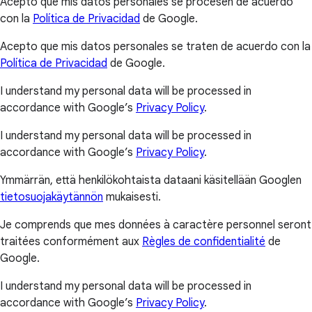
Acepto que mis datos personales se procesen de acuerdo
con la
Política de Privacidad
de Google.
Acepto que mis datos personales se traten de acuerdo con la
Política de Privacidad
de Google.
I understand my personal data will be processed in
accordance with Google’s
Privacy Policy
.
I understand my personal data will be processed in
accordance with Google’s
Privacy Policy
.
Ymmärrän, että henkilökohtaista dataani käsitellään Googlen
tietosuojakäytännön
mukaisesti.
Je comprends que mes données à caractère personnel seront
traitées conformément aux
Règles de confidentialité
de
Google.
I understand my personal data will be processed in
accordance with Google’s
Privacy Policy
.