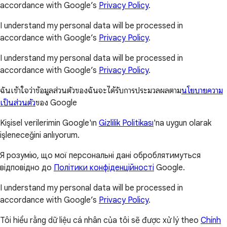
accordance with Google’s
Privacy Policy
.
I understand my personal data will be processed in
accordance with Google’s
Privacy Policy
.
I understand my personal data will be processed in
accordance with Google’s
Privacy Policy
.
ฉันเข้าใจว่าข้อมูลส่วนตัวของฉันจะได้รับการประมวลผลตาม
นโยบายความ
เป็นส่วนตัว
ของ Google
Kişisel verilerimin Google'ın
Gizlilik Politikası
'na uygun olarak
işleneceğini anlıyorum.
Я розумію, що мої персональні дані оброблятимуться
відповідно до
Політики конфіденційності
Google.
I understand my personal data will be processed in
accordance with Google’s
Privacy Policy
.
Tôi hiểu rằng dữ liệu cá nhân của tôi sẽ được xử lý theo
Chính