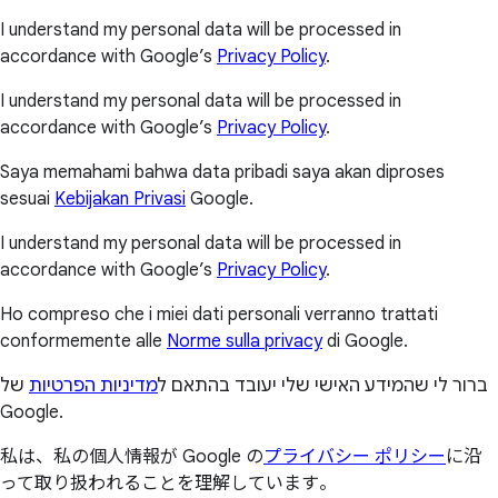
I understand my personal data will be processed in
accordance with Google’s
Privacy Policy
.
I understand my personal data will be processed in
accordance with Google’s
Privacy Policy
.
Saya memahami bahwa data pribadi saya akan diproses
sesuai
Kebijakan Privasi
Google.
I understand my personal data will be processed in
accordance with Google’s
Privacy Policy
.
Ho compreso che i miei dati personali verranno trattati
conformemente alle
Norme sulla privacy
di Google.
ברור לי שהמידע האישי שלי יעובד בהתאם ל
מדיניות הפרטיות
של
Google.
私は、私の個人情報が Google の
プライバシー ポリシー
に沿
って取り扱われることを理解しています。