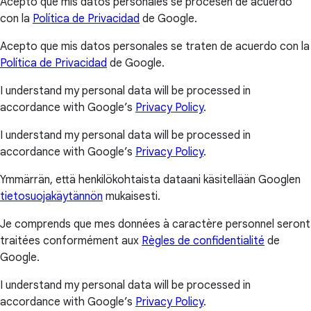
Acepto que mis datos personales se procesen de acuerdo
con la
Política de Privacidad
de Google.
Acepto que mis datos personales se traten de acuerdo con la
Política de Privacidad
de Google.
I understand my personal data will be processed in
accordance with Google’s
Privacy Policy
.
I understand my personal data will be processed in
accordance with Google’s
Privacy Policy
.
Ymmärrän, että henkilökohtaista dataani käsitellään Googlen
tietosuojakäytännön
mukaisesti.
Je comprends que mes données à caractère personnel seront
traitées conformément aux
Règles de confidentialité
de
Google.
I understand my personal data will be processed in
accordance with Google’s
Privacy Policy
.