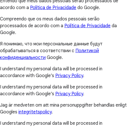
Entendo que meus dados pessoais serão processados de
acordo com a
Política de Privacidade
do Google.
Compreendo que os meus dados pessoais serão
processados de acordo com a
Política de Privacidade
da
Google.
Я понимаю, что мои персональные данные будут
обрабатываться в соответствии с
Политикой
конфиденциальности
Google.
I understand my personal data will be processed in
accordance with Google’s
Privacy Policy
.
I understand my personal data will be processed in
accordance with Google’s
Privacy Policy
.
Jag är medveten om att mina personuppgifter behandlas enligt
Googles
integritetspolicy
.
I understand my personal data will be processed in