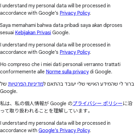
I understand my personal data will be processed in
accordance with Google’s
Privacy Policy
.
Saya memahami bahwa data pribadi saya akan diproses
sesuai
Kebijakan Privasi
Google.
I understand my personal data will be processed in
accordance with Google’s
Privacy Policy
.
Ho compreso che i miei dati personali verranno trattati
conformemente alle
Norme sulla privacy
di Google.
ברור לי שהמידע האישי שלי יעובד בהתאם ל
מדיניות הפרטיות
של
Google.
私は、私の個人情報が Google の
プライバシー ポリシー
に沿
って取り扱われることを理解しています。
I understand my personal data will be processed in
accordance with
Google’s Privacy Policy
.