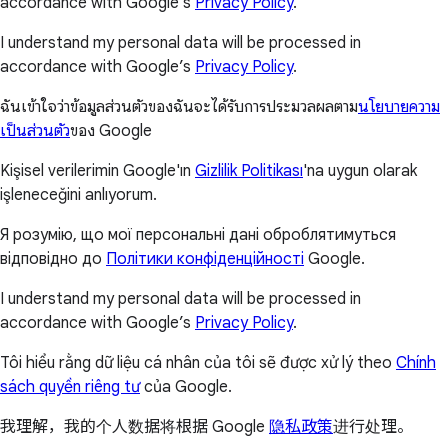
accordance with Google’s
Privacy Policy
.
I understand my personal data will be processed in
accordance with Google’s
Privacy Policy
.
ฉันเข้าใจว่าข้อมูลส่วนตัวของฉันจะได้รับการประมวลผลตาม
นโยบายความ
เป็นส่วนตัว
ของ Google
Kişisel verilerimin Google'ın
Gizlilik Politikası
'na uygun olarak
işleneceğini anlıyorum.
Я розумію, що мої персональні дані оброблятимуться
відповідно до
Політики конфіденційності
Google.
I understand my personal data will be processed in
accordance with Google’s
Privacy Policy
.
Tôi hiểu rằng dữ liệu cá nhân của tôi sẽ được xử lý theo
Chính
sách quyền riêng tư
của Google.
我理解，我的个人数据将根据 Google
隐私政策
进行处理。