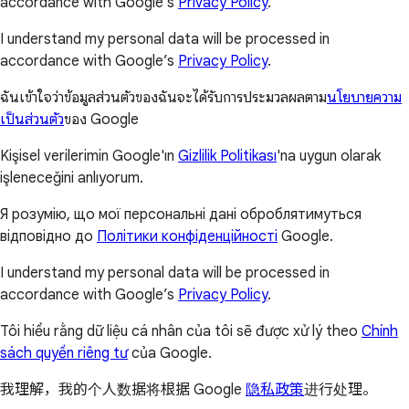
accordance with Google’s
Privacy Policy
.
I understand my personal data will be processed in
accordance with Google’s
Privacy Policy
.
ฉันเข้าใจว่าข้อมูลส่วนตัวของฉันจะได้รับการประมวลผลตาม
นโยบายความ
เป็นส่วนตัว
ของ Google
Kişisel verilerimin Google'ın
Gizlilik Politikası
'na uygun olarak
işleneceğini anlıyorum.
Я розумію, що мої персональні дані оброблятимуться
відповідно до
Політики конфіденційності
Google.
I understand my personal data will be processed in
accordance with Google’s
Privacy Policy
.
Tôi hiểu rằng dữ liệu cá nhân của tôi sẽ được xử lý theo
Chính
sách quyền riêng tư
của Google.
我理解，我的个人数据将根据 Google
隐私政策
进行处理。