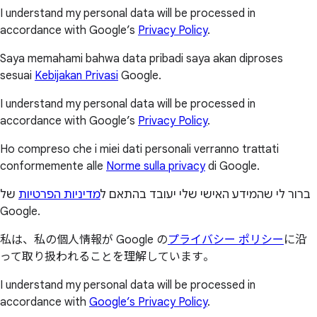
I understand my personal data will be processed in
accordance with Google’s
Privacy Policy
.
Saya memahami bahwa data pribadi saya akan diproses
sesuai
Kebijakan Privasi
Google.
I understand my personal data will be processed in
accordance with Google’s
Privacy Policy
.
Ho compreso che i miei dati personali verranno trattati
conformemente alle
Norme sulla privacy
di Google.
ברור לי שהמידע האישי שלי יעובד בהתאם ל
מדיניות הפרטיות
של
Google.
私は、私の個人情報が Google の
プライバシー ポリシー
に沿
って取り扱われることを理解しています。
I understand my personal data will be processed in
accordance with
Google’s Privacy Policy
.